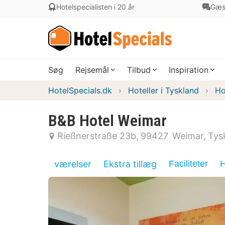
Hotelspecialisten i 20 år
Gæs
Søg
Rejsemål
Tilbud
Inspiration
HotelSpecials.dk
Hoteller i Tyskland
Ho
B&B Hotel Weimar
Rießnerstraße 23b
99427
Weimar
Tys
værelser
Ekstra tillæg
Faciliteter
H