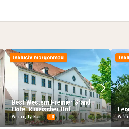
ment
Inklusiv morgenmad
Ink
ste billede
Forrige billede
Næste bil
Fo
Best Western Premier Grand
Hotel Russischer Hof
Leo
Weimar, Tyskland
9.3
Weima