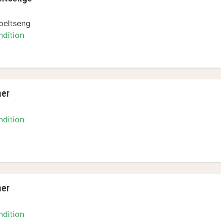
beltseng
ndition
ment
ner
ndition
ment
ner
ndition