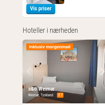
for Nyd lokalt Arrange
Vis priser
Hoteller i nærheden
Inklusiv morgenmad
Forrige billede
Næ
a&o Weimar
Weimar, Tyskland
7.7