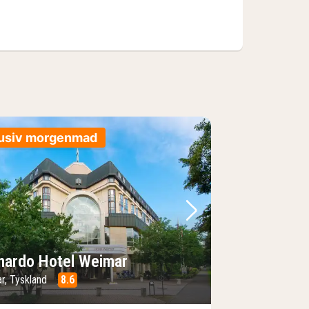
lusiv morgenmad
lede
rrige billede
Næste billede
nardo Hotel Weimar
r, Tyskland
8.6