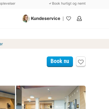
oplevelser
Book hurtigt og nemt
Kundeservice
Mine
favoritter
ar
Book nu