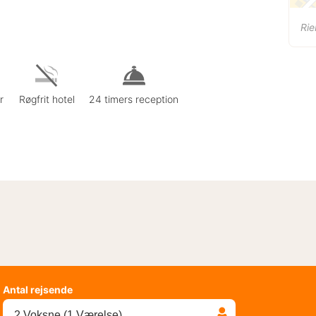
Rie
r
Røgfrit hotel
24 timers reception
Antal rejsende
2 Voksne (1 Værelse)