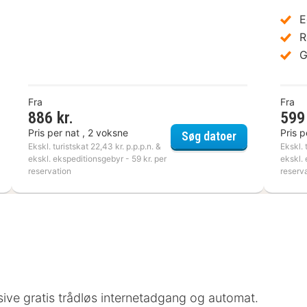
E
R
G
Fra
Fra
886 kr.
599 
Pris per nat , 2 voksne
Pris p
o Weimar
Best Western 
Søg datoer
Ekskl. turistskat 22,43 kr. p.p.p.n. &
Ekskl. 
ekskl. ekspeditionsgebyr - 59 kr. per
ekskl. 
reservation
reserv
lusive gratis trådløs internetadgang og automat.