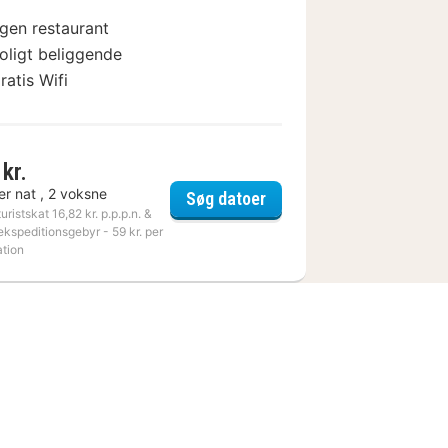
gen restaurant
oligt beliggende
ratis Wifi
kr.
er nat , 2 voksne
Premier Grand Hotel Russischer Hof
Leonardo Hotel Weimar
Søg datoer
turistskat 16,82 kr. p.p.p.n. &
ekspeditionsgebyr - 59 kr. per
ation