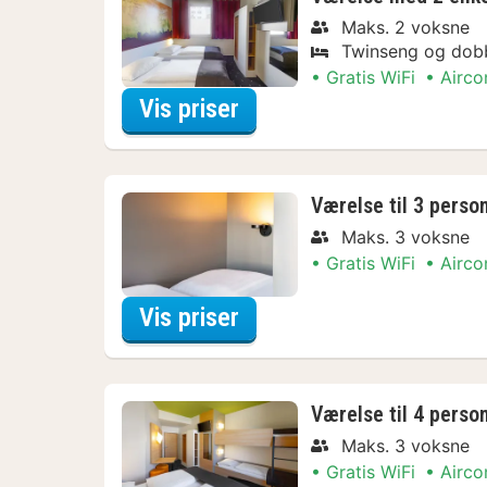
Maks. 2 voksne
Twinseng og dob
Gratis WiFi
Airco
for Nyd lokalt Arrange
Vis priser
Værelse til 3 perso
Maks. 3 voksne
Gratis WiFi
Airco
for Nyd lokalt Arrange
Vis priser
Værelse til 4 perso
Maks. 3 voksne
Gratis WiFi
Airco