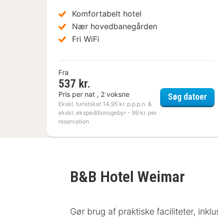
Komfortabelt hotel
Nær hovedbanegården
Fri WiFi
Fra
537 kr.
Pris per nat , 2 voksne
a&
Søg datoer
Ekskl. turistskat 14,95 kr. p.p.p.n. &
ekskl. ekspeditionsgebyr - 99 kr. per
reservation
B&B Hotel Weimar
Gør brug af praktiske faciliteter, ink