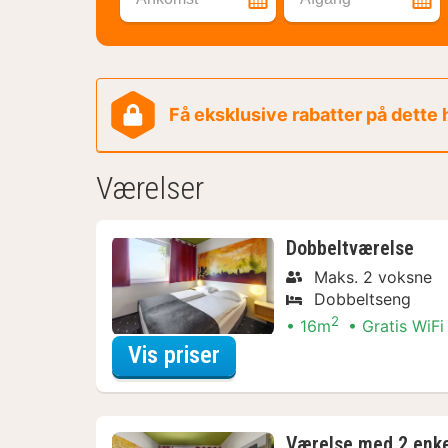
Få eksklusive rabatter på dette
Værelser
Dobbeltværelse
Maks. 2 voksne
Dobbeltseng
2
16m
Gratis WiFi
for Nyd lokalt Arrange
Vis priser
Værelse med 2 enk