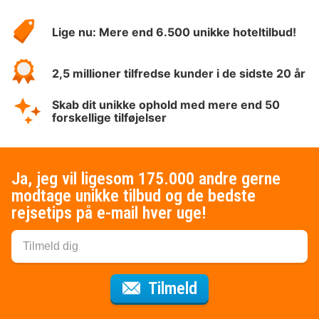
HotelSpecials
Lige nu: Mere end 6.500 unikke hoteltilbud!
2,5 millioner tilfredse kunder i de sidste 20 år
Skab dit unikke ophold med mere end 50
forskellige tilføjelser
Ja, jeg vil ligesom 175.000 andre gerne
modtage unikke tilbud og de bedste
rejsetips på e-mail hver uge!
til nyhedsbrevet
Tilmeld