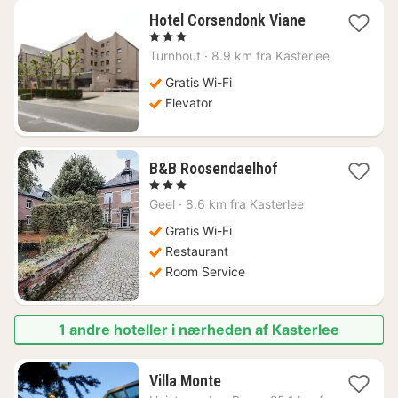
1
Hotel Corsendonk Viane
nat
, 3 Stjerner
fra
Turnhout
·
8.9 km fra Kasterlee
573
kr.
Gratis Wi-Fi
Elevator
1
B&B Roosendaelhof
nat
, 3 Stjerner
fra
Geel
·
8.6 km fra Kasterlee
962
kr.
Gratis Wi-Fi
Restaurant
Room Service
1 andre hoteller i nærheden af Kasterlee
1
Villa Monte
nat