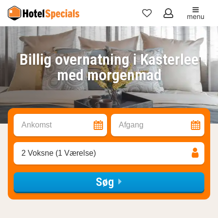
menu
Mine
favoritter
Billig overnatning i Kasterlee
med morgenmad
Ankomst
Afgang
2 Voksne (1 Værelse)
Søg