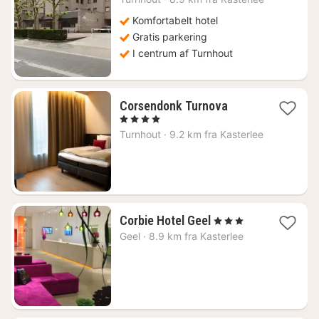
Komfortabelt hotel
Gratis parkering
I centrum af Turnhout
1
Corsendonk Turnova
nat
, 4 Stjerner
fra
Turnhout
·
9.2 km fra Kasterlee
895
kr.
1
Corbie Hotel Geel
, 3 Stjerner
nat
Geel
·
8.9 km fra Kasterlee
fra
1421
kr.