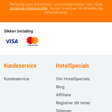
Personlig data behandles i overensstemmelse med vores
databeskyttelsespolitik
. Du kan til enhver tid afmelde dig
nyhedsbrevet.
Sikker betaling
Kundeservice
HotelSpecials
Kundeservice
Om HotelSpecials
Blog
Affiliate
Registrer dit hotel
Sitemap