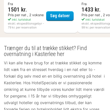
Fra
Fra
1501 kr.
1433 kr.
Best Western Hotell K
Pris per nat , 2 voksne
Pris per nat , 2 v
Søg datoer
inkl. turistskat
inkl. turistskat
ekskl. ekspeditionsgebyr -
ekskl. ekspeditionsg
79 kr. per reservation
99 kr. per reservatio
Trænger du til at trække stikket? Find
overnatning i Kasterlee her
Vi kan alle have brug for at trække stikket og komme
lidt væk fra en stresset hverdag i en nat eller to -
forkæl dig selv med en en billig overnatning på hotel i
Kasterlee. Hos HotelSpecials er vi passionerede
omkring at kunne tilbyde vores kunder lidt mere værdi
for pengene. I 15 år har vi tilbydes omhyggeligt
udvalgt hoteller og overnatnings tilbud, der kan
forsøde ferien og hotelopholdet lidt ekstra for vores