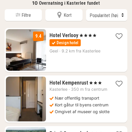
10
Overnatning i Kasterlee fundet
Filtre
Kort
1
Hotel Verlooy
, 4 Stjerner
9.4
nat
Design hotel
fra
1443
Geel
·
9.2 km fra Kasterlee
kr.
1
Hotel Kempenrust
, 3 Stjerner
nat
Kasterlee
·
350 m fra centrum
fra
562
Nær offentlig transport
kr.
Kort gåtur til byens centrum
Omgivet af museer og slotte