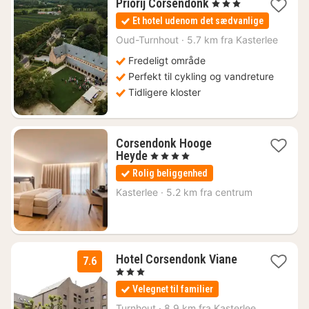
1
Priorij Corsendonk
, 3 Stjerner
nat
Et hotel udenom det sædvanlige
fra
797
Oud-Turnhout
·
5.7 km fra Kasterlee
kr.
Fredeligt område
Perfekt til cykling og vandreture
Tidligere kloster
Corsendonk Hooge
1
Heyde
, 4 Stjerner
nat
Rolig beliggenhed
fra
824
Kasterlee
·
5.2 km fra centrum
kr.
1
Hotel Corsendonk Viane
7.6
nat
, 3 Stjerner
fra
Velegnet til familier
642
kr.
Turnhout
·
8.9 km fra Kasterlee