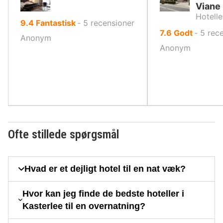
Viane
Hotelle
ud
9.4
Fantastisk
‐
5
recensioner
ud
7.6
Godt
‐
5
rec
af
Anonym
af
10,
Anonym
10,
Ofte stillede spørgsmål
Hvad er et dejligt hotel til en nat væk?
Hvor kan jeg finde de bedste hoteller i
Kasterlee til en overnatning?