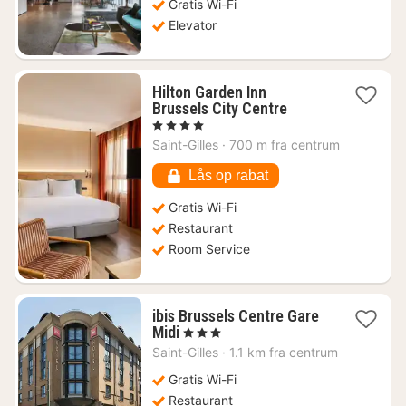
kr.
Gratis Wi-Fi
Elevator
Hilton Garden Inn
1
Brussels City Centre
nat
, 4 Stjerner
fra
Saint-Gilles
·
700 m fra centrum
562
kr.
Lås op rabat
Gratis Wi-Fi
Restaurant
Room Service
ibis Brussels Centre Gare
1
Midi
, 3 Stjerner
nat
Saint-Gilles
·
1.1 km fra centrum
fra
633
Gratis Wi-Fi
kr.
Restaurant