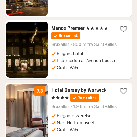
kr.
1
Manos Premier
, 5 Stjerner
nat
Romantisk
fra
1264
Bruxelles
·
800 m fra Saint-Gilles
kr.
Elegant hotel
I nærheden af ​​Avenue Louise
Gratis WiFi
1
Hotel Barsey by Warwick
7.3
nat
, 4 Stjerner
Romantisk
fra
808
Bruxelles
·
1.9 km fra Saint-Gilles
kr.
Elegante værelser
Nær Horta-museet
Gratis WiFi