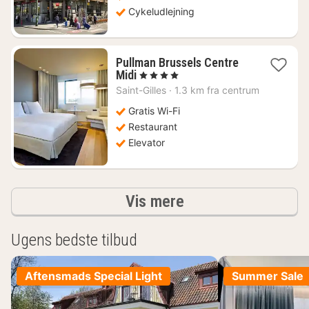
Cykeludlejning
Pullman Brussels Centre
1
Midi
, 4 Stjerner
nat
Saint-Gilles
·
1.3 km fra centrum
fra
775
Gratis Wi-Fi
kr.
Restaurant
Elevator
resultater
Vis mere
Ugens bedste tilbud
Aftensmads Special Light
Summer Sale