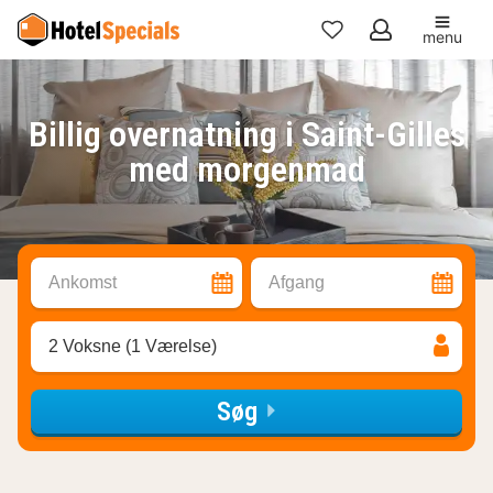
menu
Mine
favoritter
Billig overnatning i Saint-Gilles
med morgenmad
Ankomst
Afgang
2 Voksne (1 Værelse)
Søg