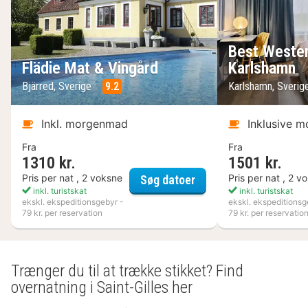
Best Wester
Flädie Mat & Vingård
Karlshamn
Bjärred, Sverige
9.2
Karlshamn, Sveri
Inkl. morgenmad
Inklusive 
Fra
Fra
1310 kr.
1501 kr.
Flädie Mat & Vingård
Pris per nat , 2 voksne
Pris per nat , 2 v
Søg datoer
inkl. turistskat
inkl. turistskat
ekskl. ekspeditionsgebyr -
ekskl. ekspeditionsg
79 kr. per reservation
79 kr. per reservatio
Trænger du til at trække stikket? Find
overnatning i Saint-Gilles her