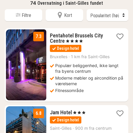
74
Overnatning i Saint-Gilles fundet
Filtre
Kort
Pentahotel Brussels City
7.3
1
Centre
, 4 Stjerner
nat
Design hotel
fra
674
Bruxelles
·
1 km fra Saint-Gilles
kr.
Populær beliggenhed, ikke langt
fra byens centrum
Moderne møbler og aircondition på
værelserne
Fitnessområde
1
Jam Hotel
, 3 Stjerner
6.8
nat
Design hotel
fra
542
Saint-Gilles
·
900 m fra centrum