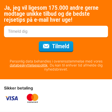
Ja, jeg vil ligesom 175.000 andre gerne
modtage unikke tilbud og de bedste
rejsetips på e-mail hver uge!
til nyhedsbrevet
Tilmeld
Personlig data behandles i overensstemmelse med vores
databeskyttelsespolitik
. Du kan til enhver tid afmelde dig
nyhedsbrevet.
Sikker betaling