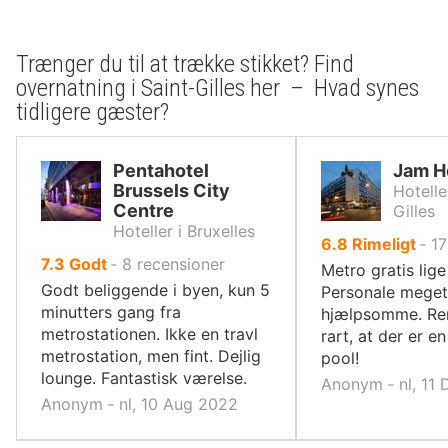
Trænger du til at trække stikket? Find
overnatning i Saint-Gilles her – Hvad synes
tidligere gæster?
Pentahotel
Jam H
Brussels City
Hotelle
Centre
Gilles
Hoteller i Bruxelles
ud
6.8
Rimeligt
‐
17
ud
7.3
Godt
‐
8
recensioner
af
Metro gratis lige
af
10,
Godt beliggende i byen, kun 5
Personale meget
10,
minutters gang fra
hjælpsomme. Re
metrostationen. Ikke en travl
rart, at der er e
metrostation, men fint. Dejlig
pool!
lounge. Fantastisk værelse.
Anonym ‐ nl, 11
Anonym ‐ nl, 10 Aug 2022