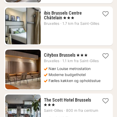
ibis Brussels Centre
1
Châtelain
, 3 Stjerner
nat
Bruxelles
·
1.7 km fra Saint-Gilles
fra
890
kr.
1
Citybox Brussels
, 3 Stjerner
nat
Bruxelles
·
1.1 km fra Saint-Gilles
fra
599
Nær Louise metrostation
kr.
Moderne budgethotel
Fælles køkken og opholdsstue
1
The Scott Hotel Brussels
nat
, 3 Stjerner
fra
Saint-Gilles
·
800 m fra centrum
533