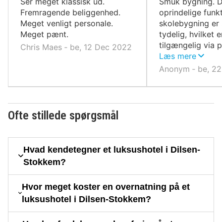
Ser meget klassisk ud.
Smuk bygning. 
Fremragende beliggenhed.
oprindelige funk
Meget venligt personale.
skolebygning er 
Meget pænt.
tydelig, hvilket e
tilgængelig via 
Chris Maes ‐ be, 12 Dec 2022
på bymidten.
Læs mere
Anonym ‐ be, 22
Ofte stillede spørgsmål
Hvad kendetegner et luksushotel i Dilsen-
Stokkem?
Hvor meget koster en overnatning på et
luksushotel i Dilsen-Stokkem?