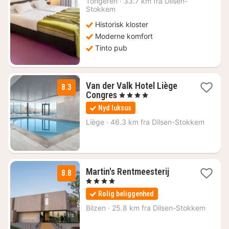
741
Tongeren
·
33.7 km fra Dilsen-
Stokkem
kr.
Historisk kloster
Moderne komfort
Tinto pub
Van der Valk Hotel Liège
8.3
1
Congres
, 4 Stjerner
nat
Nyd luksus
fra
1032
Liège
·
46.3 km fra Dilsen-Stokkem
kr.
1
Martin's Rentmeesterij
8.8
nat
, 4 Stjerner
fra
Rolig beliggenhed
920
kr.
Bilzen
·
25.8 km fra Dilsen-Stokkem