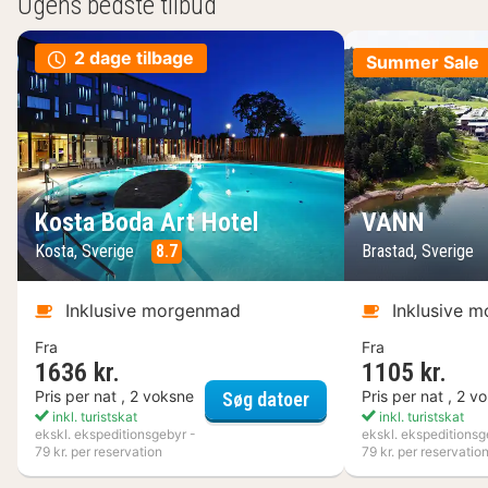
Ugens bedste tilbud
2 dage tilbage
Summer Sale
Kosta Boda Art Hotel
VANN
Kosta, Sverige
8.7
Brastad, Sverige
Inklusive morgenmad
Inklusive 
Fra
Fra
1636 kr.
1105 kr.
Kosta Boda Art Hotel
Pris per nat , 2 voksne
Pris per nat , 2 v
Søg datoer
inkl. turistskat
inkl. turistskat
ekskl. ekspeditionsgebyr -
ekskl. ekspeditionsg
79 kr. per reservation
79 kr. per reservatio