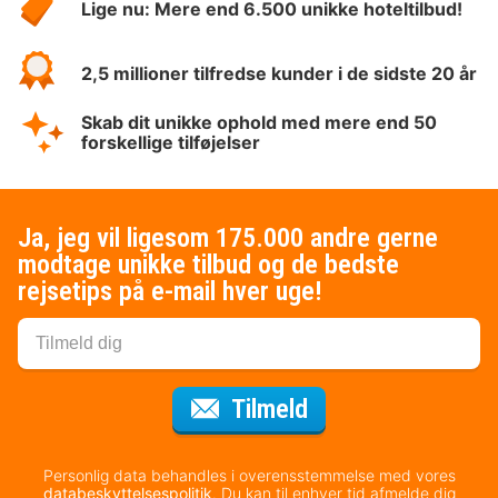
Lige nu: Mere end 6.500 unikke hoteltilbud!
2,5 millioner tilfredse kunder i de sidste 20 år
Skab dit unikke ophold med mere end 50
forskellige tilføjelser
Ja, jeg vil ligesom 175.000 andre gerne
modtage unikke tilbud og de bedste
rejsetips på e-mail hver uge!
til nyhedsbrevet
Tilmeld
Personlig data behandles i overensstemmelse med vores
databeskyttelsespolitik
. Du kan til enhver tid afmelde dig