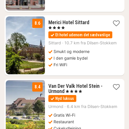
1
Merici Hotel Sittard
8.6
nat
, 4 Stjerner
fra
Et hotel udenom det sædvanlige
815
kr.
Sittard
·
10.7 km fra Dilsen-Stokkem
Smukt og moderne
I den gamle bydel
Fri WiFi
Van Der Valk Hotel Stein -
8.4
1
Urmond
, 4 Stjerner
nat
Nyd luksus
fra
656
Urmond
·
6.4 km fra Dilsen-Stokkem
kr.
Gratis Wi-Fi
Restaurant
Cykeludlejning