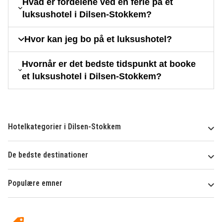
Hvad er fordelene ved en ferie på et
luksushotel i Dilsen-Stokkem?
Hvor kan jeg bo på et luksushotel?
Hvornår er det bedste tidspunkt at booke
et luksushotel i Dilsen-Stokkem?
Hotelkategorier i Dilsen-Stokkem
De bedste destinationer
Populære emner
Om
HotelSpecials