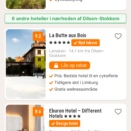
6 andre hoteller i nærheden af Dilsen-Stokkem
1
La Butte aux Bois
9.2
nat
, 5 Stjerner
Nyd luksus
fra
1757
Lanaken
·
14.1 km fra Dilsen-
Stokkem
kr.
Lås op rabat
Pris: Bedste hotel til en cykelferie
Tidligere slot i Limburg
Gratis wellnessområde
Eburon Hotel – Different
8.6
1
Hotels
, 4 Stjerner
nat
Design hotel
fra