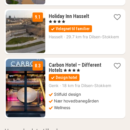
1
Holiday Inn Hasselt
9.1
nat
, 4 Stjerner
fra
Velegnet til familier
1025
kr.
Hasselt
·
29.7 km fra Dilsen-Stokkem
Carbon Hotel – Different
8.3
1
Hotels
, 4 Stjerner
nat
Design hotel
fra
1316
Genk
·
18 km fra Dilsen-Stokkem
kr.
Stilfuld design
Nær hovedbanegården
Wellness