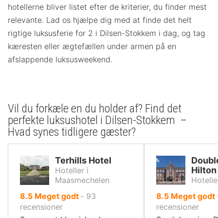
hotellerne bliver listet efter de kriterier, du finder mest
relevante. Lad os hjælpe dig med at finde det helt
rigtige luksusferie for 2 i Dilsen-Stokkem i dag, og tag
kæresten eller ægtefællen under armen på en
afslappende luksusweekend.
Vil du forkæle en du holder af? Find det
perfekte luksushotel i Dilsen-Stokkem –
Hvad synes tidligere gæster?
Terhills Hotel
Doubl
Hilton
Hoteller i
Maasmechelen
Hotelle
ud
ud
8.5
Meget godt
‐
93
8.5
Meget godt
af
af
recensioner
recensioner
10,
10,