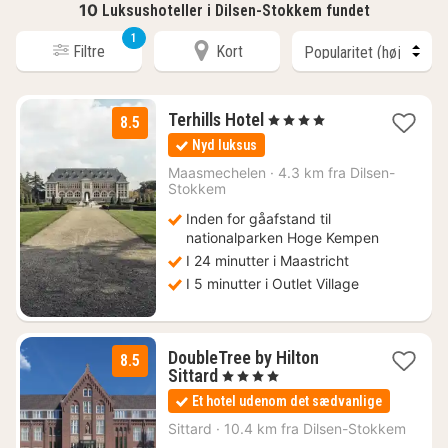
10
Luksushoteller i Dilsen-Stokkem fundet
1
Filtre
Kort
1
Terhills Hotel
, 4 Stjerner
8.5
nat
Nyd luksus
fra
960
Maasmechelen
·
4.3 km fra Dilsen-
Stokkem
kr.
Inden for gåafstand til
nationalparken Hoge Kempen
I 24 minutter i Maastricht
I 5 minutter i Outlet Village
DoubleTree by Hilton
8.5
2
Sittard
, 4 Stjerner
nætter
Et hotel udenom det sædvanlige
fra
987
Sittard
·
10.4 km fra Dilsen-Stokkem
kr.