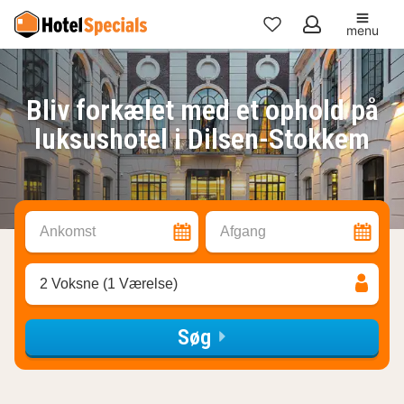
menu
Mine
favoritter
Bliv forkælet med et ophold på
luksushotel i Dilsen-Stokkem
Ankomst
Afgang
2 Voksne (1 Værelse)
Søg