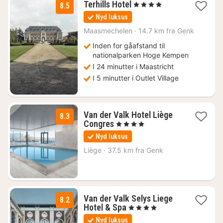
1
Terhills Hotel
, 4 Stjerner
8.5
nat
Nyd luksus
fra
960
Maasmechelen
·
14.7 km fra Genk
kr.
Inden for gåafstand til
nationalparken Hoge Kempen
I 24 minutter i Maastricht
I 5 minutter i Outlet Village
Van der Valk Hotel Liège
8.3
1
Congres
, 4 Stjerner
nat
Nyd luksus
fra
1032
Liège
·
37.5 km fra Genk
kr.
Van der Valk Selys Liege
8.2
1
Hotel & Spa
, 4 Stjerner
nat
Nyd luksus