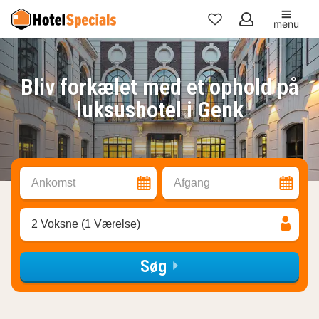
menu
Mine
favoritter
Bliv forkælet med et ophold på
luksushotel i Genk
Ankomst
Afgang
2 Voksne (1 Værelse)
Søg