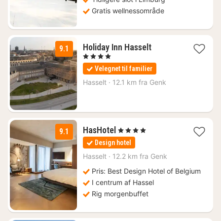
Gratis wellnessområde
1
Holiday Inn Hasselt
9.1
nat
, 4 Stjerner
fra
Velegnet til familier
1025
kr.
Hasselt
·
12.1 km fra Genk
1
HasHotel
, 4 Stjerner
9.1
nat
Design hotel
fra
1047
Hasselt
·
12.2 km fra Genk
kr.
Pris: Best Design Hotel of Belgium
I centrum af Hassel
Rig morgenbuffet