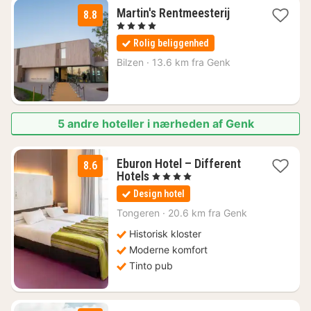
1
Martin's Rentmeesterij
8.8
nat
, 4 Stjerner
fra
Rolig beliggenhed
920
kr.
Bilzen
·
13.6 km fra Genk
5 andre hoteller i nærheden af Genk
Eburon Hotel – Different
8.6
1
Hotels
, 4 Stjerner
nat
Design hotel
fra
741
Tongeren
·
20.6 km fra Genk
kr.
Historisk kloster
Moderne komfort
Tinto pub