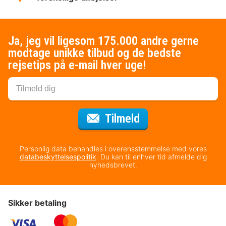
Ja, jeg vil ligesom 175.000 andre gerne
modtage unikke tilbud og de bedste
rejsetips på e-mail hver uge!
til nyhedsbrevet
Tilmeld
Personlig data behandles i overensstemmelse med vores
databeskyttelsespolitik
. Du kan til enhver tid afmelde dig
nyhedsbrevet.
Sikker betaling