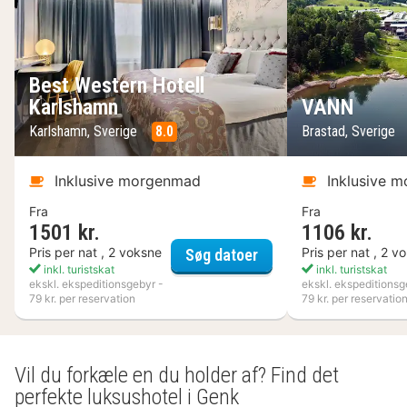
Best Western Hotell
Karlshamn
VANN
Karlshamn, Sverige
8.0
Brastad, Sverige
Inklusive morgenmad
Inklusive 
Fra
Fra
1501 kr.
1106 kr.
Best Western Hotell K
Pris per nat , 2 voksne
Pris per nat , 2 v
Søg datoer
inkl. turistskat
inkl. turistskat
ekskl. ekspeditionsgebyr -
ekskl. ekspeditionsg
79 kr. per reservation
79 kr. per reservatio
Vil du forkæle en du holder af? Find det
perfekte luksushotel i Genk