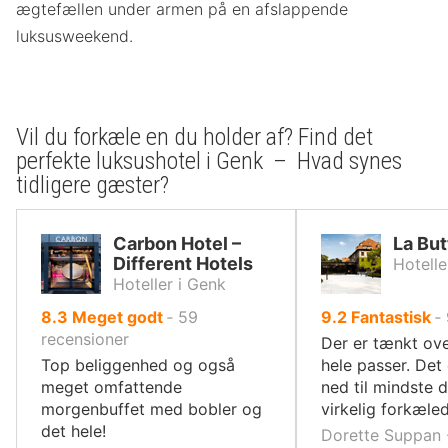
ægtefællen under armen på en afslappende
luksusweekend.
Vil du forkæle en du holder af? Find det
perfekte luksushotel i Genk – Hvad synes
tidligere gæster?
Carbon Hotel –
La But
Different Hotels
Hotelle
Hoteller i Genk
ud
ud
8.3
Meget godt
‐
59
9.2
Fantastisk
‐
af
af
recensioner
Der er tænkt ove
10,
10,
Top beliggenhed og også
hele passer. Det 
meget omfattende
ned til mindste d
morgenbuffet med bobler og
virkelig forkæled
det hele!
Dorette Suppan 