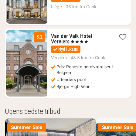
fra
756
Liège
·
36 km fra Genk
kr.
Van der Valk Hotel
8.2
1
Verviers
, 4 Stjerner
nat
Nyd luksus
fra
868
Verviers
·
48.3 km fra Genk
kr.
Pris: Reneste hotelværelser i
Belgien
Udendørs pool
Bjerge High Venn
Ugens bedste tilbud
Summer Sale
Summer Sale