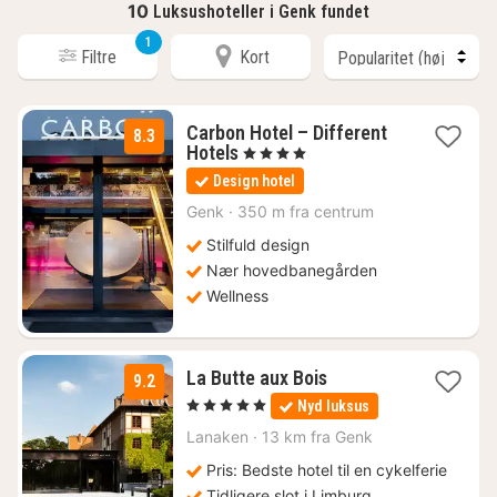
10
Luksushoteller i Genk fundet
1
Filtre
Kort
Carbon Hotel – Different
8.3
1
Hotels
, 4 Stjerner
nat
Design hotel
fra
1317
Genk
·
350 m fra centrum
kr.
Stilfuld design
Nær hovedbanegården
Wellness
1
La Butte aux Bois
9.2
nat
, 5 Stjerner
Nyd luksus
fra
1758
Lanaken
·
13 km fra Genk
kr.
Pris: Bedste hotel til en cykelferie
Tidligere slot i Limburg