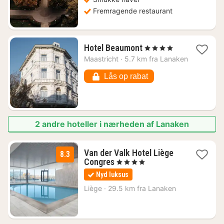
Fremragende restaurant
1
Hotel Beaumont
, 4 Stjerner
nat
Maastricht
·
5.7 km fra Lanaken
fra
862
Lås op rabat
kr.
2 andre hoteller i nærheden af Lanaken
Van der Valk Hotel Liège
8.3
1
Congres
, 4 Stjerner
nat
Nyd luksus
fra
1032
Liège
·
29.5 km fra Lanaken
kr.