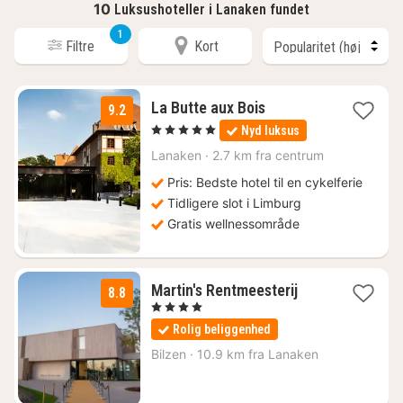
10
Luksushoteller i Lanaken fundet
1
Filtre
Kort
1
La Butte aux Bois
9.2
nat
, 5 Stjerner
Nyd luksus
fra
1757
Lanaken
·
2.7 km fra centrum
kr.
Pris: Bedste hotel til en cykelferie
Tidligere slot i Limburg
Gratis wellnessområde
1
Martin's Rentmeesterij
8.8
nat
, 4 Stjerner
fra
Rolig beliggenhed
920
kr.
Bilzen
·
10.9 km fra Lanaken