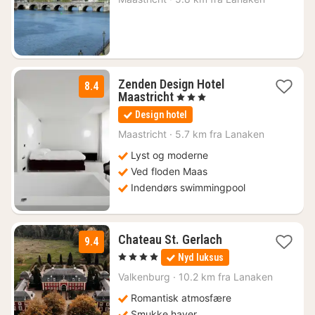
fra
621
kr.
Zenden Design Hotel
8.4
1
Maastricht
, 3 Stjerner
nat
Design hotel
fra
578
Maastricht
·
5.7 km fra Lanaken
kr.
Lyst og moderne
Ved floden Maas
Indendørs swimmingpool
1
Chateau St. Gerlach
9.4
nat
, 4 Stjerner
Nyd luksus
fra
1585
Valkenburg
·
10.2 km fra Lanaken
kr.
Romantisk atmosfære
Smukke haver