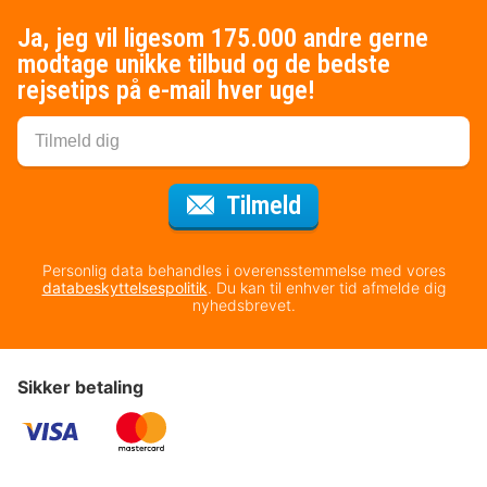
Ja, jeg vil ligesom 175.000 andre gerne
modtage unikke tilbud og de bedste
rejsetips på e-mail hver uge!
til nyhedsbrevet
Tilmeld
Personlig data behandles i overensstemmelse med vores
databeskyttelsespolitik
. Du kan til enhver tid afmelde dig
nyhedsbrevet.
Sikker betaling