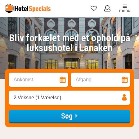
menu
Mine
favoritter
Bliv forkælet med et ophold på
luksushotel i Lanaken
Ankomst
Afgang
2 Voksne (1 Værelse)
Søg