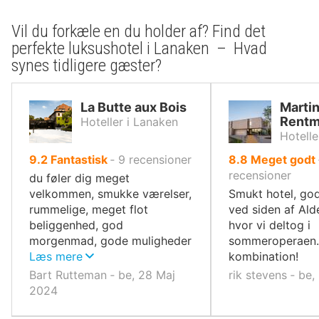
Vil du forkæle en du holder af? Find det
perfekte luksushotel i Lanaken – Hvad
synes tidligere gæster?
La Butte aux Bois
Martin
Rentm
Hoteller i Lanaken
Hotelle
ud
ud
9.2
Fantastisk
‐
9
recensioner
8.8
Meget godt
af
af
recensioner
du føler dig meget
10,
10,
velkommen, smukke værelser,
Smukt hotel, go
rummelige, meget flot
ved siden af Ald
beliggenhed, god
hvor vi deltog i
morgenmad, gode muligheder
sommeroperaen. 
for at spise om aftenen
Læs mere
kombination!
Bart Rutteman ‐ be, 28 Maj
rik stevens ‐ be
2024