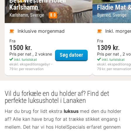
Best Western Hotell
Karlshamn
Flädie Mat 
Karlshamn, Sverige
8.0
Bjärred, Sverige
Inklusive morgenmad
Inkl. morg
Fra
Fra
1500 kr.
1309 kr.
Best Western Hotell K
Pris per nat , 2 voksne
Pris per nat , 2 v
Søg datoer
inkl. turistskat
inkl. turistskat
ekskl. ekspeditionsgebyr -
ekskl. ekspeditionsg
79 kr. per reservation
79 kr. per reservatio
Vil du forkæle en du holder af? Find det
perfekte luksushotel i Lanaken
Har du brug for lidt ekstra
luksus
med den du holder
af? Alle kan have brug for at trække stikket engang i
mellem. Det har vi hos HotelSpecials erfaret gennem