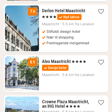
1
Derlon Hotel Maastricht
7.6
nat
, 4 Stjerner
Nyd luksus
fra
1084
Maastricht
·
5.5 km fra Lanaken
kr.
Stilfuldt design hotel
Nær til shopping
Fremragende morgenmad
1
Alex Maastricht
, 4 Stjerner
8.9
nat
Design hotel
fra
688
Maastricht
·
5.8 km fra Lanaken
kr.
Crowne Plaza Maastricht,
1
an IHG Hotel
, 4 Stjerner
nat
Maastricht
·
5.8 km fra Lanaken