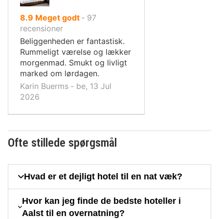
ud
8.9
Meget godt
‐
97
af
recensioner
10,
Beliggenheden er fantastisk.
Rummeligt værelse og lækker
morgenmad. Smukt og livligt
marked om lørdagen.
Karin Buerms ‐ be, 13 Jul
2026
Ofte stillede spørgsmål
Hvad er et dejligt hotel til en nat væk?
Hvor kan jeg finde de bedste hoteller i
Aalst til en overnatning?