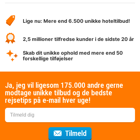
Om
HotelSpecials
Lige nu: Mere end 6.500 unikke hoteltilbud!
2,5 millioner tilfredse kunder i de sidste 20 år
Skab dit unikke ophold med mere end 50
forskellige tilføjelser
Ja, jeg vil ligesom 175.000 andre gerne
modtage unikke tilbud og de bedste
rejsetips på e-mail hver uge!
til nyhedsbrevet
Tilmeld