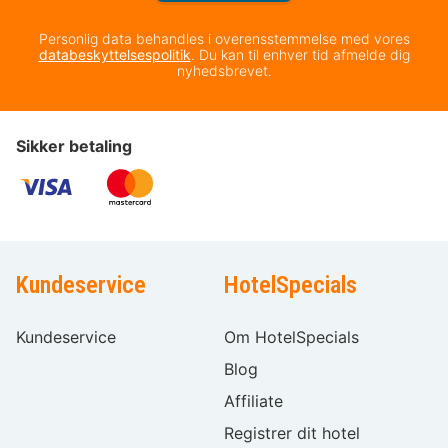
Personlig data behandles i overensstemmelse med vores
databeskyttelsespolitik
. Du kan til enhver tid afmelde dig
nyhedsbrevet.
Sikker betaling
Kundeservice
HotelSpecials
Kundeservice
Om HotelSpecials
Blog
Affiliate
Registrer dit hotel