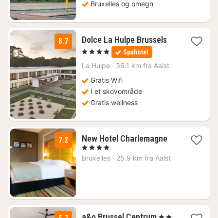
Bruxelles og omegn
1
Dolce La Hulpe Brussels
8.7
nat
, 4 Stjerner
Spahotel
fra
1421
La Hulpe
·
36.1 km fra Aalst
kr.
Gratis Wifi
I et skovområde
Gratis wellness
1
New Hotel Charlemagne
7.2
nat
, 4 Stjerner
fra
Bruxelles
·
25.9 km fra Aalst
688
kr.
1
a&o Brussel Centrum
, 2 Stjerner