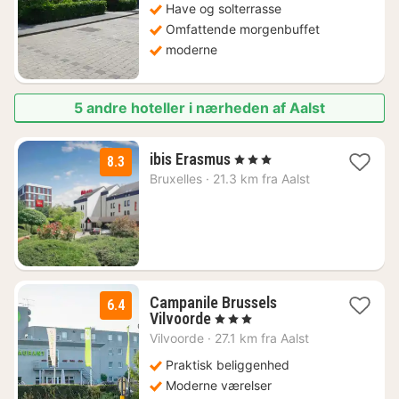
Have og solterrasse
Omfattende morgenbuffet
moderne
5 andre hoteller i nærheden af Aalst
1
ibis Erasmus
, 3 Stjerner
8.3
nat
Bruxelles
·
21.3 km fra Aalst
fra
636
kr.
Campanile Brussels
6.4
1
Vilvoorde
, 3 Stjerner
nat
Vilvoorde
·
27.1 km fra Aalst
fra
636
Praktisk beliggenhed
kr.
Moderne værelser