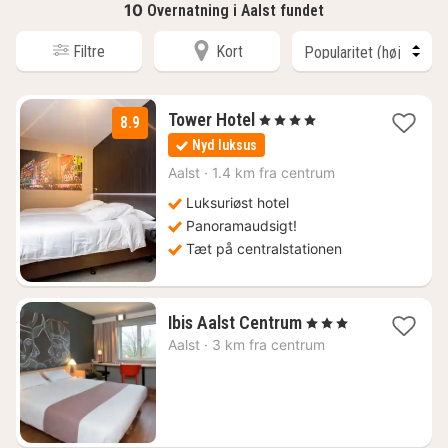
10
Overnatning i Aalst fundet
Filtre
Kort
1
Tower Hotel
, 4 Stjerner
8.9
nat
Nyd luksus
fra
748
Aalst
·
1.4 km fra centrum
kr.
Luksuriøst hotel
Panoramaudsigt!
Tæt på centralstationen
1
Ibis Aalst Centrum
, 3 Stjerner
nat
Aalst
·
3 km fra centrum
fra
823
kr.