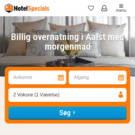
menu
Mine
favoritter
Billig overnatning i Aalst med
morgenmad
Ankomst
Afgang
2 Voksne (1 Værelse)
Søg