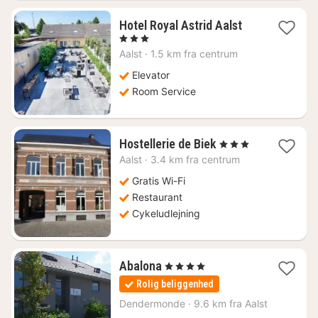
1
Hotel Royal Astrid Aalst
nat
, 3 Stjerner
fra
Aalst
·
1.5 km fra centrum
814
kr.
Elevator
Room Service
1
Hostellerie de Biek
, 3 Stjerner
nat
Aalst
·
3.4 km fra centrum
fra
832
Gratis Wi-Fi
kr.
Restaurant
Cykeludlejning
1
Abalona
, 4 Stjerner
nat
Rolig beliggenhed
fra
1346
Dendermonde
·
9.6 km fra Aalst
kr.