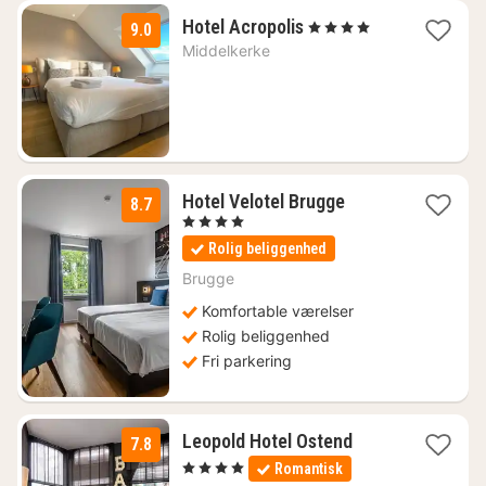
1
Hotel Acropolis
, 4 Stjerner
9.0
nat
Middelkerke
fra
853
kr.
1
Hotel Velotel Brugge
8.7
nat
, 4 Stjerner
fra
Rolig beliggenhed
954
kr.
Brugge
Komfortable værelser
Rolig beliggenhed
Fri parkering
1
Leopold Hotel Ostend
7.8
nat
, 4 Stjerner
Romantisk
fra