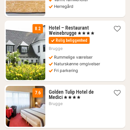
Herregård
Hotel – Restaurant
8.2
2
Weinebrugge
, 4 Stjerner
nætter
Rolig beliggenhed
fra
785
Brugge
kr.
Rummelige værelser
Naturskønne omgivelser
Fri parkering
Golden Tulip Hotel de
7.6
2
Medici
, 4 Stjerner
nætter
Brugge
fra
1040
kr.