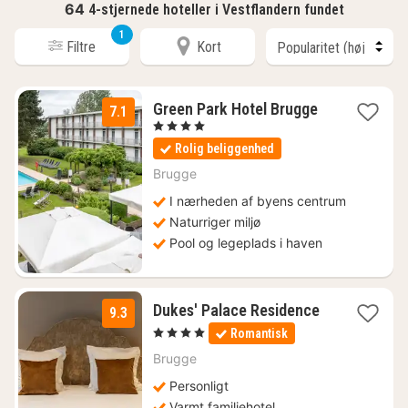
64
4-stjernede hoteller i Vestflandern fundet
1
Filtre
Kort
1
Green Park Hotel Brugge
7.1
nat
, 4 Stjerner
fra
Rolig beliggenhed
995
kr.
Brugge
I nærheden af byens centrum
Naturriger miljø
Pool og legeplads i haven
1
Dukes' Palace Residence
9.3
nat
, 4 Stjerner
Romantisk
fra
1159
Brugge
kr.
Personligt
Varmt familiehotel