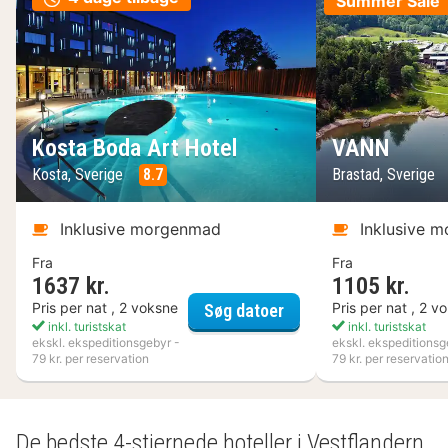
Summer Sale
Kosta Boda Art Hotel
VANN
Kosta, Sverige
8.7
Brastad, Sverige
Inklusive morgenmad
Inklusive 
Fra
Fra
1637 kr.
1105 kr.
Kosta Boda Art Hotel
Pris per nat , 2 voksne
Pris per nat , 2 v
Søg datoer
inkl. turistskat
inkl. turistskat
ekskl. ekspeditionsgebyr -
ekskl. ekspeditionsg
79 kr. per reservation
79 kr. per reservatio
De bedste 4-stjernede hoteller i Vestflandern