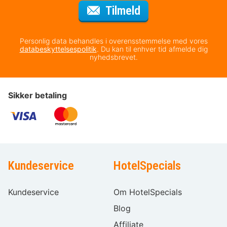
til nyhedsbrevet
Tilmeld
Personlig data behandles i overensstemmelse med vores
databeskyttelsespolitik
. Du kan til enhver tid afmelde dig
nyhedsbrevet.
Sikker betaling
Kundeservice
HotelSpecials
Kundeservice
Om HotelSpecials
Blog
Affiliate