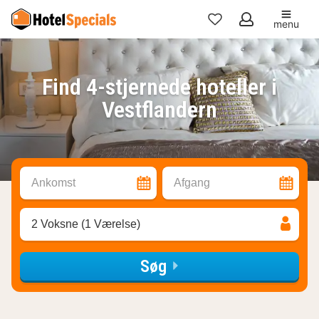
menu
Mine
favoritter
Find 4-stjernede hoteller i
Vestflandern
Ankomst
Afgang
2 Voksne (1 Værelse)
Søg