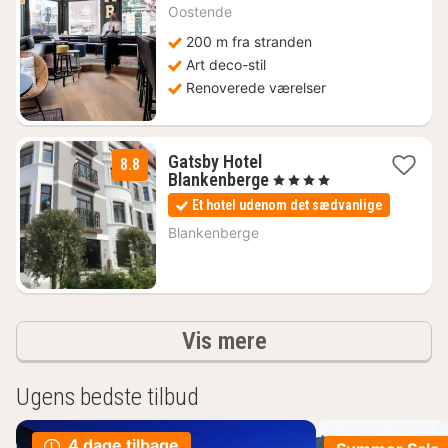
554
Oostende
kr.
200 m fra stranden
Art deco-stil
Renoverede værelser
Gatsby Hotel
8.8
1
Blankenberge
, 4 Stjerner
nat
Et hotel udenom det sædvanlige
fra
1249
Blankenberge
kr.
resultater
Vis mere
Ugens bedste tilbud
4 dage tilbage