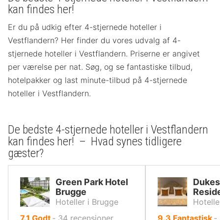
kan findes her!
Er du på udkig efter 4-stjernede hoteller i
Vestflandern? Her finder du vores udvalg af 4-
stjernede hoteller i Vestflandern. Priserne er angivet
per værelse per nat. Søg, og se fantastiske tilbud,
hotelpakker og last minute-tilbud på 4-stjernede
hoteller i Vestflandern.
De bedste 4-stjernede hoteller i Vestflandern
kan findes her! – Hvad synes tidligere
gæster?
Green Park Hotel
Dukes
Brugge
Resid
Hoteller i Brugge
Hotelle
ud
ud
7.1
Godt
‐
34
recensioner
9.3
Fantastisk
‐