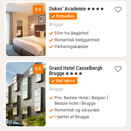
1
Dukes’ Academie
, 4 Stjerner
9.0
nat
Romantisk
fra
1390
Brugge
kr.
50m fra Begijnhof
Romantisk beliggenhed
Parkeringskælder
Grand Hotel Casselbergh
8.9
1
Brugge
, 4 Stjerner
nat
Nyd luksus
fra
1391
Brugge
kr.
Pris: Bedste Hotel i Belgien |
Bedste hotel i Brugge
Romantisk og luksuriøst
I hjertet af Brugge