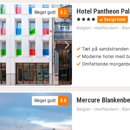
Hotel Pantheon Pa
Meget godt
8.2
, 4 Stjerner
Design hotel
Belgien
›
Vestflandern
›
Bla
Tæt på sandstranden
Forrige billede
Næste billede
Moderne hotel med ba
Omfattende morgenbu
Mercure Blankenb
Meget godt
8.8
Belgien
›
Vestflandern
›
Bla
(4)