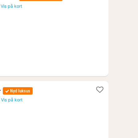
nat
Vis på kort
ra
965
r.
Nyd luksus
Vis på kort