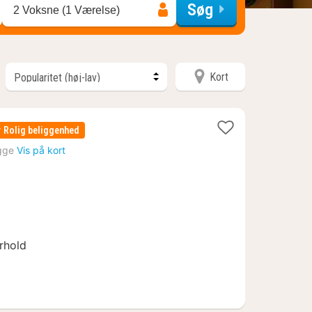
Søg
2 Voksne (1 Værelse)
Kort
r
Rolig beliggenhed
gge
Vis på kort
orhold