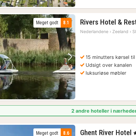
Rivers Hotel & Res
Meget godt
8.1
Nederlandene
›
Zeeland
›
S
15 minutters kørsel ti
Forrige billede
Næste billede
Udsigt over kanalen
luksuriøse møbler
2 andre hoteller i nærhede
Ghent River Hotel
Meget godt
8.6
,