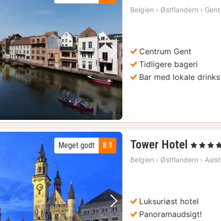
Belgien
›
Østflandern
›
Gent
f
k
Centrum Gent
Forrige billede
Næste billede
Tidligere bageri
Bar med lokale drinks
1
Tower Hotel
Meget godt
8.9
, 4 Stjerner
nat
Belgien
›
Østflandern
›
Aalst
fra
748
kr.
Luksuriøst hotel
Forrige billede
Næste billede
Panoramaudsigt!