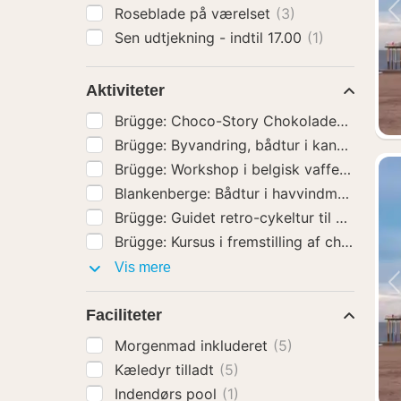
Roseblade på værelset
(3)
Sen udtjekning - indtil 17.00
(1)
Aktiviteter
Blankenberge: Bådtur i havvindmøllepark
Brügge: Kursus i fremstilling a
Aktiviteter
Vis mere
Faciliteter
Morgenmad inkluderet
(5)
Kæledyr tilladt
(5)
Indendørs pool
(1)