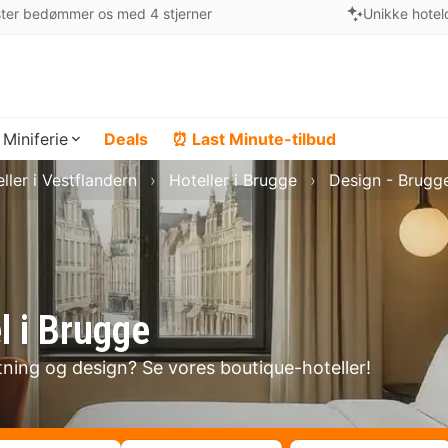
ter bedømmer os med 4 stjerner
Unikke hotel
Miniferie
Deals
⏰ Last Minute-tilbud
ller i Vestflandern
Hoteller i Brugge
Design - Brugg
l i Brugge
etning og design? Se vores boutique-hoteller!