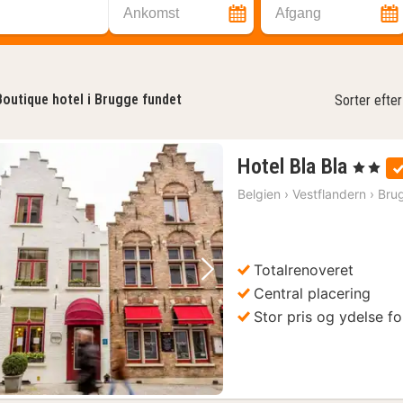
Ankomst
Afgang
Boutique hotel i Brugge fundet
Sorter efter
1
Hotel Bla Bla
, 2 Stjerne
nat
Belgien
›
Vestflandern
›
Bru
fra
778
kr.
Totalrenoveret
Forrige billede
Næste billede
Central placering
Stor pris og ydelse f