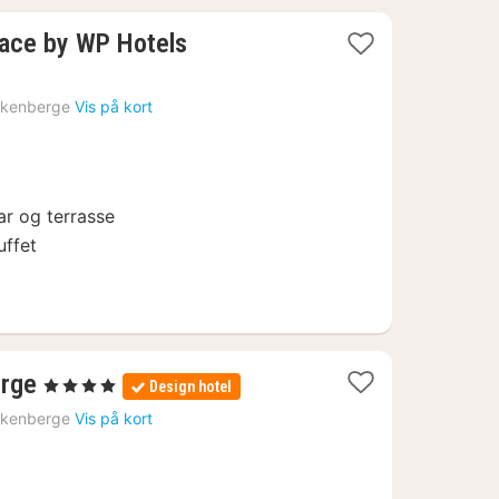
2
lace by WP Hotels
nætter
fra
nkenberge
Vis på kort
1193
kr.
r og terrasse
ffet
1
erge
, 4 Stjerner
Design hotel
nat
nkenberge
Vis på kort
fra
1040
kr.