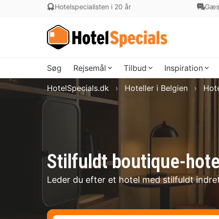
Hotelspecialisten i 20 år
Gæs
Søg
Rejsemål
Tilbud
Inspiration
HotelSpecials.dk
Hoteller i Belgien
Hote
Stilfuldt boutique-hote
Leder du efter et hotel med stilfuldt indr