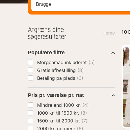
Søg efter destination ...
Afgræns dine
10
fjerne
søgeresultater
Populære filtre
Morgenmad inkluderet
(5)
Gratis afbestilling
(8)
Betaling på plads
(3)
Pris pr. værelse pr. nat
Mindre end 1000 kr.
(4)
1000 kr. til 1500 kr.
(8)
1500 kr. til 2000 kr.
(7)
2000 kr. og mere
(6)