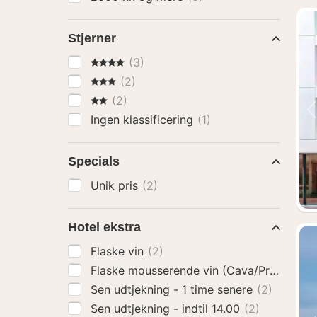
Stjerner
4 Stjerner
(3)
3 Stjerner
(2)
2 Stjerner
(2)
Ingen klassificering
(1)
Specials
Unik pris
(2)
Hotel ekstra
Flaske vin
(2)
Flaske mousserende vin (Cava/Prosecco)
Sen udtjekning - 1 time senere
(2)
Sen udtjekning - indtil 14.00
(2)