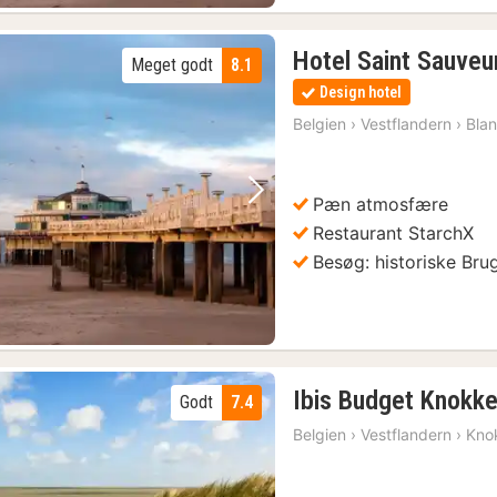
Hotel Saint Sauveu
Meget godt
8.1
Design hotel
Belgien
›
Vestflandern
›
Bla
Pæn atmosfære
Forrige billede
Næste billede
Restaurant StarchX
Besøg: historiske Bru
Ibis Budget Knokk
Godt
7.4
Belgien
›
Vestflandern
›
Kno