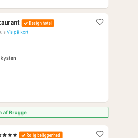
1
taurant
Design hotel
nat
luis
Vis på kort
fra
890
kr.
l kysten
n af Brugge
1
 4 Stjerner
Rolig beliggenhed