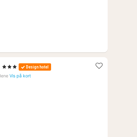
kr.
1
e
, 3 Stjerner
Design hotel
nat
dene
Vis på kort
fra
763
kr.