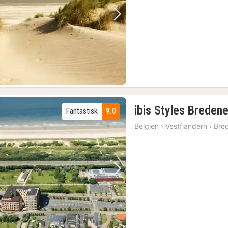
Forrige billede
Næste billede
ibis Styles Breden
Fantastisk
9.0
Belgien
›
Vestflandern
›
Bre
Forrige billede
Næste billede