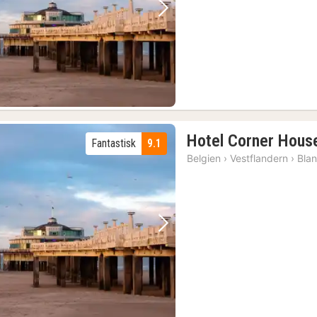
Forrige billede
Næste billede
Brügge: Choco-Story Chokolademuseum guidet tur m/smagninger
(2)
Brügge: Byvandring, bådtur i kanalen med mulighed for ølsmagning
(2)
Brügge: Workshop i belgisk vaffelbagning med ølsmagning
(2)
Hotel Corner Hous
Fantastisk
9.1
(4)
Belgien
›
Vestflandern
›
Bla
Brügge: Guidet retro-cykeltur til højdepunkter og skjulte perler
(2)
f chokoladetrøfler
(2)
Forrige billede
Næste billede