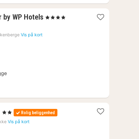
1
r by WP Hotels
, 4 Stjerner
nat
fra
nkenberge
Vis på kort
1369
kr.
gge
1
e
, 2 Stjerner
Rolig beliggenhed
nat
kke
Vis på kort
fra
756