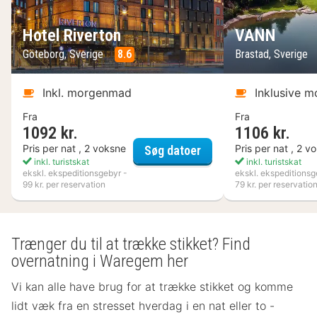
Hotel Riverton
VANN
Göteborg, Sverige
8.6
Brastad, Sverige
Inkl. morgenmad
Inklusive 
Fra
Fra
1092 kr.
1106 kr.
Hotel Riverton
Pris per nat , 2 voksne
Pris per nat , 2 v
Søg datoer
inkl. turistskat
inkl. turistskat
ekskl. ekspeditionsgebyr -
ekskl. ekspeditionsg
99 kr. per reservation
79 kr. per reservatio
Trænger du til at trække stikket? Find
overnatning i Waregem her
Vi kan alle have brug for at trække stikket og komme
lidt væk fra en stresset hverdag i en nat eller to -