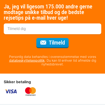
Ja, jeg vil ligesom 175.000 andre gerne
modtage unikke tilbud og de bedste
rejsetips på e-mail hver uge!
til nyhedsbrevet
Tilmeld
Personlig data behandles i overensstemmelse med vores
databeskyttelsespolitik
. Du kan til enhver tid afmelde dig
nyhedsbrevet.
Sikker betaling