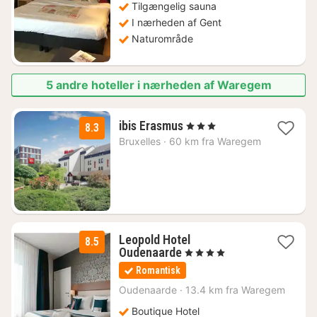
Tilgængelig sauna
I nærheden af Gent
Naturområde
5 andre hoteller i nærheden af Waregem
1
ibis Erasmus
, 3 Stjerner
8.3
nat
Bruxelles
·
60 km fra Waregem
fra
636
kr.
Leopold Hotel
8.5
1
Oudenaarde
, 4 Stjerner
nat
Romantisk
fra
853
Oudenaarde
·
13.4 km fra Waregem
kr.
Boutique Hotel