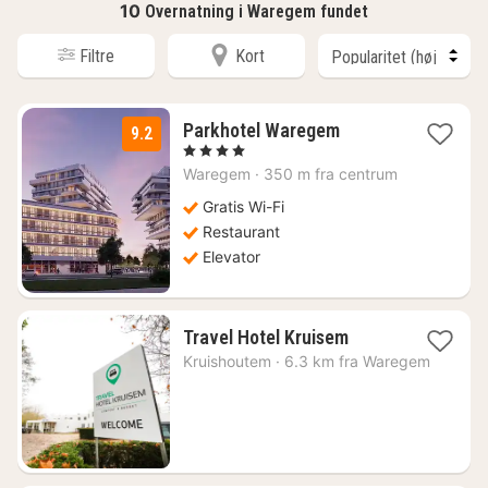
10
Overnatning i Waregem fundet
Filtre
Kort
1
Parkhotel Waregem
9.2
nat
, 4 Stjerner
fra
Waregem
·
350 m fra centrum
871
kr.
Gratis Wi-Fi
Restaurant
Elevator
1
Travel Hotel Kruisem
nat
Kruishoutem
·
6.3 km fra Waregem
fra
531
kr.