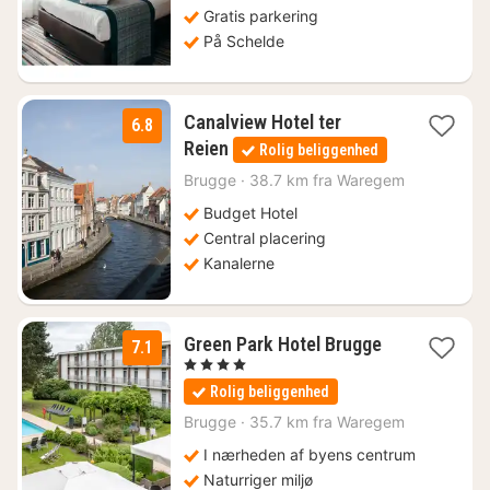
Gratis parkering
På Schelde
Canalview Hotel ter
6.8
1
Reien
Rolig beliggenhed
nat
fra
Brugge
·
38.7 km fra Waregem
793
Budget Hotel
kr.
Central placering
Kanalerne
1
Green Park Hotel Brugge
7.1
nat
, 4 Stjerner
fra
Rolig beliggenhed
995
kr.
Brugge
·
35.7 km fra Waregem
I nærheden af byens centrum
Naturriger miljø