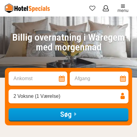
menu
Mine
favoritter
Billig overnatning i Waregem
med morgenmad
Ankomst
Afgang
2 Voksne (1 Værelse)
Søg