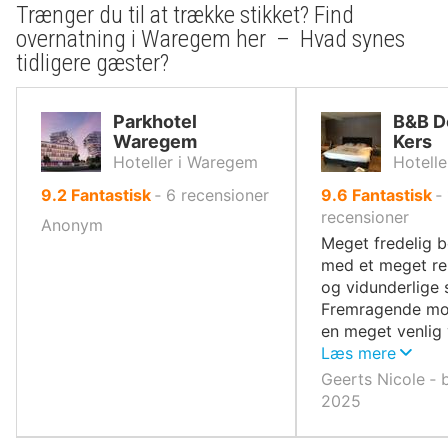
Trænger du til at trække stikket? Find
overnatning i Waregem her – Hvad synes
tidligere gæster?
Parkhotel
B&B D
Waregem
Kers
Hoteller i Waregem
Hotelle
ud
ud
9.2
Fantastisk
‐
6
recensioner
9.6
Fantastisk
‐
af
af
recensioner
Anonym
10,
10,
Meget fredelig 
med et meget re
og vidunderlige 
Fremragende m
en meget venlig 
kommer helt sikk
Læs mere
Geerts Nicole ‐ 
2025