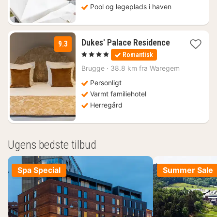
Pool og legeplads i haven
1
Dukes' Palace Residence
9.3
nat
, 4 Stjerner
Romantisk
fra
1159
Brugge
·
38.8 km fra Waregem
kr.
Personligt
Varmt familiehotel
Herregård
Ugens bedste tilbud
Spa Special
Summer Sale