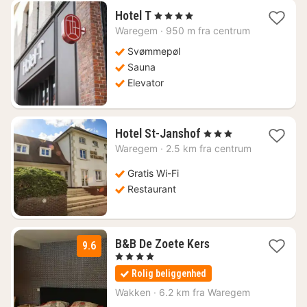
1
Hotel T
, 4 Stjerner
nat
Waregem
·
950 m fra centrum
fra
711
Svømmepøl
kr.
Sauna
Elevator
1
Hotel St-Janshof
, 3 Stjerner
nat
Waregem
·
2.5 km fra centrum
fra
789
Gratis Wi-Fi
kr.
Restaurant
1
B&B De Zoete Kers
9.6
nat
, 4 Stjerner
fra
Rolig beliggenhed
1197
kr.
Wakken
·
6.2 km fra Waregem