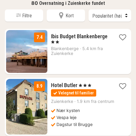
80
Overnatning i Zuienkerke fundet
Filtre
Kort
Ibis Budget Blankenberge
7.4
1
, 2 Stjerner
nat
Blankenberge
·
5.4 km fra
fra
Zuienkerke
644
kr.
1
Hotel Butler
, 3 Stjerner
8.9
nat
Velegnet til familier
fra
950
Zuienkerke
·
1.9 km fra centrum
kr.
Nær kysten
Vespa leje
Dagstur til Brugge