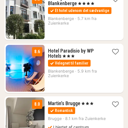
1
Blankenberge
, 4 Stjerner
nat
Et hotel udenom det sædvanlige
fra
1249
Blankenberge
·
5.7 km fra
Zuienkerke
kr.
Hotel Paradisio by WP
8.6
1
Hotels
, 3 Stjerner
nat
Velegnet til familier
fra
718
Blankenberge
·
5.9 km fra
Zuienkerke
kr.
1
Martin's Brugge
, 3 Stjerner
8.0
nat
Romantisk
fra
741
Brugge
·
8.1 km fra Zuienkerke
kr.
I hjertet af centrum