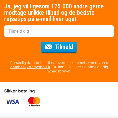
Ja, jeg vil ligesom 175.000 andre gerne
modtage unikke tilbud og de bedste
rejsetips på e-mail hver uge!
til nyhedsbrevet
Tilmeld
Personlig data behandles i overensstemmelse med vores
databeskyttelsespolitik
. Du kan til enhver tid afmelde dig
nyhedsbrevet.
Sikker betaling