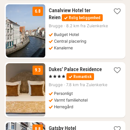
Canalview Hotel ter
6.8
1
Reien
Rolig beliggenhed
nat
fra
Brugge
·
8.2 km fra Zuienkerke
793
Budget Hotel
kr.
Central placering
Kanalerne
1
Dukes' Palace Residence
9.3
nat
, 4 Stjerner
Romantisk
fra
1160
Brugge
·
7.8 km fra Zuienkerke
kr.
Personligt
Varmt familiehotel
Herregård
Gatsby Hotel
8.8