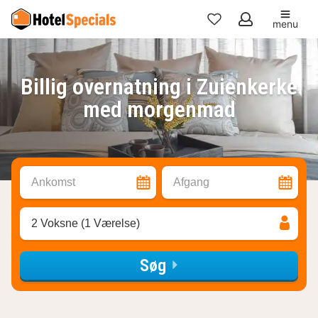
menu
Mine
favoritter
Billig overnatning i Zuienkerke
med morgenmad
Ankomst
Afgang
2 Voksne (1 Værelse)
Søg