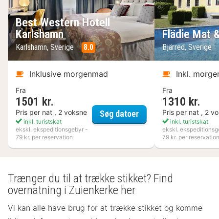
Best Western Hotell
Karlshamn
Flädie Mat 
Karlshamn, Sverige
8.0
Bjärred, Sverige
Inklusive morgenmad
Inkl. morg
Fra
Fra
1501 kr.
1310 kr.
Best Western Hotell K
Pris per nat , 2 voksne
Pris per nat , 2 v
Søg datoer
inkl. turistskat
inkl. turistskat
ekskl. ekspeditionsgebyr -
ekskl. ekspeditionsg
79 kr. per reservation
79 kr. per reservatio
Trænger du til at trække stikket? Find
overnatning i Zuienkerke her
Vi kan alle have brug for at trække stikket og komme