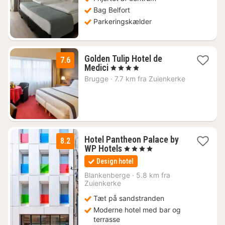
Bag Belfort
Parkeringskælder
Golden Tulip Hotel de
7.6
1
Medici
, 4 Stjerner
nat
Brugge
·
7.7 km fra Zuienkerke
fra
1077
kr.
Hotel Pantheon Palace by
8.2
1
WP Hotels
, 4 Stjerner
nat
Design hotel
fra
1201
Blankenberge
·
5.8 km fra
Zuienkerke
kr.
Tæt på sandstranden
Moderne hotel med bar og
terrasse