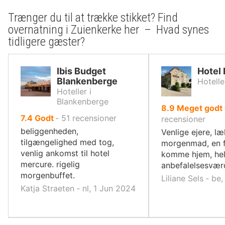
Trænger du til at trække stikket? Find
overnatning i Zuienkerke her – Hvad synes
tidligere gæster?
Ibis Budget
Hotel 
Blankenberge
Hotelle
Hoteller i
Blankenberge
ud
8.9
Meget godt
ud
7.4
Godt
‐
51
recensioner
af
recensioner
af
10,
beliggenheden,
Venlige ejere, l
10,
tilgængelighed med tog,
morgenmad, en fø
venlig ankomst til hotel
komme hjem, helt
mercure. rigelig
anbefalelsesværd
morgenbuffet.
Liliane Sels ‐ b
Katja Straeten ‐ nl, 1 Jun 2024