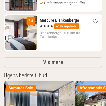
Omfattende morgenbuffet
1
Mercure Blankenberge
8.8
nat
, 4 Stjerner
Design hotel
fra
1040
Blankenberge
·
5.6 km fra
Zuienkerke
kr.
resultater
Vis mere
Ugens bedste tilbud
Summer Sale
Aftensmads Sp