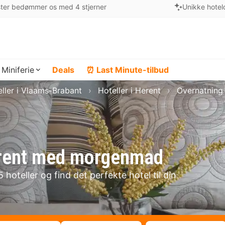
ter bedømmer os med 4 stjerner
Unikke hotel
Miniferie
Deals
⏰ Last Minute-tilbud
ller i Vlaams-Brabant
Hoteller i Herent
Overnatning 
Herent med morgenmad
hoteller og find det perfekte hotel til din