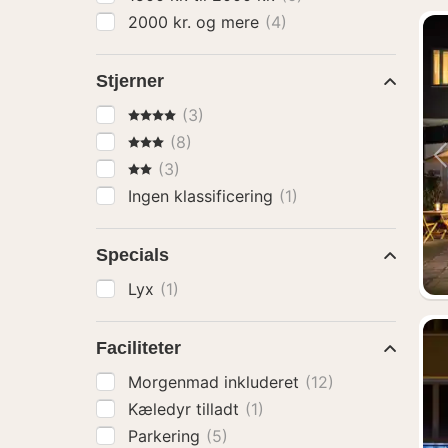
2000 kr. og mere
(4)
Stjerner
4 Stjerner
(3)
3 Stjerner
(8)
2 Stjerner
(3)
Ingen klassificering
(1)
Specials
Lyx
(1)
Faciliteter
Morgenmad inkluderet
(12)
Kæledyr tilladt
(1)
Parkering
(5)