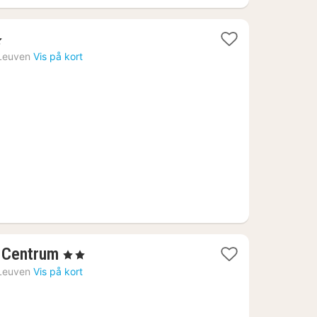
tjerner
t
Leuven
Vis på kort
8
1
n Centrum
, 2 Stjerner
nat
Leuven
Vis på kort
fra
436