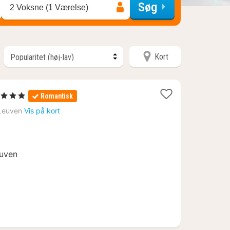
Søg
2 Voksne (1 Værelse)
Kort
 Stjerner
Romantisk
at
Leuven
Vis på kort
ra
90
.
euven