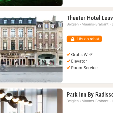
Theater Hotel Leu
Belgien
›
Vlaams-Brabant
›
Lås op rabat
Forrige billede
Næste billede
Gratis Wi-Fi
Elevator
Room Service
Park Inn By Radiss
Belgien
›
Vlaams-Brabant
›