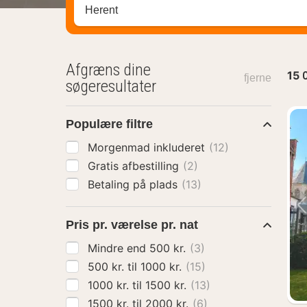
Søg efter destination ...
Afgræns dine
15
O
fjerne
søgeresultater
Populære filtre
Morgenmad inkluderet
(12)
Gratis afbestilling
(2)
Betaling på plads
(13)
Pris pr. værelse pr. nat
Mindre end 500 kr.
(3)
500 kr. til 1000 kr.
(15)
1000 kr. til 1500 kr.
(13)
1500 kr. til 2000 kr.
(6)