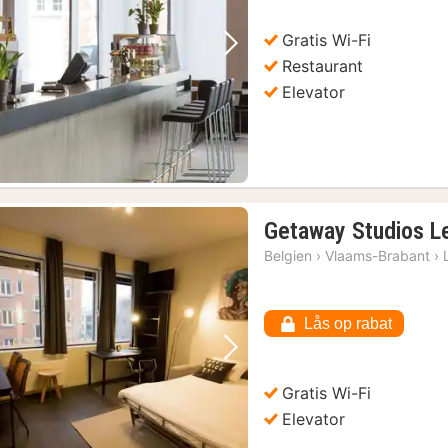
Gratis Wi-Fi
Forrige billede
Næste billede
Restaurant
Elevator
Getaway Studios L
Belgien
›
Vlaams-Brabant
›
Lås op rabat
Forrige billede
Næste billede
Gratis Wi-Fi
Elevator