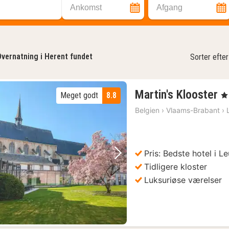
Ankomst
Afgang
vernatning i Herent fundet
Sorter efter
1
Martin's Klooster
Meget godt
8.8
, 4
n
Belgien
›
Vlaams-Brabant
›
f
8
kr
Pris: Bedste hotel i L
Forrige billede
Næste billede
Tidligere kloster
Luksuriøse værelser