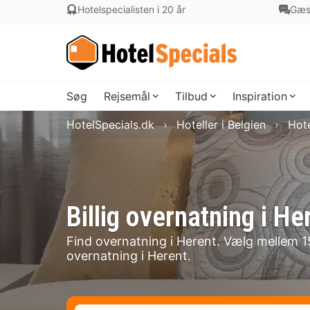
Hotelspecialisten i 20 år
Gæs
Søg
Rejsemål
Tilbud
Inspiration
HotelSpecials.dk
Hoteller i Belgien
Hote
Billig overnatning i 
Find overnatning i Herent. Vælg mellem 15 
overnatning i Herent.