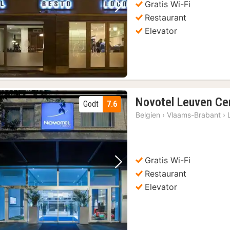
Gratis Wi-Fi
Forrige billede
Næste billede
Restaurant
Elevator
Novotel Leuven Ce
Godt
7.6
Belgien
›
Vlaams-Brabant
›
Gratis Wi-Fi
Forrige billede
Næste billede
Restaurant
Elevator