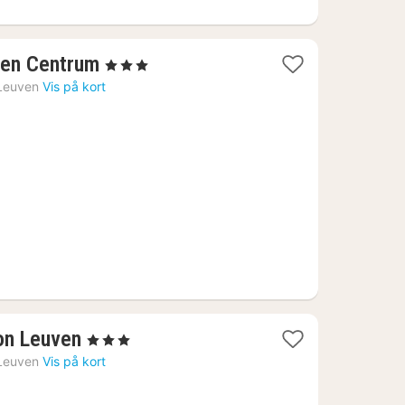
1
ven Centrum
, 3 Stjerner
nat
Leuven
Vis på kort
fra
756
kr.
1
on Leuven
, 3 Stjerner
nat
Leuven
Vis på kort
fra
565