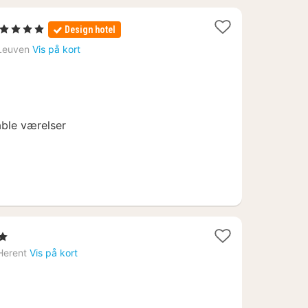
1
, 4 Stjerner
Design hotel
nat
Leuven
Vis på kort
fra
707
kr.
ble værelser
erner
Herent
Vis på kort