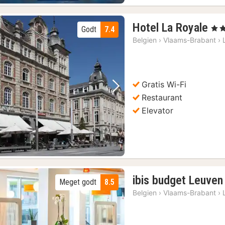
1
Hotel La Royale
, 2 S
Godt
7.4
na
Belgien
›
Vlaams-Brabant
›
fra
62
kr.
Gratis Wi-Fi
Forrige billede
Næste billede
Restaurant
Elevator
ibis budget Leuve
Meget godt
8.5
Belgien
›
Vlaams-Brabant
›