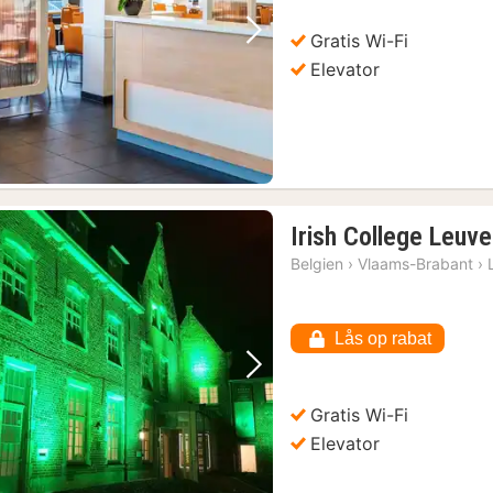
Gratis Wi-Fi
Forrige billede
Næste billede
Elevator
Irish College Leuv
Belgien
›
Vlaams-Brabant
›
Lås op rabat
Forrige billede
Næste billede
Gratis Wi-Fi
Elevator