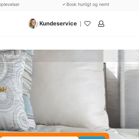
oplevelser
Book hurtigt og nemt
Kundeservice
Mine
favoritter
- Herent