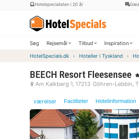
Hotelspecialisten i 20 år
Gæs
Søg
Rejsemål
Tilbud
Inspiration
HotelSpecials.dk
Hoteller i Tyskland
Ho
BEECH Resort Fleesensee
, 
Am Kalkberg 1
17213
Göhren-Lebbin
T
værelser
Faciliteter
Hotelinformation