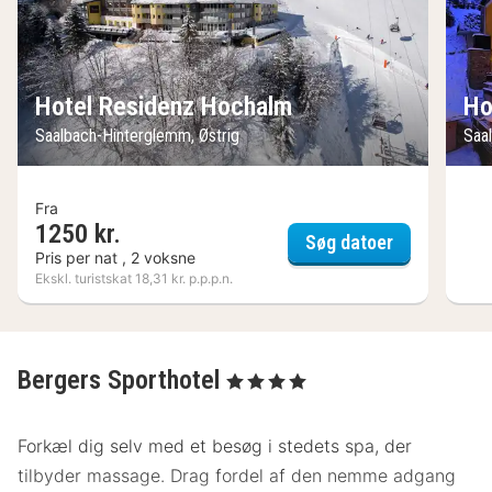
Hotel Residenz Hochalm
Ho
Saalbach-Hinterglemm, Østrig
Saa
Fra
1250 kr.
Hotel Resid
Søg datoer
Pris per nat , 2 voksne
Ekskl. turistskat 18,31 kr. p.p.p.n.
Bergers Sporthotel
, 4 Stjerner
Forkæl dig selv med et besøg i stedets spa, der
tilbyder massage. Drag fordel af den nemme adgang