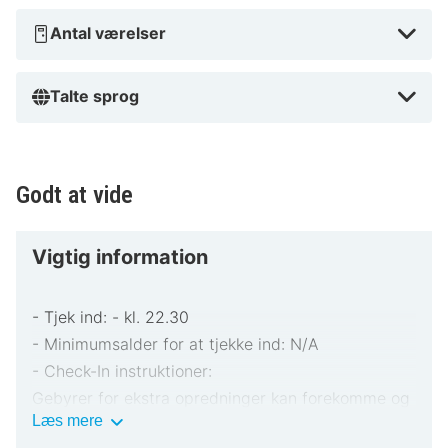
Antal værelser
Talte sprog
Godt at vide
Vigtig information
- Tjek ind: - kl. 22.30
- Minimumsalder for at tjekke ind: N/A
- Check-In instruktioner:
Gebyrer for ekstra opredninger kan forekomme og
Vigtig
Læs mere
varierer afhængigt af overnatningsstedets politik
information