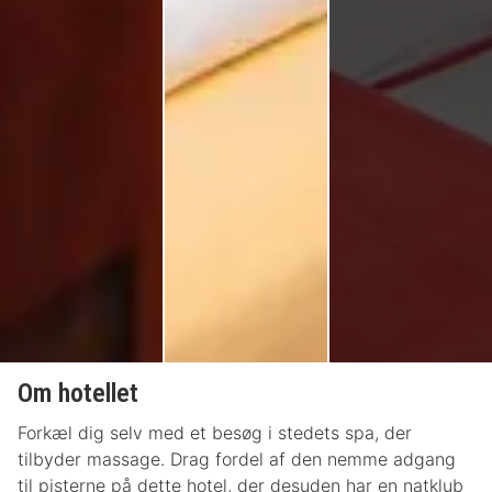
Om hotellet
Forkæl dig selv med et besøg i stedets spa, der
tilbyder massage. Drag fordel af den nemme adgang
til pisterne på dette hotel, der desuden har en natklub