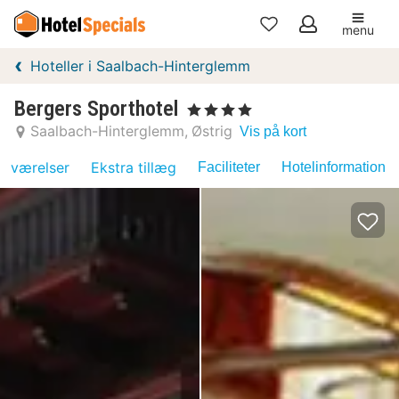
menu
Mine
Hoteller i Saalbach-Hinterglemm
favoritter
Bergers Sporthotel
, 4 Stjerner
Saalbach-Hinterglemm
Østrig
Vis på kort
værelser
Ekstra tillæg
Faciliteter
Hotelinformation