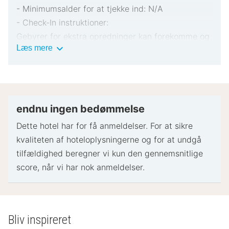
- Minimumsalder for at tjekke ind: N/A
- Check-In instruktioner:
Gebyrer for ekstra opredninger kan forekomme og
Vigtig
Læs mere
varierer afhængigt af overnatningsstedets politik
information
Gyldigt billed-ID og kreditkort, debetkort eller
kontant depositum kan være påkrævet ved
indtjekning til dækning af påløbende udgifter
Særlige ønsker afhænger af tilgængelighed ved
endnu ingen bedømmelse
indtjekning og kan medføre ekstra gebyrer.
Dette hotel har for få anmeldelser. For at sikre
Særlige ønsker kan ikke garanteres
kvaliteten af ​​hoteloplysningerne og for at undgå
Gæster skal kontakte overnatningsstedet på
tilfældighed beregner vi kun den gennemsnitlige
forhånd for at reservere baby-/barnesenge
score, når vi har nok anmeldelser.
Dette overnatningssted accepterer kontanter
- Specielle instruktioner:
Dette overnatningssted har ingen reception. Dette
Bliv inspireret