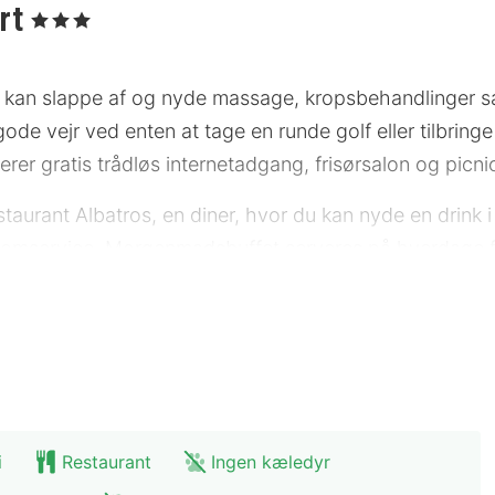
rt
, 3 Stjerner
du kan slappe af og nyde massage, kropsbehandlinger s
ode vejr ved enten at tage en runde golf eller tilbring
derer gratis trådløs internetadgang, frisørsalon og picn
staurant Albatros, en diner, hvor du kan nyde en drink
oomservice. Morgenmadsbuffet serveres på hverdage fra k
0 mod et gebyr.
 stjernebedømmelse for overnatningssteder i Tyskland. 
side som 3 stjerner.
l en flersproget medarbejderstab, bagageopbevaring og
ed. Selvstændig parkering (tillægsgebyr) er til rådigh
i
Restaurant
Ingen kæledyr