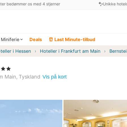
ter bedømmer os med 4 stjerner
Unikke hotel
Miniferie
Deals
⏰ Last Minute-tilbud
teller i Hessen
Hoteller i Frankfurt am Main
Bernste
 Stjerner
am Main
Tyskland
Vis på kort