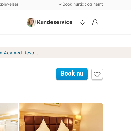
oplevelser
Book hurtigt og nemt
Kundeservice
Mine
favoritter
in Acamed Resort
Book nu