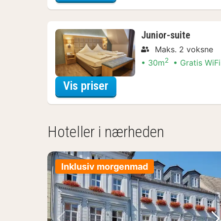
Junior-suite
Maks. 2 voksne
2
30m
Gratis WiFi
for Junior-suite
Vis priser
Hoteller i nærheden
Inklusiv morgenmad