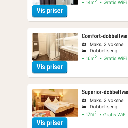
2
14m
Gratis WiFi
for Standard-dobbeltvæ
Vis priser
Comfort-dobbeltvæ
Maks. 2 voksne
Dobbeltseng
2
16m
Gratis WiFi
for Comfort-dobbeltvæ
Vis priser
Superior-dobbeltvæ
Maks. 3 voksne
Dobbeltseng
2
17m
Gratis WiFi
for Superior-dobbeltvæ
Vis priser