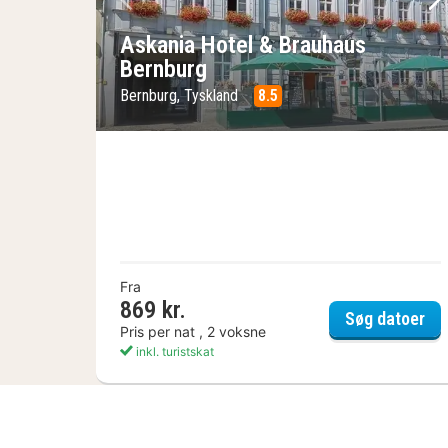
Forrige billede
Næ
Askania Hotel & Brauhaus
Bernburg
Bernburg, Tyskland
8.5
Fra
869 kr.
Ask
Søg datoer
Pris per nat , 2 voksne
inkl. turistskat