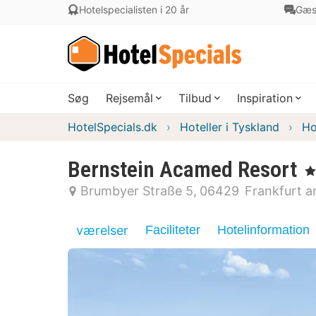
Hotelspecialisten i 20 år
Gæs
Søg
Rejsemål
Tilbud
Inspiration
HotelSpecials.dk
Hoteller i Tyskland
Ho
Bernstein Acamed Resort
, 3
Brumbyer Straße 5
06429
Frankfurt 
værelser
Faciliteter
Hotelinformation