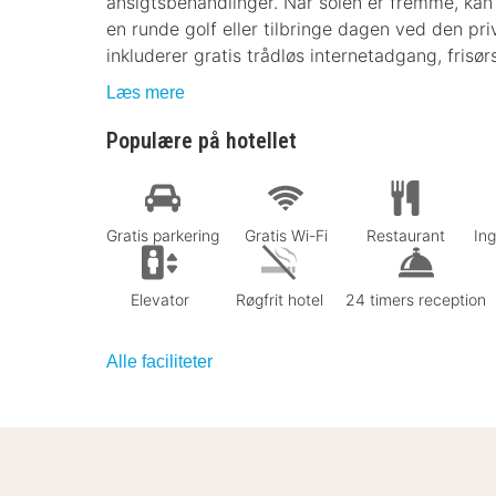
ansigtsbehandlinger. Når solen er fremme, kan
en runde golf eller tilbringe dagen ved den pri
inkluderer gratis trådløs internetadgang, frisø
Læs mere
Populære på hotellet
Gratis parkering
Gratis Wi-Fi
Restaurant
In
Elevator
Røgfrit hotel
24 timers reception
Alle faciliteter