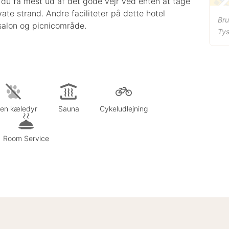
 du få mest ud af det gode vejr ved enten at tage
vate strand. Andre faciliteter på dette hotel
Br
rsalon og picnicområde.
Ty
gen kæledyr
Sauna
Cykeludlejning
Room Service