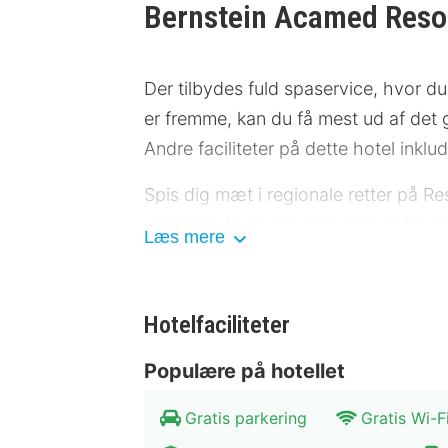
Bernstein Acamed Reso
Der tilbydes fuld spaservice, hvor 
er fremme, kan du få mest ud af det g
Andre faciliteter på dette hotel inklu
Spis dig mæt i regionale retter på Re
værelset, hvor der er mulighed for r
Læs mere
weekenderne fra kl. 07.00 til kl. 10.3
Hotelstars Union tildeler en officiel
Hotelfaciliteter
bedømt til 3 stars og vises på denne 
Populære på hotellet
Gæsterne har blandt andet adgang ti
møde- og konferencelokaler til rådigh
Gratis parkering
Gratis Wi-F