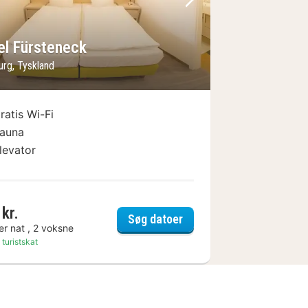
lede
rrige billede
Næste billede
el Fürsteneck
urg, Tyskland
ratis Wi-Fi
auna
levator
kr.
et
Hotel Fürsteneck
Søg datoer
er nat , 2 voksne
 turistskat