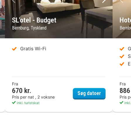
ste billede
Forrige billede
Næste bil
Fo
SL'otel - Budget
Hot
Bernburg, Tyskland
Bernb
Gratis Wi-Fi
G
S
E
Fra
Fra
670 kr.
886 
ania Hotel & Brauhaus Bernburg
SL'otel - Budg
Søg datoer
Pris per nat , 2 voksne
Pris p
inkl. turistskat
inkl.