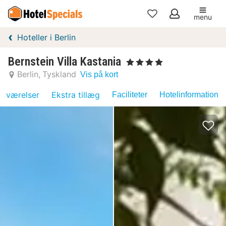
menu
Mine
Hoteller i Berlin
favoritter
Bernstein Villa Kastania
, 4 Stjerner
Berlin
Tyskland
Vis på kort
værelser
Ekstra tillæg
Faciliteter
Hotelinformation