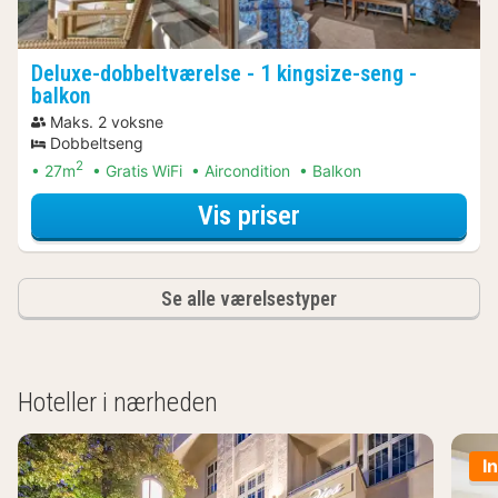
Deluxe-dobbeltværelse - 1 kingsize-seng -
balkon
Maks. 2 voksne
Dobbeltseng
2
27m
Gratis WiFi
Aircondition
Balkon
for Bådture & sej
Vis priser
Se alle værelsestyper
Hoteller i nærheden
I