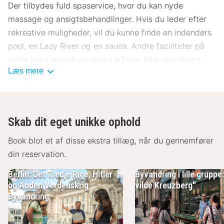
Der tilbydes fuld spaservice, hvor du kan nyde
massage og ansigtsbehandlinger. Hvis du leder efter
rekreative muligheder, vil du kunne finde en indendørs
pool, en Lazy River og en sauna. Andre faciliteter på
dette hotel inkluderer gratis trådløs internetadgang,
Læs mere
concierge-tjenester og frisørsalon.
Dette hotel tilbyder roomservice (i et begrænset antal
timer) på værelset. Morgenmadsbuffet tilbydes mod
Skab dit eget unikke ophold
gebyr dagligt.
Book blot et af disse ekstra tillæg, når du gennemfører
Hotelstars Union tildeler en officiel stjernebedømmelse
din reservation.
for overnatningssteder i Tyskland. Dette
overnatningssted er blevet bedømt til 4 stars.
Berlin: Det Tredje Rige, Hitler
Byvandring i lille gruppe
og Anden Verdenskrig
vilde Kreuzberg"
Gæsterne har blandt andet adgang til gratis aviser i
Byvandring
lobbyen, renseri/vaskeservice og en flersproget
medarbejderstab. Planlægger du et arrangement i