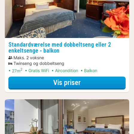
Standardværelse med dobbeltseng eller 2
enkeltsenge - balkon
Maks. 2 voksne
Twinseng og dobbeltseng
2
27m
Gratis WiFi
Aircondition
Balkon
for Bådture & sej
Vis priser