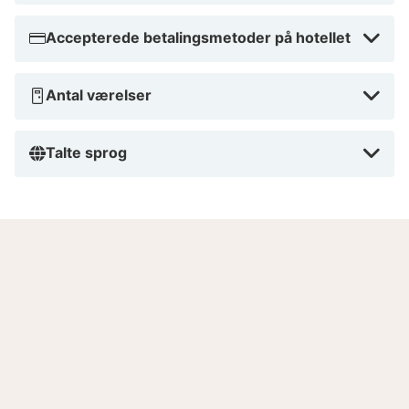
Accepterede betalingsmetoder på hotellet
Antal værelser
Talte sprog
Godt at vide
Vigtig information
- Tjek ind: - kl. 23.00
- Minimumsalder for at tjekke ind: 18
- Check-In instruktioner: