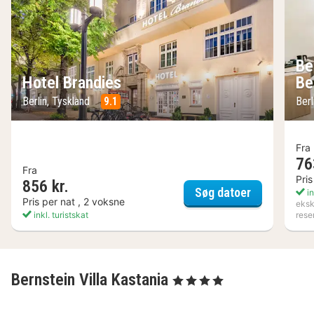
Be
Hotel Brandies
Be
Berlin, Tyskland
9.1
Berl
Fra
76
Fra
Pris
856 kr.
Hotel Brand
Søg datoer
in
Pris per nat , 2 voksne
eksk
inkl. turistskat
rese
Bernstein Villa Kastania
, 4 Stjerner