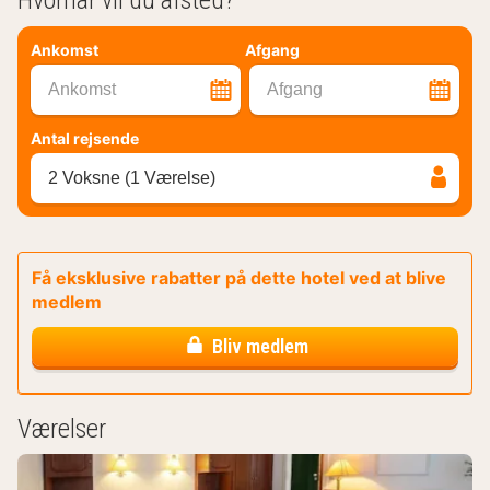
Hvornår vil du afsted?
Ankomst
Afgang
Ankomst
Afgang
Antal rejsende
2 Voksne (1 Værelse)
Få eksklusive rabatter på dette hotel ved at blive
medlem
Bliv medlem
Værelser