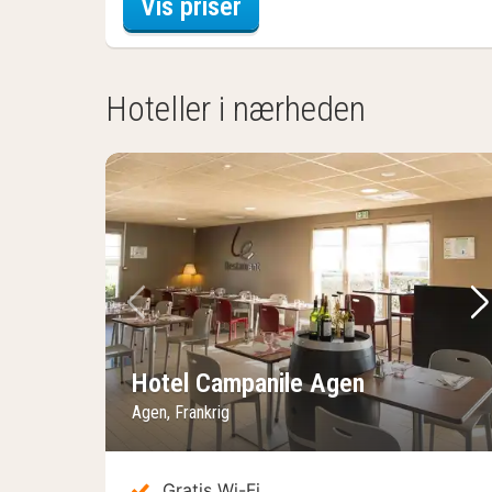
for Executive-værelse -
Vis priser
Hoteller i nærheden
Forrige billede
Næ
Hotel Campanile Agen
Agen, Frankrig
Gratis Wi-Fi