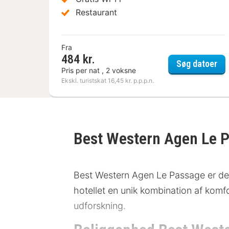
Restaurant
Fra
484 kr.
Hot
Søg datoer
Pris per nat , 2 voksne
Ekskl. turistskat 16,45 kr. p.p.p.n.
Best Western Agen Le 
Best Western Agen Le Passage er det i
hotellet en unik kombination af komf
udforskning.