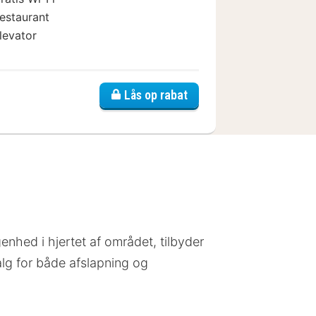
estaurant
levator
ity Relais d'Estillac Agen
Lås op rabat
enhed i hjertet af området, tilbyder
alg for både afslapning og