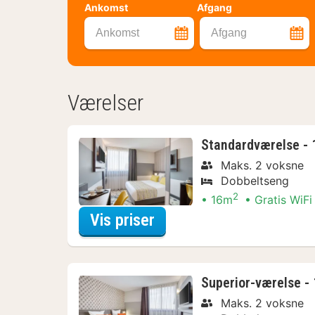
Ankomst
Afgang
Ankomst
Afgang
Værelser
Standardværelse - 
Maks. 2 voksne
Dobbeltseng
2
16m
Gratis WiFi
for Standardværelse - 1
Vis priser
Superior-værelse - 
Maks. 2 voksne