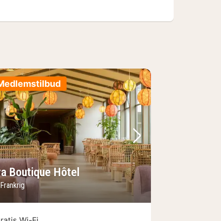
Medlemstilbud
lede
rrige billede
Næste billede
ra Boutique Hôtel
Frankrig
ratis Wi-Fi