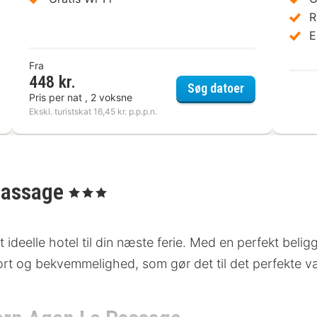
R
E
Fra
448 kr.
el Campanile Agen
TheOriginals C
Søg datoer
Pris per nat , 2 voksne
Ekskl. turistskat 16,45 kr. p.p.p.n.
Passage
, 3 Stjerner
deelle hotel til din næste ferie. Med en perfekt beligg
ort og bekvemmelighed, som gør det til det perfekte v