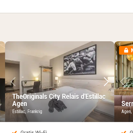
 1 kingsize-seng - ikke-ryger (with Sofabed)
ste billede
Forrige billede
Næste bil
Fo
TheOriginals City Relais d'Estillac
Agen
Ser
Estillac, Frankrig
Agen, 
Gratis Wi-Fi
G