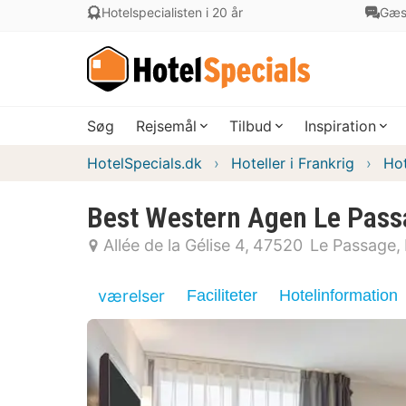
Hotelspecialisten i 20 år
Gæs
Søg
Rejsemål
Tilbud
Inspiration
HotelSpecials.dk
Hoteller i Frankrig
Hot
Best Western Agen Le Pass
Allée de la Gélise 4
47520
Le Passage
værelser
Faciliteter
Hotelinformation