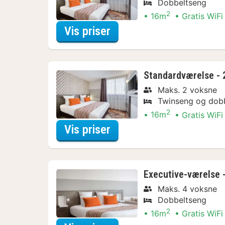
Dobbeltseng
2
16m
Gratis WiFi
for Superior-værelse - 
Vis priser
Standardværelse - 2
Maks. 2 voksne
Twinseng og dob
2
16m
Gratis WiFi
for Standardværelse - 2
Vis priser
Executive-værelse -
Maks. 4 voksne
Dobbeltseng
2
16m
Gratis WiFi