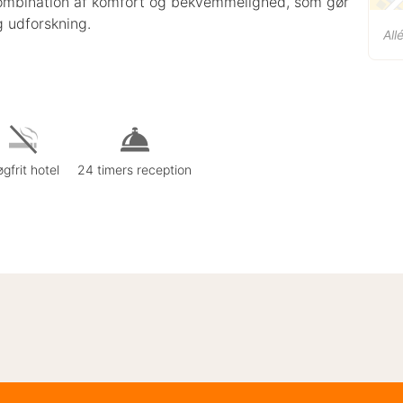
k kombination af komfort og bekvemmelighed, som gør
g udforskning.
All
gfrit hotel
24 timers reception