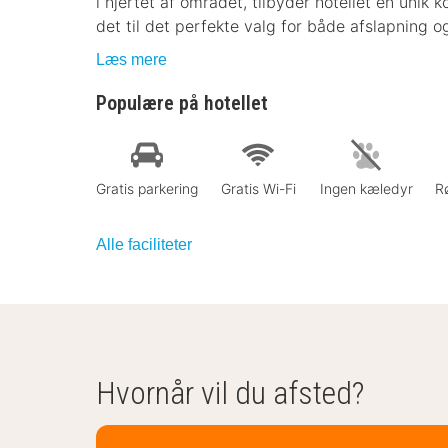
i hjertet af området, tilbyder hotellet en uni
det til det perfekte valg for både afslapning o
Læs mere
Populære på hotellet
Gratis parkering
Gratis Wi-Fi
Ingen kæledyr
Rø
Alle faciliteter
Hvornår vil du afsted?