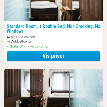
Standard Room, 1 Double Bed, Non Smoking, No
Windows
Maks. 2 voksne
Dobbeltseng
Gratis WiFi
Aircondition
for Spa Resort Ar
Vis priser