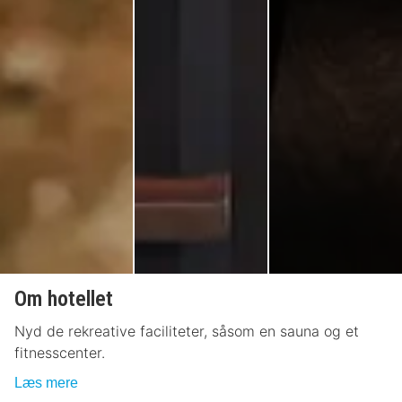
Om hotellet
Nyd de rekreative faciliteter, såsom en sauna og et
fitnesscenter.
Læs mere