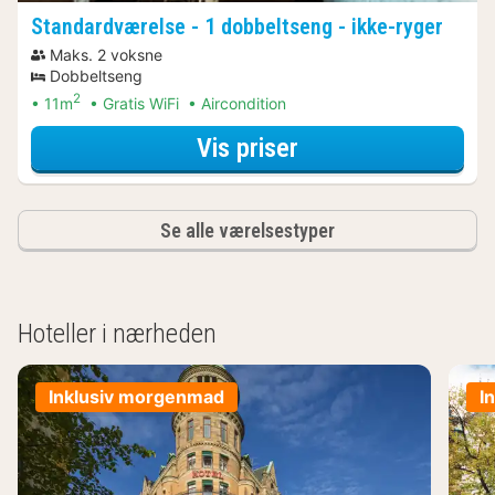
Standardværelse - 1 dobbeltseng - ikke-ryger
Maks. 2 voksne
Dobbeltseng
2
11m
Gratis WiFi
Aircondition
for Spa Resort Ar
Vis priser
Se alle værelsestyper
Hoteller i nærheden
Inklusiv morgenmad
I