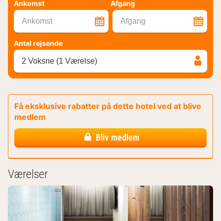
Ankomst
Afgang
Ankomst
Afgang
Antal rejsende
2 Voksne (1 Værelse)
Få eksklusive rabatter på dette hotel ved at blive
medlem
Bliv medlem
Værelser