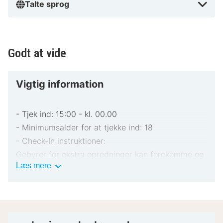
Talte sprog
Godt at vide
Vigtig information
- Tjek ind: 15:00 - kl. 00.00
- Minimumsalder for at tjekke ind: 18
- Check-In instruktioner:
Gebyrer for ekstra opredninger kan forekomme og
Vigtig
Læs mere
varierer afhængigt af overnatningsstedets politik
information
Gyldigt billed-ID og kreditkort kan være påkrævet
ved indtjekning til dækning af påløbende udgifter
Særlige ønsker afhænger af tilgængelighed ved
indtjekning og kan medføre ekstra gebyrer.