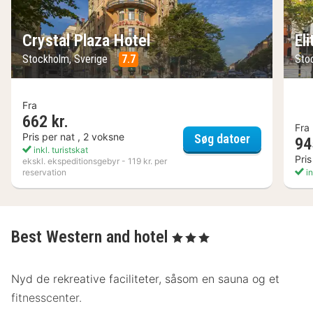
Crystal Plaza Hotel
El
Stockholm, Sverige
7.7
Sto
Fra
662 kr.
Fra
Crystal Plaz
Pris per nat , 2 voksne
Søg datoer
94
inkl. turistskat
Pris
ekskl. ekspeditionsgebyr - 119 kr. per
reservation
in
Best Western and hotel
, 3 Stjerner
Nyd de rekreative faciliteter, såsom en sauna og et
fitnesscenter.