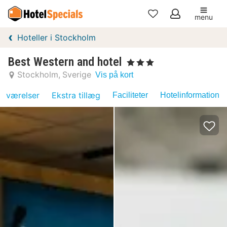
menu
Mine
Hoteller i Stockholm
favoritter
Best Western and hotel
, 3 Stjerner
Stockholm
Sverige
Vis på kort
værelser
Ekstra tillæg
Faciliteter
Hotelinformation