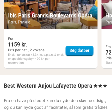
Ibis Paris Grands Boulevards Opéra
Ho
Paris, Frankrig
Pari
Fra
1159 kr.
Fra
Ibis Paris G
Pris per nat , 2 voksne
Søg datoer
72
Ekskl. turistskat 41,34 kr. p.p.p.n. & ekskl.
Pris
ekspeditionsgebyr - 99 kr. per
reservation
Ekskl
Best Western Anjou Lafayette Opera
, 3 Stjerner
Fra en have på stedet kan du nyde den skønne udsigt,
og du kan nyde godt af faciliteter, såsom gratis trådløs