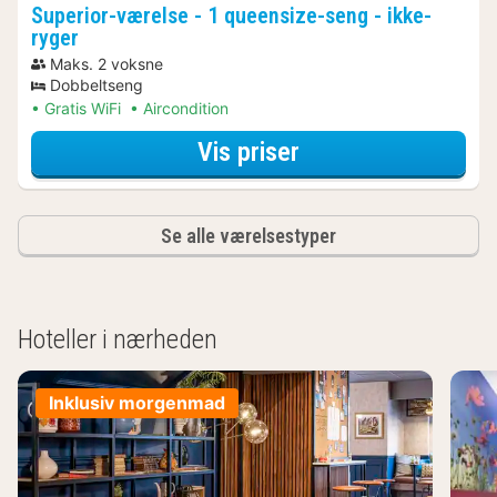
Superior-værelse - 1 queensize-seng - ikke-
ryger
Maks. 2 voksne
Dobbeltseng
Gratis WiFi
Aircondition
for Bådture & sej
Vis priser
Se alle værelsestyper
Hoteller i nærheden
Inklusiv morgenmad