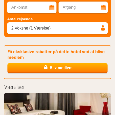
Ankomst
Afgang
Antal rejsende
2 Voksne (1 Værelse)
Få eksklusive rabatter på dette hotel ved at blive
medlem
Bliv medlem
Værelser