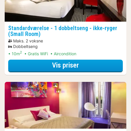
Standardværelse - 1 dobbeltseng - ikke-ryger
(Small Room)
Maks. 2 voksne
Dobbeltseng
2
10m
Gratis WiFi
Aircondition
for Bådture & sej
Vis priser