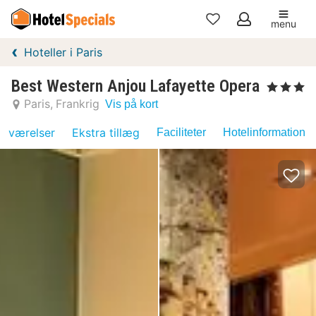
menu
Mine
Hoteller i Paris
favoritter
Best Western Anjou Lafayette Opera
, 3 Stjerner
Paris
Frankrig
Vis på kort
værelser
Ekstra tillæg
Faciliteter
Hotelinformation