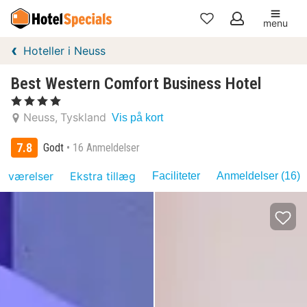
menu
Mine
Hoteller i Neuss
favoritter
Best Western Comfort Business Hotel
, 4 Stjerner
Neuss
Tyskland
Vis på kort
7.8
Godt
16 Anmeldelser
værelser
Ekstra tillæg
Faciliteter
Anmeldelser (16)