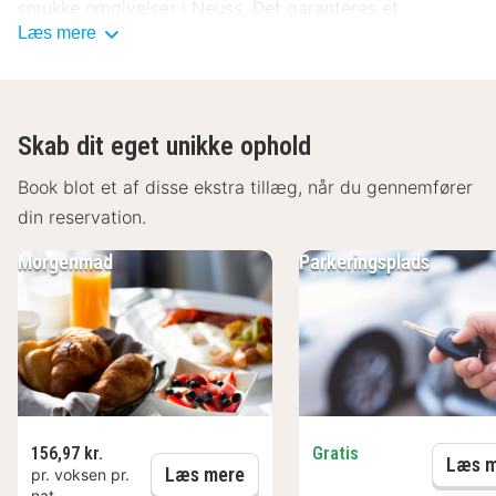
smukke omgivelser i Neuss. Det garanteres et
Læs mere
behageligt ophold på Best Western Comfort Business
Hotel.
Skab dit eget unikke ophold
Book blot et af disse ekstra tillæg, når du gennemfører
din reservation.
Morgenmad
Parkeringsplads
156,97 kr.
Gratis
Læs m
Morgenmad
Læs mere
pr. voksen pr.
nat