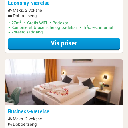
Economy-værelse
Maks. 2 voksne
Dobbeltseng
2
27m
Gratis WiFi
Badekar
Kombineret bruseniche og badekar
Trådløst internet
kørestolsadgang
for Economy-være
Vis priser
Business-værelse
Maks. 2 voksne
Dobbeltseng