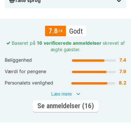
Talte sprog
7.8
Godt
/10
Baseret på
16 verificerede anmeldelser
skrevet af
ægte gæster.
Beliggenhed
7.4
Værdi for pengene
7.9
Personalets venlighed
8.2
Læs mere
Se anmeldelser (16)