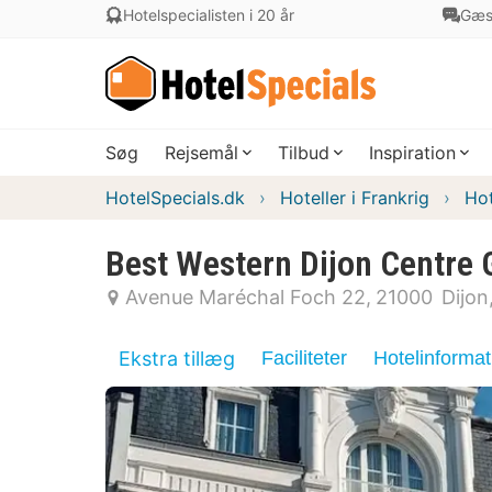
Hotelspecialisten i 20 år
Gæs
Søg
Rejsemål
Tilbud
Inspiration
HotelSpecials.dk
Hoteller i Frankrig
Hot
Best Western Dijon Centre 
Avenue Maréchal Foch 22
21000
Dijon
Ekstra tillæg
Faciliteter
Hotelinformat