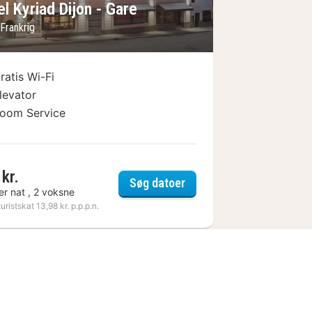
l Kyriad Dijon - Gare
 Frankrig
ratis Wi-Fi
levator
oom Service
kr.
 Le Jura Dijon
Hotel Kyriad Dijon - Gare
Søg datoer
er nat , 2 voksne
turistskat 13,98 kr. p.p.p.n.