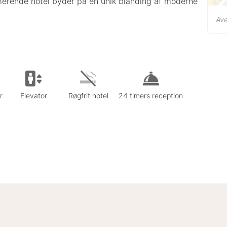
merende hotel byder på en unik blanding af moderne
Av
r
Elevator
Røgfrit hotel
24 timers reception