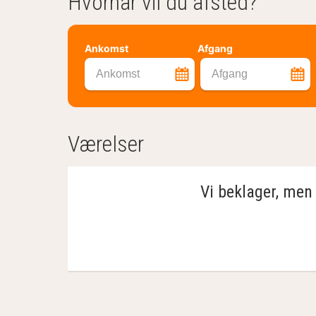
Hvornår vil du afsted?
Ankomst
Afgang
Ankomst
Afgang
Værelser
Vi beklager, men 