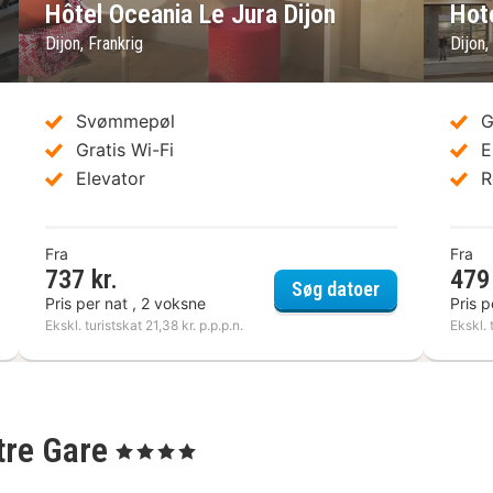
Hôtel Oceania Le Jura Dijon
Hote
Dijon, Frankrig
Dijon,
Svømmepøl
G
Gratis Wi-Fi
E
Elevator
R
Fra
Fra
737 kr.
479 
el Campanile Dijon Centre - Gare
Hôtel Oceania
Søg datoer
Pris per nat , 2 voksne
Pris p
Ekskl. turistskat 21,38 kr. p.p.p.n.
Ekskl. 
tre Gare
, 4 Stjerner