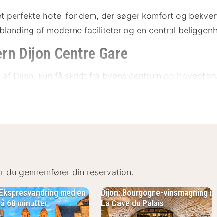
t perfekte hotel for dem, der søger komfort og bekvemm
landing af moderne faciliteter og en central beliggen
rn Dijon Centre Gare
tet af Dijon, kun få skridt fra byens centrum og hovedto
r og historiske bygninger. Området er kendt for sin 
nder busser og tog. Der er også gode parkeringsmuligh
er
når du gennemfører din reservation.
: Ekspresvandring med en
Dijon: Bourgogne-vinsmagning i
n Dijon Centre Gare
på 60 minutter
La Cave du Palais