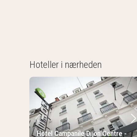
Hoteller i nærheden
Forrige billede
Næ
Hotel Campanile Dijon Centre -