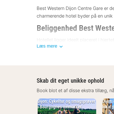
Best Western Dijon Centre Gare er de
charmerende hotel byder på en unik b
Beliggenhed Best Weste
Hotellet ligger ideelt placeret i hjer
Læs mere
kulturelle seværdigheder som musee
adgang til offentlig transport, heru
Dijon Katedral: 300 meter
Palais des Ducs: 500 meter
Museum for Fin Kunst: 600 met
Skab dit eget unikke ophold
Jardin Darcy: 700 meter
Book blot et af disse ekstra tillæg, 
La Moutarderie: 1.000 meter
Dijon: Cykeltur og smagsprøver
Dijon
Faciliteter Best Wester
i Bourgognes vinmarker
lokal 