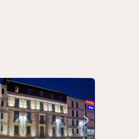
lede
rrige billede
Næste billede