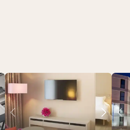
ste billede
Forrige billede
Næste bil
Fo