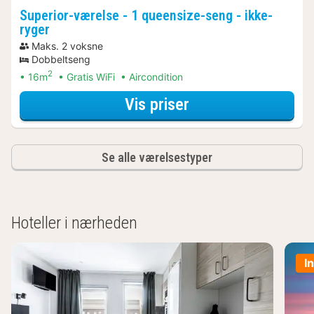
Superior-værelse - 1 queensize-seng - ikke-
ryger
Maks. 2 voksne
Dobbeltseng
2
16m
Gratis WiFi
Aircondition
for Aktive dagstu
Vis priser
Se alle værelsestyper
Hoteller i nærheden
I