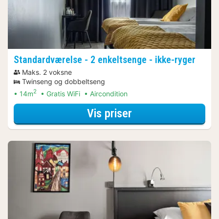
Standardværelse - 2 enkeltsenge - ikke-ryger
Maks. 2 voksne
Twinseng og dobbeltseng
2
14m
Gratis WiFi
Aircondition
for Aktive dagstu
Vis priser