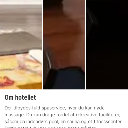
Om hotellet
Der tilbydes fuld spaservice, hvor du kan nyde
massage. Du kan drage fordel af rekreative faciliteter,
såsom en indendørs pool, en sauna og et fitnesscenter.