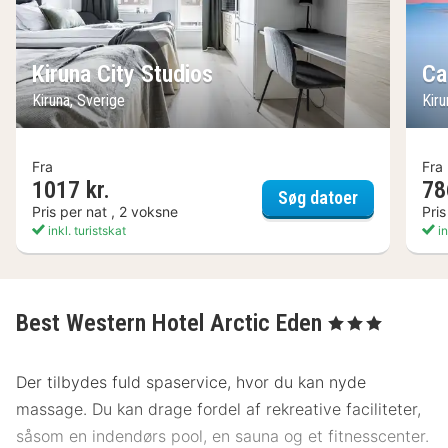
Kiruna City Studios
Ca
Kiruna, Sverige
Kiru
Fra
Fra
1017 kr.
78
Kiruna City 
Søg datoer
Pris per nat , 2 voksne
Pris
inkl. turistskat
in
Best Western Hotel Arctic Eden
, 3 Stjerner
Der tilbydes fuld spaservice, hvor du kan nyde
massage. Du kan drage fordel af rekreative faciliteter,
såsom en indendørs pool, en sauna og et fitnesscenter.