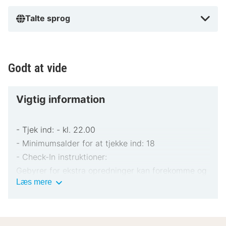
Talte sprog
Godt at vide
Vigtig information
- Tjek ind: - kl. 22.00
- Minimumsalder for at tjekke ind: 18
- Check-In instruktioner:
Gebyrer for ekstra opredninger kan forekomme og
Vigtig
Læs mere
varierer afhængigt af overnatningsstedets politik
information
Gyldigt billed-ID og kreditkort, debetkort eller
kontant depositum kan være påkrævet ved
indtjekning til dækning af påløbende udgifter