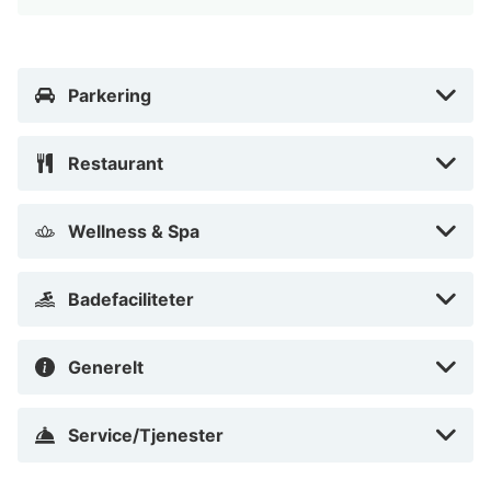
Med et ophold ved Best Western Hotel Arctic Eden har
du en central base i Kiruna, kun 3 minutters gang fra
Parkering
Samegården og 8 minutters gang fra Kiruna Folkets
Hus. Dette hotel med familievenlig profil ligger 0,9 km
fra Rådhuset og 1,3 km fra Luossabacken.
Restaurant
I nærheden af Samegården
Wellness & Spa
Badefaciliteter
Generelt
Service/Tjenester