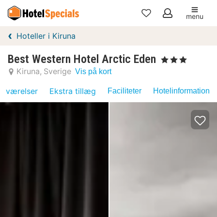
menu
Mine
Hoteller i Kiruna
favoritter
Best Western Hotel Arctic Eden
, 3 Stjerner
Kiruna
Sverige
Vis på kort
værelser
Ekstra tillæg
Faciliteter
Hotelinformation