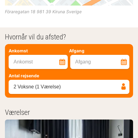
Föraregatan 18
981 39
Kiruna
Sverige
Hvornår vil du afsted?
Ankomst
Afgang
Ankomst
Afgang
Antal rejsende
2 Voksne (1 Værelse)
Værelser