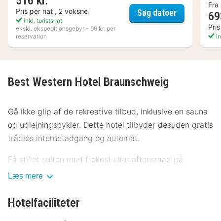
516 kr.
Fra
IntercityHo
Pris per nat , 2 voksne
Søg datoer
69
inkl. turistskat
Pris
ekskl. ekspeditionsgebyr - 99 kr. per
reservation
in
Best Western Hotel Braunschweig
Gå ikke glip af de rekreative tilbud, inklusive en sauna
og udlejningscykler. Dette hotel tilbyder desuden gratis
trådløs internetadgang og automat.
Få stillet sulten med frokost eller aftensmad på
Hotelrestaurant, en restaurant, som specialiserer sig i
Læs mere
internationale retter. Du kan også blive på værelset,
hvor der er mulighed for roomservice. Tag forbi
Hotelfaciliteter
baren/loungen, hvor du kan slukke tørsten med din