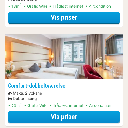
2
13m
Gratis WiFi
Trådløst internet
Aircondition
for Standard-dobb
Vis priser
Comfort-dobbeltværelse
Maks. 2 voksne
Dobbeltseng
2
20m
Gratis WiFi
Trådløst internet
Aircondition
for Comfort-dobbe
Vis priser