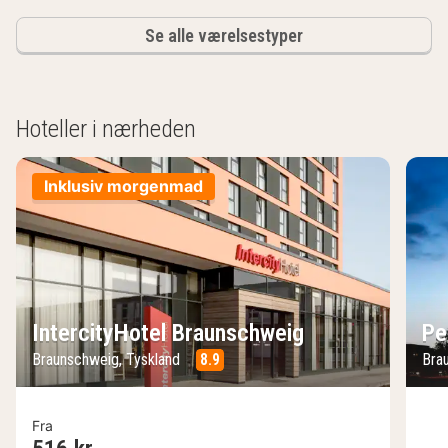
Se alle værelsestyper
Hoteller i nærheden
Inklusiv morgenmad
IntercityHotel Braunschweig
Pe
Braunschweig, Tyskland
8.9
Bra
Fra