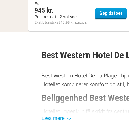
Fra
945 kr.
Hot
Søg datoer
Pris per nat , 2 voksne
Ekskl. turistskat 13,98 kr. p.p.p.n.
Best Western Hotel De 
Best Western Hotel De La Plage i hje
Hotellet kombinerer komfort og stil, h
Beliggenhed Best Weste
Hotellet ligger kun få skridt fra ce
Læs mere
eller tag en afslappet gåtur gennem 
parkeringsmuligheder for gæster med