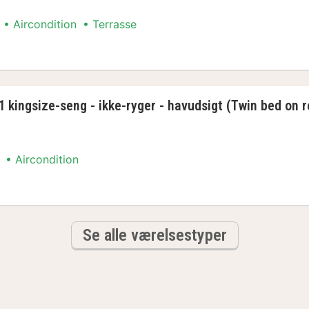
Aircondition
Terrasse
 dobbeltseng - terrasse - havudsigt
1 kingsize-seng - ikke-ryger - havudsigt (Twin bed on 
Aircondition
1 kingsize-seng - ikke-ryger - havudsigt (Twin 
Se alle værelsestyper