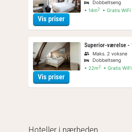
Dobbeltseng
2
14m
Gratis WiFi
for Comfort-værelse - 1
Vis priser
Superior-værelse - 
Maks. 2 voksne
Dobbeltseng
2
22m
Gratis WiFi
for Superior-værelse - 
Vis priser
Hoteller i nærheden