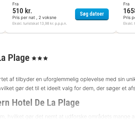
Fra
Fra
510 kr.
165
el Ker Juliette
B&B HOTEL Sa
Søg datoer
Pris per nat , 2 voksne
Pris p
Ekskl. turistskat 13,98 kr. p.p.p.n.
Ekskl. 
La Plage
, 3 Stjerner
rtet af tilbyder en uforglemmelig oplevelse med sin un
vilket gør det til et ideelt valg for dem, der søger et 
rn Hotel De La Plage
ntrum, hvilket gør det nemt at udforske områdets mange 
de charmerende gader. Offentlig transport som bus og t
 bil.