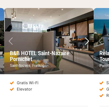
ste billede
Forrige billede
Næste bil
Fo
B&B HOTEL Saint-Nazaire
Rel
Pornichet
Tour
Saint-Nazaire, Frankrig
Pornic
Gratis Wi-Fi
S
Elevator
G
R