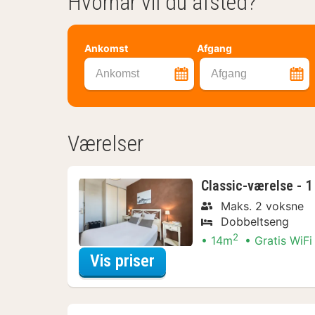
Hvornår vil du afsted?
Ankomst
Afgang
Ankomst
Afgang
Værelser
Classic-værelse - 1
Maks. 2 voksne
Dobbeltseng
2
14m
Gratis WiFi
for Classic-værelse - 1
Vis priser