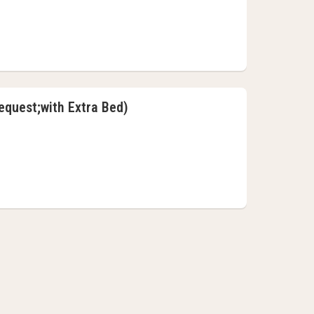
request;with Extra Bed)
bed on request;with Extra Bed)