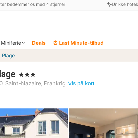
ter bedømmer os med 4 stjerner
Unikke hotel
Miniferie
Deals
⏰ Last Minute-tilbud
 Plage
lage
, 3 Stjerner
0
Saint-Nazaire
Frankrig
Vis på kort