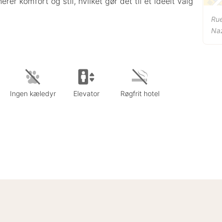
er komfort og stil, hvilket gør det til et ideelt valg
Ru
Na
Ingen kæledyr
Elevator
Røgfrit hotel