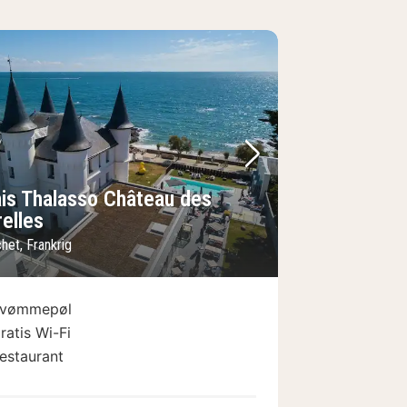
lede
rrige billede
Næste billede
ais Thalasso Château des
elles
het, Frankrig
vømmepøl
ratis Wi-Fi
estaurant