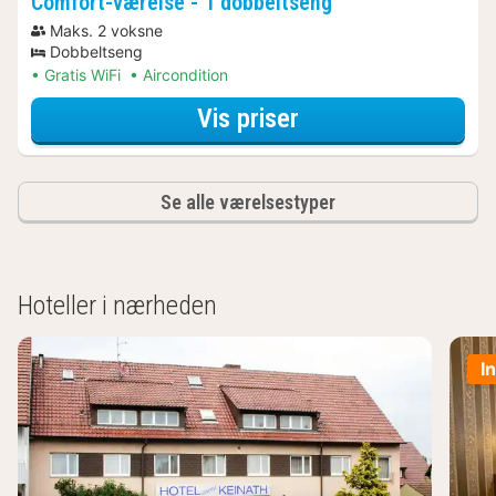
Comfort-værelse - 1 dobbeltseng
Maks. 2 voksne
Dobbeltseng
Gratis WiFi
Aircondition
for Comfort-værel
Vis priser
Se alle værelsestyper
Hoteller i nærheden
I