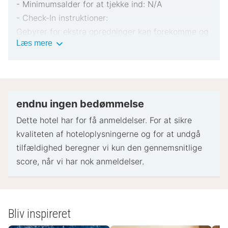
- Minimumsalder for at tjekke ind: N/A
- Check-In instruktioner:
Gebyrer for ekstra opredninger kan forekomme og
Vigtig
Læs mere
varierer afhængigt af overnatningsstedets politik
information
Gyldigt billed-ID og kreditkort, debetkort eller
kontant depositum kan være påkrævet ved
indtjekning til dækning af påløbende udgifter
Særlige ønsker afhænger af tilgængelighed ved
endnu ingen bedømmelse
indtjekning og kan medføre ekstra gebyrer.
Dette hotel har for få anmeldelser. For at sikre
Særlige ønsker kan ikke garanteres
kvaliteten af ​​hoteloplysningerne og for at undgå
Dette overnatningssted accepterer kreditkort,
tilfældighed beregner vi kun den gennemsnitlige
debitkort og kontanter
score, når vi har nok anmeldelser.
Betaling uden kontanter er tilgængelig
Overnatningsstedets sikkerhedsforanstaltninger
inkluderer brandslukker, røgalarm og
førstehjælpskasse
Bliv inspireret
Bemærk venligst, at kulturelle normer og