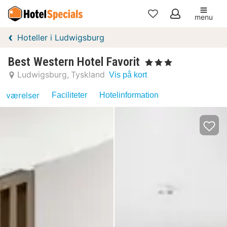
menu
Mine
Hoteller i Ludwigsburg
favoritter
Best Western Hotel Favorit
, 3 Stjerner
Ludwigsburg
Tyskland
Vis på kort
værelser
Faciliteter
Hotelinformation