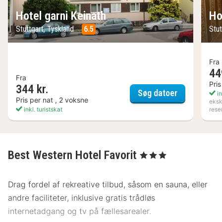
Hotel garni Keinath
Ho
Stuttgart, Tyskland
6.5
Stut
Fra
44
Fra
Pris
344 kr.
Hotel garni 
Søg datoer
in
Pris per nat , 2 voksne
eksk
inkl. turistskat
rese
Best Western Hotel Favorit
, 3 Stjerner
Drag fordel af rekreative tilbud, såsom en sauna, eller
andre faciliteter, inklusive gratis trådløs
internetadgang og tv på fællesarealer.