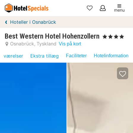
menu
Mine
Hoteller i Osnabrück
favoritter
Best Western Hotel Hohenzollern
, 4 Stjerner
Osnabrück
Tyskland
Vis på kort
værelser
Ekstra tillæg
Faciliteter
Hotelinformation