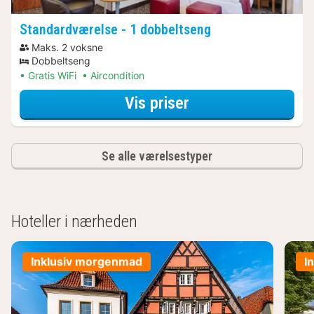
Standardværelse - 1 dobbeltseng
Maks. 2 voksne
Dobbeltseng
Gratis WiFi
Aircondition
for Standardværel
Vis priser
Se alle værelsestyper
Hoteller i nærheden
Inklusiv morgenmad
I