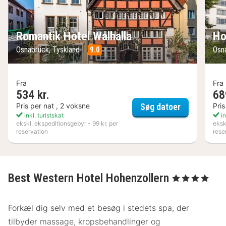
Romantik Hotel Walhalla
Ho
Osnabrück, Tyskland
9.0
Osn
Fra
Fra
534 kr.
68
Romantik Ho
Pris per nat , 2 voksne
Pris
Søg datoer
inkl. turistskat
in
ekskl. ekspeditionsgebyr - 99 kr. per
eksk
reservation
rese
Best Western Hotel Hohenzollern
, 4 Stjerner
Forkæl dig selv med et besøg i stedets spa, der
tilbyder massage, kropsbehandlinger og