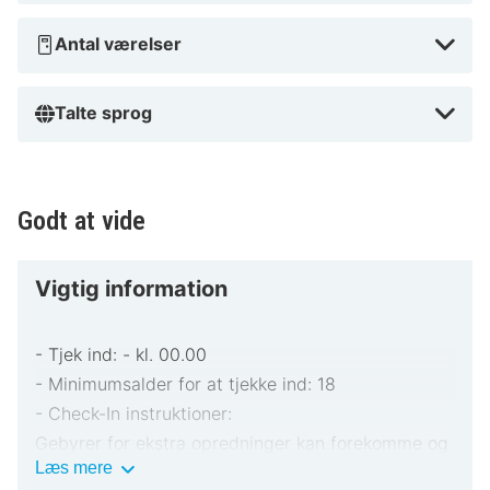
Antal værelser
Talte sprog
Godt at vide
Vigtig information
- Tjek ind: - kl. 00.00
- Minimumsalder for at tjekke ind: 18
- Check-In instruktioner:
Gebyrer for ekstra opredninger kan forekomme og
Vigtig
Læs mere
varierer afhængigt af overnatningsstedets politik
information