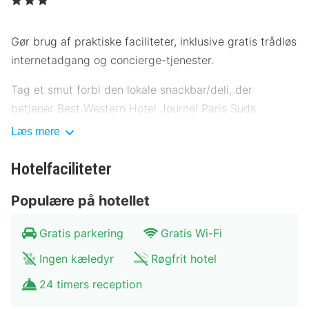
Gør brug af praktiske faciliteter, inklusive gratis trådløs
internetadgang og concierge-tjenester.
Tag et smut forbi den lokale snackbar/deli, der
betjener Best Western Hotel Journel Paris Suds
gæster. Tag forbi baren/loungen, hvor du kan slukke
Læs mere
tørsten med din yndlingsdrink. Morgenmad tilberedt
efter bestilling tilbydes mod gebyr dagligt fra kl. 06.30
Hotelfaciliteter
til kl. 10.00.
Populære på hotellet
Dette overnatningssted har modtaget sin officielle
stjernevurdering fra ATOUT France, det franske
Gratis parkering
Gratis Wi-Fi
agentur for turismeudvikling.
Ingen kæledyr
Røgfrit hotel
Gæsterne har blandt andet adgang til et
24 timers reception
forretningscenter, hurtig indtjekning og hurtig