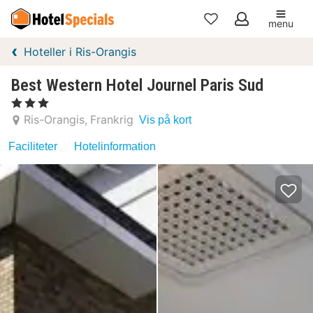
menu
Mine
Hoteller i Ris-Orangis
favoritter
Best Western Hotel Journel Paris Sud
, 3 Stjerner
Ris-Orangis
Frankrig
Vis på kort
Faciliteter
Hotelinformation