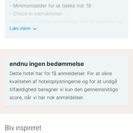
- Minimumsalder for at tjekke ind: 18
- Check-In instruktioner:
Gebyrer for ekstra opredninger kan forekomme og
Vigtig
Læs mere
varierer afhængigt af overnatningsstedets politik
information
Gyldigt billed-ID og kreditkort, debetkort eller
kontant depositum kan være påkrævet ved
indtjekning til dækning af påløbende udgifter
Særlige ønsker afhænger af tilgængelighed ved
endnu ingen bedømmelse
indtjekning og kan medføre ekstra gebyrer.
Dette hotel har for få anmeldelser. For at sikre
Særlige ønsker kan ikke garanteres
kvaliteten af ​​hoteloplysningerne og for at undgå
Dette overnatningssted accepterer kreditkort og
tilfældighed beregner vi kun den gennemsnitlige
kontanter
score, når vi har nok anmeldelser.
- Specielle instruktioner:
Personalet tager imod gæster ved ankomst.
- Tjek ud: 11:00
Bliv inspireret