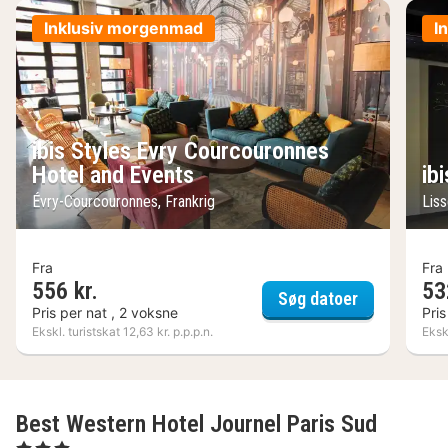
Inklusiv morgenmad
I
ibis Styles Evry Courcouronnes
Hotel and Events
ib
Évry-Courcouronnes, Frankrig
Liss
Fra
Fra
556 kr.
53
ibis Styles 
Søg datoer
Pris per nat , 2 voksne
Pris
Ekskl. turistskat 12,63 kr. p.p.p.n.
Ekskl
Best Western Hotel Journel Paris Sud
, 3 Stjerner