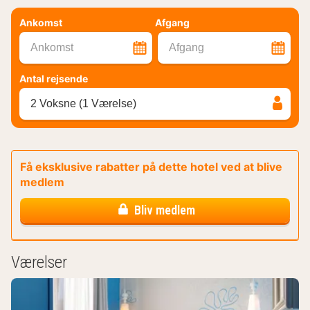
Ankomst
Afgang
Ankomst
Afgang
Antal rejsende
2 Voksne (1 Værelse)
Få eksklusive rabatter på dette hotel ved at blive
medlem
Bliv medlem
Værelser