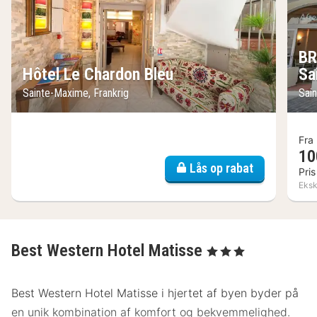
BR
Hôtel Le Chardon Bleu
Sa
Sainte-Maxime, Frankrig
Sai
Fra
10
Lås op rabat
Pris
Ekskl
Best Western Hotel Matisse
, 3 Stjerner
Best Western Hotel Matisse i hjertet af byen byder på
en unik kombination af komfort og bekvemmelighed.