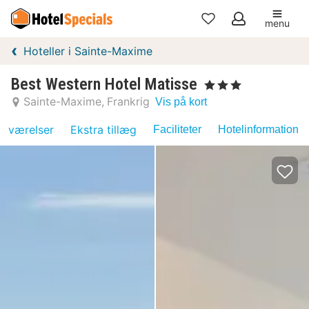
menu
Mine
Hoteller i Sainte-Maxime
favoritter
Best Western Hotel Matisse
, 3 Stjerner
Sainte-Maxime
Frankrig
Vis på kort
værelser
Ekstra tillæg
Faciliteter
Hotelinformation