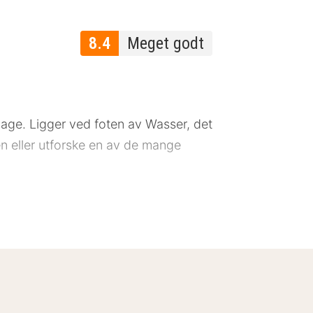
8.4
Meget godt
hage. Ligger ved foten av Wasser, det
n eller utforske en av de mange
 med eget bad, toalett og hårføner.
 rommene har balkong.
e produkter, fersk pølse, egg og
le retter. Hotellets gjester kan