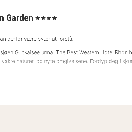
ön Garden
, 4 Stjerner
an derfor være svær at forstå.
innsjøen Guckaisee unna: The Best Western Hotel Rhon 
 vakre naturen og nyte omgivelsene. Fordyp deg i sjøe
Hage er utstyrt med en safe, en TV, eget bad utstyrt
familien. Disse rommene har to separate soverom. Alle
 frokostbuffé. Frokostbuffeen består av ulike regional
n av hotellets to restauranter hvor du kan bestille loka