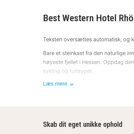
Best Western Hotel Rh
Teksten oversættes automatisk, og k
Bare et steinkast fra den naturlige 
høyeste fjellet i Hessen. Oppdag den
sykling og turløyper.
Læs mere
Rommene på Best Western Hotel Rhon 
Det er også en familie rom for hele 
Om morgenen kan du nyte en rikholdig
Skab dit eget unikke ophold
søtsaker. På kvelden kan du spise på e