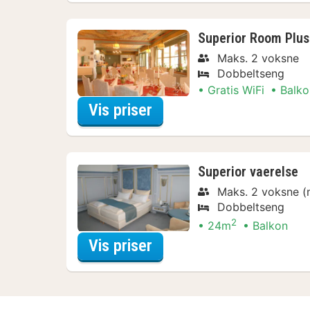
Superior Room Plus
Maks. 2 voksne
Dobbeltseng
Gratis WiFi
Balko
for Aftensmads Arrang
Vis priser
Superior vaerelse
Maks. 2 voksne (
Dobbeltseng
2
24m
Balkon
for VIP Upgrade Specia
Vis priser