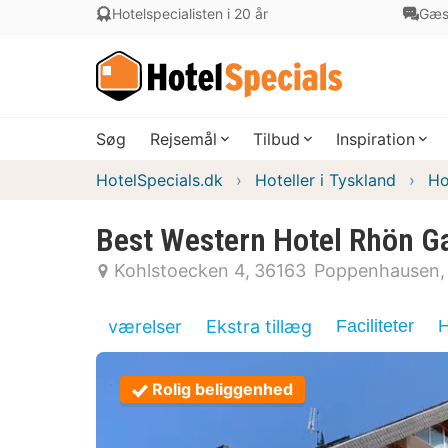
Hotelspecialisten i 20 år
Gæs
Søg
Rejsemål
Tilbud
Inspiration
HotelSpecials.dk
Hoteller i Tyskland
Ho
Best Western Hotel Rhön G
Kohlstoecken 4
36163
Poppenhausen
værelser
Ekstra tillæg
Faciliteter
H
Rolig beliggenhed