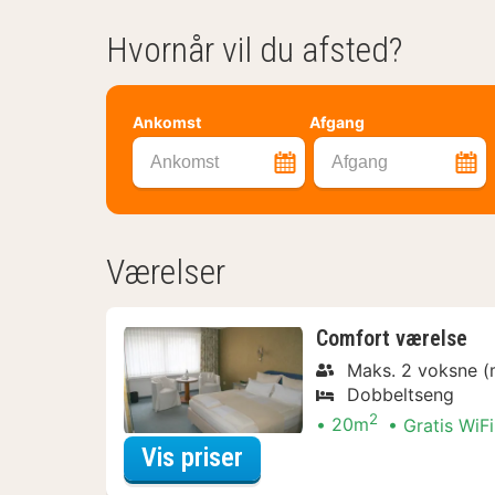
Hvornår vil du afsted?
Ankomst
Afgang
Ankomst
Afgang
Værelser
Comfort værelse
Maks. 2 voksne (
Dobbeltseng
2
20m
Gratis WiFi
for Comfort værelse
Vis priser