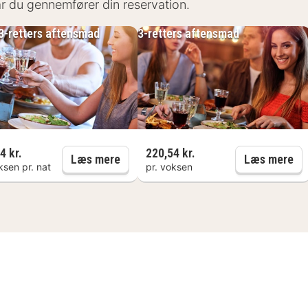
når du gennemfører din reservation.
 & bruke gratis. Hotellet har en finsk badstue og en K
sje.
 3-retters aftensmad
3-retters aftensmad
on Garden er ideelt for en aktiv fritid. Det er et godt 
sykling, ridning og kanopadling. Om sommeren kan du b
4 kr.
220,54 kr.
d
Daglig 3-retters aftensmad
3-
Læs mere
Læs mere
ksen pr. nat
pr. voksen