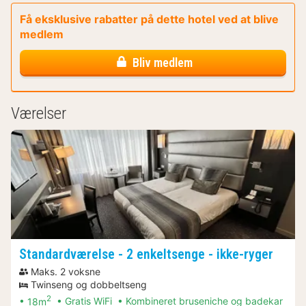
Få eksklusive rabatter på dette hotel ved at blive
medlem
Bliv medlem
Værelser
Standardværelse - 2 enkeltsenge - ikke-ryger
Maks. 2 voksne
Twinseng og dobbeltseng
2
18m
Gratis WiFi
Kombineret bruseniche og badekar