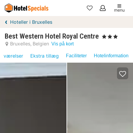
menu
Mine
Hoteller i Bruxelles
favoritter
Best Western Hotel Royal Centre
, 3 Stjerner
Bruxelles
Belgien
Vis på kort
værelser
Ekstra tillæg
Faciliteter
Hotelinformation