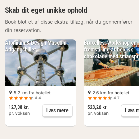
Centre
Skab dit eget unikke ophold
Hotellet ligger i hjertet af byen, kun en kort gåtur fra
den livlige hovedplads og de vigtigste kulturelle
Book blot et af disse ekstra tillæg, når du gennemfører
seværdigheder. Besøgende vil nyde den nemme
din reservation.
adgang til områdets museer og historiske attraktioner.
Atomium & Design Museum:
Bruxelles: Workshop om
Offentlig transport, herunder busser og tog, er let
Adgangsbillet
fremstilling af belgisk
tilgængelig, hvilket gør det nemt at udforske byen.
chokolade med smagspr
Parkering er også tilgængelig for gæster, der
ankommer i bil.
Grand Place: 500 meter
Magritte Museum: 700 meter
5.2 km fra hotellet
2.6 km fra hotellet
Det Kongelige Palads: 800 meter
4.4
4.7
Belgisk Tegneseriemuseum: 900 meter
127,08 kr.
523,26 kr.
Atomium & Design Museum: Adg
Læs mere
Læs m
Atomium: 5 km
pr. voksen
pr. voksen
Faciliteter Best Western Hotel Royal
Centre