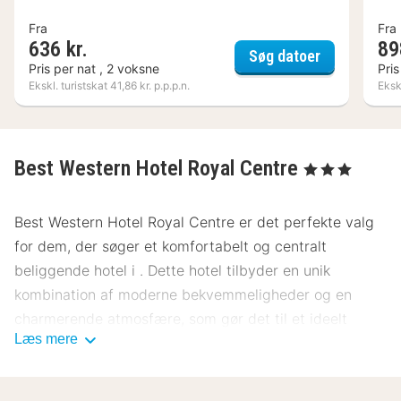
Fra
Fra
636 kr.
89
Hotel Villa 
Søg datoer
Pris per nat , 2 voksne
Pris
Ekskl. turistskat 41,86 kr. p.p.p.n.
Ekskl
Best Western Hotel Royal Centre
, 3 Stjerner
Best Western Hotel Royal Centre er det perfekte valg
for dem, der søger et komfortabelt og centralt
beliggende hotel i . Dette hotel tilbyder en unik
kombination af moderne bekvemmeligheder og en
charmerende atmosfære, som gør det til et ideelt
Læs mere
opholdssted for både forretningsrejsende og turister.
Beliggenhed Best Western Hotel Royal