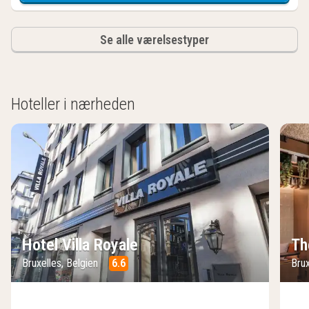
Se alle værelsestyper
Hoteller i nærheden
Hotel Villa Royale
Th
Bruxelles, Belgien
6.6
Brux