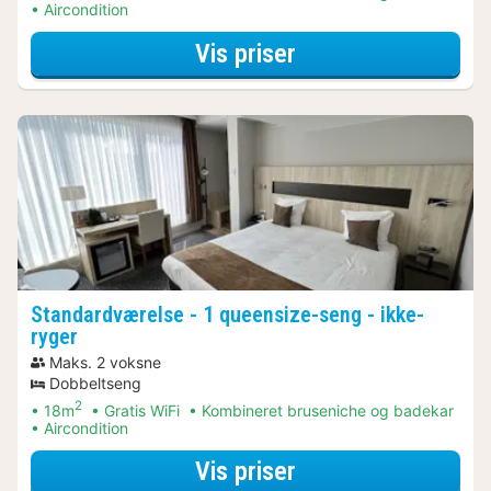
Aircondition
for Aktive dagstu
Vis priser
Standardværelse - 1 queensize-seng - ikke-
ryger
Maks. 2 voksne
Dobbeltseng
2
18m
Gratis WiFi
Kombineret bruseniche og badekar
Aircondition
for Aktive dagstu
Vis priser