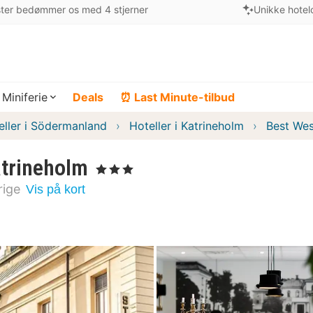
ter bedømmer os med 4 stjerner
Unikke hotel
Miniferie
Deals
⏰ Last Minute-tilbud
eller i Södermanland
Hoteller i Katrineholm
Best Wes
atrineholm
, 3 Stjerner
rige
Vis på kort