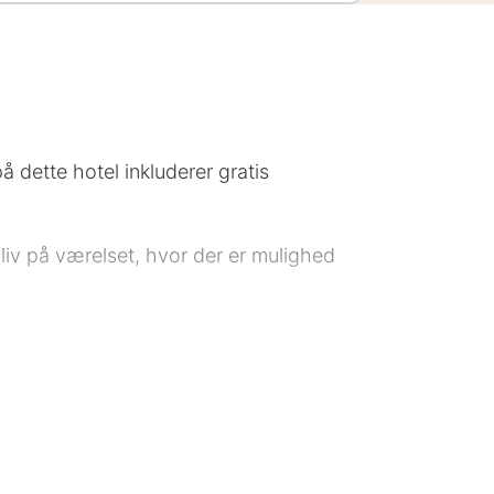
på dette hotel inkluderer gratis
bliv på værelset, hvor der er mulighed
 den 18. januar: Spisested Følgende
e faciliteter er lukket søndag:
tte overnatningssted er blevet