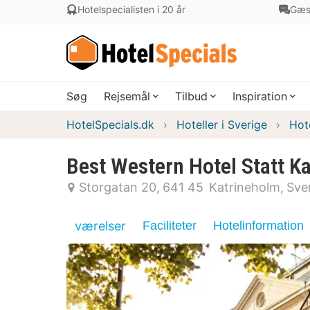
Hotelspecialisten i 20 år
Gæs
Søg
Rejsemål
Tilbud
Inspiration
HotelSpecials.dk
Hoteller i Sverige
Hot
Best Western Hotel Statt K
Storgatan 20
641 45
Katrineholm
Sve
værelser
Faciliteter
Hotelinformation