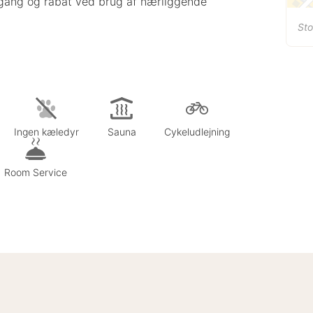
adgang og rabat ved brug af nærliggende
Sto
Ingen kæledyr
Sauna
Cykeludlejning
Room Service