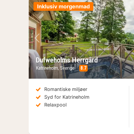
Inklusiv morgenmad
Forrige billede
Dufweholms Herrgård
Katrineholm, Sverige
8.7
Romantiske miljøer
Syd for Katrineholm
Relaxpool