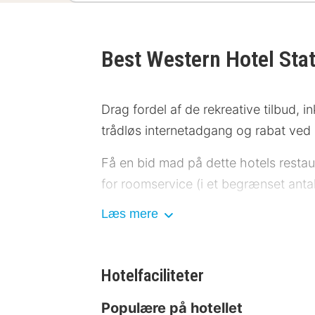
Best Western Hotel Sta
Drag fordel af de rekreative tilbud, i
trådløs internetadgang og rabat ved b
Få en bid mad på dette hotels restaur
for roomservice (i et begrænset anta
Læs mere
Følgende faciliteter lukkes på sæsonb
faciliteter er lukket juleaften, juled
Restaurant
Hotelfaciliteter
Hotelstars Union tildeler en officiel
Populære på hotellet
bedømt til 3 stars og vises på denne 