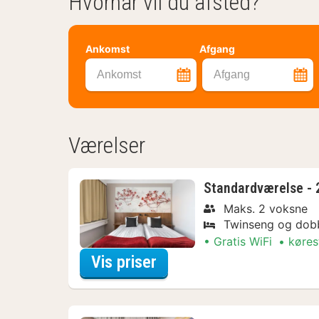
Hvornår vil du afsted?
Ankomst
Afgang
Ankomst
Afgang
Værelser
Standardværelse - 2
Maks. 2 voksne
Twinseng og dob
Gratis WiFi
køres
for Standardværelse - 2
Vis priser