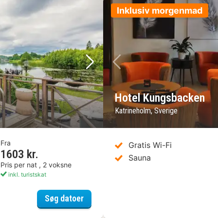
Inklusiv morgenmad
Næste billede
Forrige billede
Hotel Kungsbacken
Katrineholm, Sverige
Fra
Gratis Wi-Fi
1603 kr.
Sauna
Pris per nat , 2 voksne
inkl. turistskat
Dufweholms Herrgård
Søg datoer