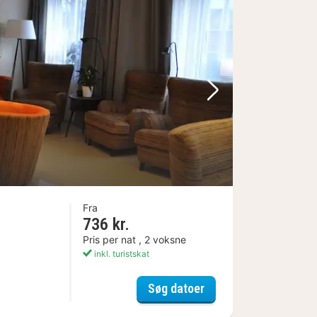
Næste billede
Fra
736 kr.
Pris per nat , 2 voksne
inkl. turistskat
Hotel Kungsbacken
Søg datoer