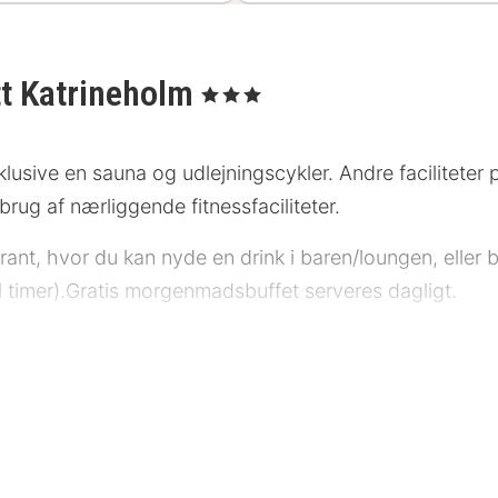
tt Katrineholm
, 3 Stjerner
nklusive en sauna og udlejningscykler. Andre faciliteter 
rug af nærliggende fitnessfaciliteter.
ant, hvor du kan nyde en drink i baren/loungen, eller 
l timer).Gratis morgenmadsbuffet serveres dagligt.
asis hvert år. De vil være lukkede fra den 1. januar til
ag, nytårsaften og nytårsdag: SpisestedReception Følgend
 stjernebedømmelse for overnatningssteder i Sverige. De
side som 3 stjerner.