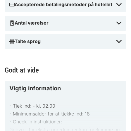
Accepterede betalingsmetoder på hotellet
videnskaber og 5 minutters kørsel fra Städtisches
Museum Zwickau. Dette hotel ligger 23,5 km fra
Sachsenring og 4,2 km fra Rodelbahn Zwickau.
Antal værelser
Tæt på Rodelbahn Zwickau
Talte sprog
Godt at vide
Vigtig information
- Tjek ind: - kl. 02.00
- Minimumsalder for at tjekke ind: 18
- Check-In instruktioner:
Gebyrer for ekstra opredninger kan forekomme og