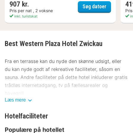
907 kr.
41
First Inn Zw
Søg datoer
Pris per nat , 2 voksne
Pris
inkl. turistskat
in
Best Western Plaza Hotel Zwickau
Fra en terrasse kan du nyde den skønne udsigt, eller
du kan nyde godt af rekreative faciliteter, såsom en
sauna. Andre faciliteter på dette hotel inkluderer gratis
trådløs internetadgang, tv på fællesarealer og
havegrill.
Læs mere
Få stillet sulten med aftensmad på Restaurant Estia, en
restaurant, som specialiserer sig i middelhavsretter,
Hotelfaciliteter
eller bliv på værelset, og nyd godt af roomservice (i et
Populære på hotellet
begrænset antal timer). Tag forbi baren/loungen, hvor