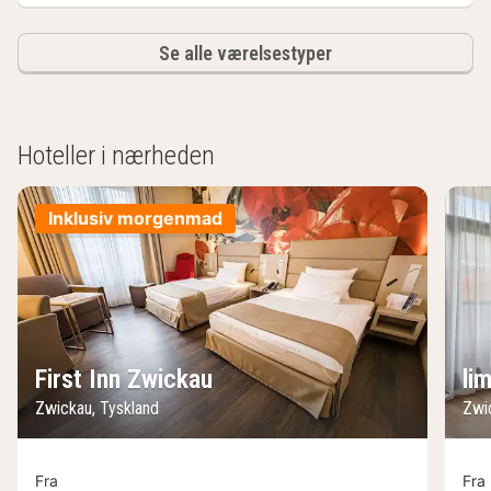
Se alle værelsestyper
Hoteller i nærheden
Inklusiv morgenmad
First Inn Zwickau
li
Zwickau, Tyskland
Zwi
Fra
Fra