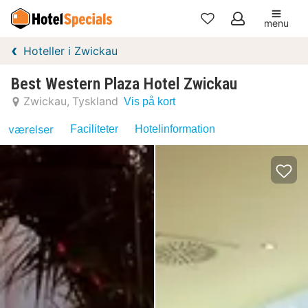
menu
Mine
Hoteller i Zwickau
favoritter
Best Western Plaza Hotel Zwickau
Zwickau
Tyskland
Vis på kort
værelser
Faciliteter
Hotelinformation