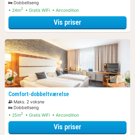
Dobbeltseng
2
24m
Gratis WiFi
Aircondition
for Standard-dobb
Vis priser
Comfort-dobbeltværelse
Maks. 2 voksne
Dobbeltseng
2
25m
Gratis WiFi
Aircondition
for Comfort-dobbe
Vis priser