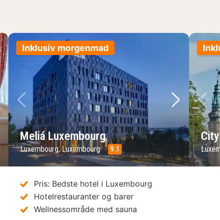
Inklusiv morgenmad
Ink
ste billede
Forrige billede
Næste bil
Fo
Meliá Luxembourg
City
Luxembourg, Luxembourg
9.1
Luxem
Pris: Bedste hotel i Luxembourg
Hotelrestauranter og barer
Wellnessområde med sauna