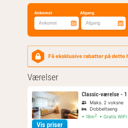
Ankomst
Afgang
Ankomst
Afgang
Få eksklusive rabatter på dette
Værelser
Classic-værelse - 1
Maks. 2 voksne
Dobbeltseng
2
18m
Gratis WiFi
for Aktive dagstur-Arr
Vis priser