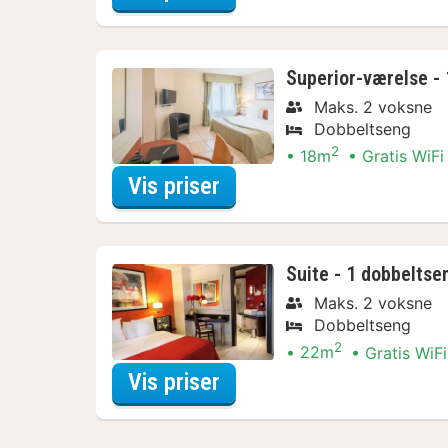
Superior-værelse -
Maks. 2 voksne
Dobbeltseng
2
18m
Gratis WiFi
for Aktive dagstur-Arr
Vis priser
Suite - 1 dobbeltse
Maks. 2 voksne
Dobbeltseng
2
22m
Gratis WiFi
for Aktive dagstur-Arr
Vis priser