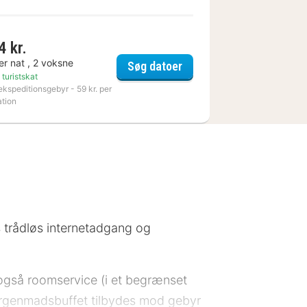
4 kr.
er nat , 2 voksne
ourg
City Hotel
Søg datoer
 turistskat
ekspeditionsgebyr - 59 kr. per
ation
tis trådløs internetadgang og
r også roomservice (i et begrænset
Morgenmadsbuffet tilbydes mod gebyr