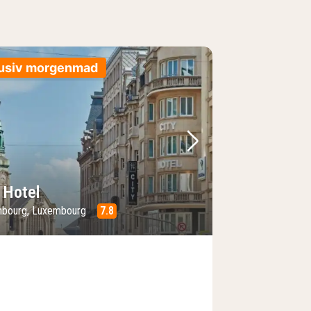
lusiv morgenmad
lede
rrige billede
Næste billede
 Hotel
bourg, Luxembourg
7.8