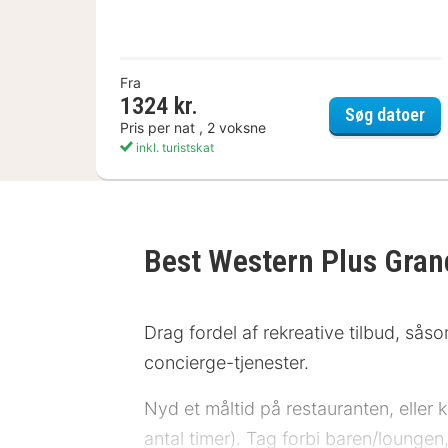
Fra
1324 kr.
Gra
Søg datoer
Pris per nat , 2 voksne
inkl. turistskat
Best Western Plus Gran
Drag fordel af rekreative tilbud, såsom
concierge-tjenester.
Nyd et måltid på restauranten, eller
antal timer). Tag forbi baren/lounge