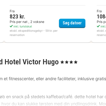
Fra
Fra
823 kr.
108
Pris per nat , 2 voksne
Pris p
Meliá Luxemb
Søg datoer
nd Hotel Cravat
inkl. turistskat
inkl.
ekskl. ekspeditionsgebyr - 59 kr. per
ekskl. 
reservation
reserv
d Hotel Victor Hugo
, 4 Stjerner
 et fitnesscenter, eller andre faciliteter, inklusive gra
 køb en snack på stedets kaffebar/café. dette hotel ha
n, hvor du kan slukke tørsten med din yndlingsdrink. 