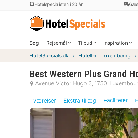
Hotelspecialisten i 20 år
Gæs
Søg
Rejsemål
Tilbud
Inspiration
HotelSpecials.dk
Hoteller i Luxembourg
Best Western Plus Grand Ho
Avenue Victor Hugo 3
1750
Luxembou
værelser
Ekstra tillæg
Faciliteter
H