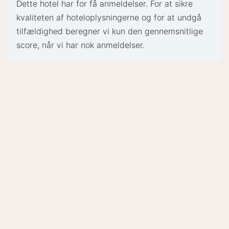
Dette hotel har for få anmeldelser. For at sikre
Særlige ønsker kan ikke garanteres
kvaliteten af ​​hoteloplysningerne og for at undgå
Dette overnatningssted accepterer kreditkort og
tilfældighed beregner vi kun den gennemsnitlige
kontanter
score, når vi har nok anmeldelser.
Overnatningsstedets sikkerhedsforanstaltninger
inkluderer brandslukker, røgalarm og
førstehjælpskasse
Dette overnatningssted har bekræftet, at det
Bliv inspireret
følger retningslinjerne for rengøring og
desinfektion i henhold til We Care Clean (Best
Western)
- Specielle instruktioner:
Romantisk
Dette overnatningssted tilbyder transport fra
Spa-ophold
overnatning
L
togstationen. Gæster skal kontakte
overnatningsstedet med ankomstoplysninger inden
afrejse via kontaktoplysningerne på