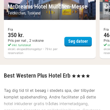
McDreams Hotel München-Messe
ib
Feldkirchen, Tyskland
Fel
Fra
Fra
350 kr.
46
McDreams H
Pris per nat , 2 voksne
Pris
Søg datoer
inkl. turistskat
in
ekskl. ekspeditionsgebyr - 79 kr. per
eksk
reservation
rese
Best Western Plus Hotel Erb
, 4 Stjerner
Tag dig tid til et besøg i stedets spa, der tilbyder
komplet spabehandling. Andre faciliteter på dette
hotel inkluderer gratis trådløs internetadgang,