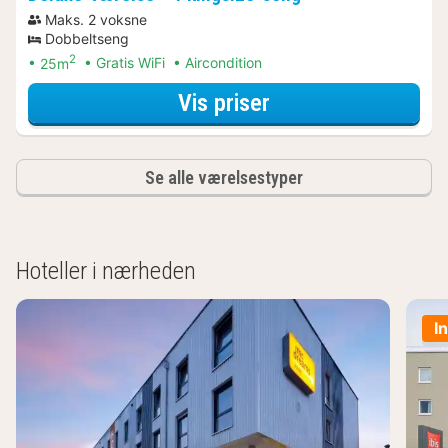
Maks. 2 voksne
Dobbeltseng
2
25m
Gratis WiFi
Aircondition
for Deluxe-værelse
Vis priser
Se alle værelsestyper
Hoteller i nærheden
I