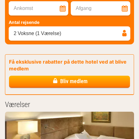
Ankomst
Afgang
Antal rejsende
2 Voksne (1 Værelse)
Få eksklusive rabatter på dette hotel ved at blive
medlem
Bliv medlem
Værelser