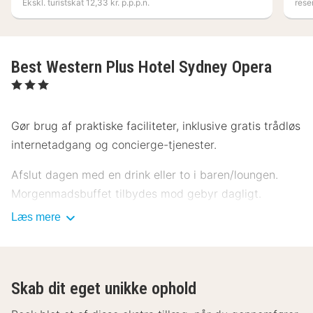
Ekskl. turistskat 12,33 kr. p.p.p.n.
rese
Best Western Plus Hotel Sydney Opera
, 3 Stjerner
Gør brug af praktiske faciliteter, inklusive gratis trådløs
internetadgang og concierge-tjenester.
Afslut dagen med en drink eller to i baren/loungen.
Morgenmadsbuffet tilbydes mod gebyr dagligt.
Læs mere
Dette overnatningssted har modtaget sin officielle
stjernevurdering fra ATOUT France, det franske
agentur for turismeudvikling.
Skab dit eget unikke ophold
Gæsterne har blandt andet adgang til en døgnåben
reception, en flersproget medarbejderstab og