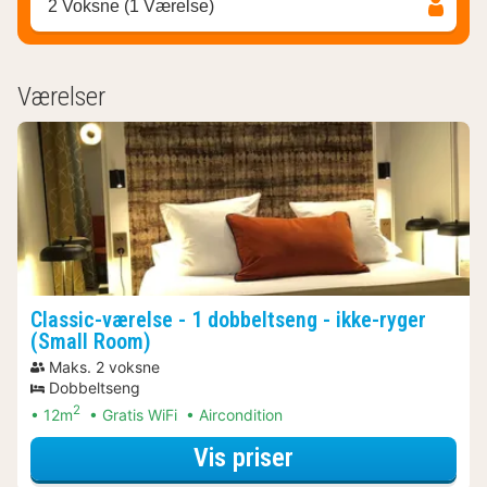
2 Voksne (1 Værelse)
Værelser
Classic-værelse - 1 dobbeltseng - ikke-ryger
(Small Room)
Maks. 2 voksne
Dobbeltseng
2
12m
Gratis WiFi
Aircondition
for Bådture & sej
Vis priser