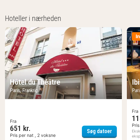
Hoteller i nærheden
I
Hôtel du Théâtre
Ib
Paris, Frankrig
Pari
Fra
11
Fra
Pris
651 kr.
Hôtel du Th
Søg datoer
Ekskl
Pris per nat , 2 voksne
eksp