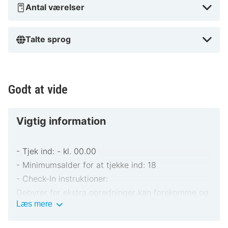
Antal værelser
Talte sprog
Godt at vide
Vigtig information
- Tjek ind: - kl. 00.00
- Minimumsalder for at tjekke ind: 18
- Check-In instruktioner:
Gebyrer for ekstra opredninger kan forekomme og
Vigtig
Læs mere
varierer afhængigt af overnatningsstedets politik
information
Gyldigt billed-ID og kreditkort, debetkort eller