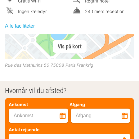
Gratis Wi-Fi
Røgfrit hotel
Ingen kæledyr
24 timers reception
Alle faciliteter
Vis på kort
Rue des Mathurins 50
75008
Paris
Frankrig
Hvornår vil du afsted?
Ankomst
Afgang
Ankomst
Afgang
Antal rejsende