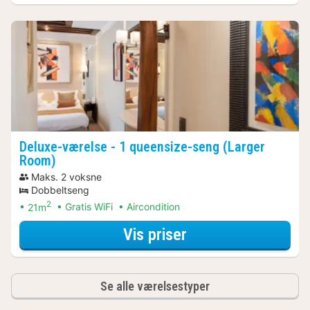
Deluxe-værelse - 1 queensize-seng (Larger
Room)
Maks. 2 voksne
Dobbeltseng
2
21m
Gratis WiFi
Aircondition
for Bådture & sej
Vis priser
Se alle værelsestyper