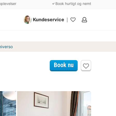
oplevelser
Book hurtigt og nemt
Kundeservice
Mine
favoritter
niverso
Book nu