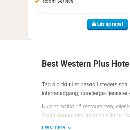
Room Service
Lås op rabat
Best Western Plus Hote
Tag dig tid til et besøg i stedets sp
internetadgang, concierge-tjenester 
Nyd et måltid på restauranten, eller
Afslut dagen med en drink eller to i 
Læs mere
Dette overnatningssted har fået sin of