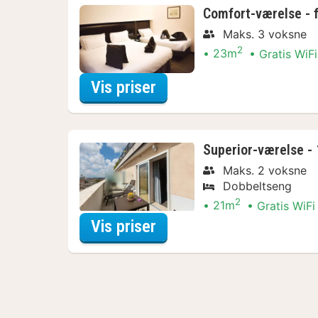
Comfort-værelse - 
Maks. 3 voksne
2
23m
Gratis WiFi
for Nyd lokalt Arrange
Vis priser
Superior-værelse - 
Maks. 2 voksne
Dobbeltseng
2
21m
Gratis WiFi
for Nyd lokalt Arrange
Vis priser