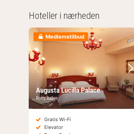
Hoteller i nærheden
Medlemstilbud
Forrige billede
Næ
Augusta Lucilla Palace
Rom, Italien
Gratis Wi-Fi
Elevator