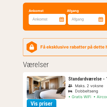
Ankomst
Afgang
Ankomst
Afgang
Få eksklusive rabatter på dette
Værelser
Standardværelse - 
Maks. 2 voksne
Dobbeltseng
Gratis WiFi
Airco
for Nyd lokalt Arrange
Vis priser