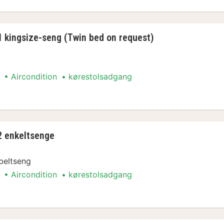
1 kingsize-seng (Twin bed on request)
Aircondition
kørestolsadgang
ment
2 enkeltsenge
beltseng
Aircondition
kørestolsadgang
ment