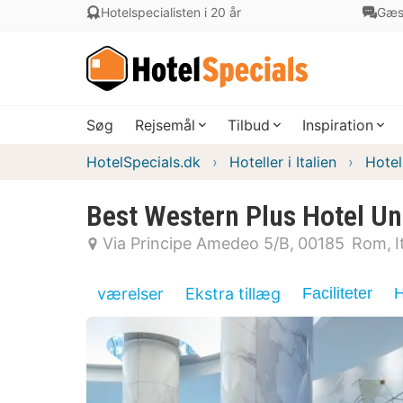
Hotelspecialisten i 20 år
Gæs
Søg
Rejsemål
Tilbud
Inspiration
HotelSpecials.dk
Hoteller i Italien
Hotel
Best Western Plus Hotel Un
Via Principe Amedeo 5/B
00185
Rom
I
værelser
Ekstra tillæg
Faciliteter
H