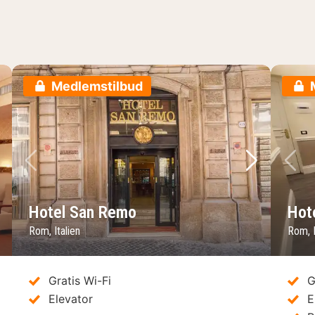
Medlemstilbud
ste billede
Forrige billede
Næste bil
Fo
Hotel San Remo
Hote
Rom, Italien
Rom, I
Gratis Wi-Fi
G
Elevator
E