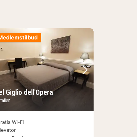
Medlemstilbud
lede
rrige billede
Næste billede
l Giglio dell'Opera
talien
ratis Wi-Fi
levator