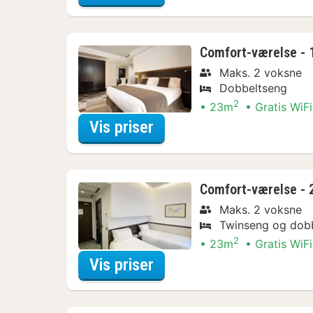
Comfort-værelse - 
Maks. 2 voksne
Dobbeltseng
2
23m
Gratis WiFi
for Nyd lokalt Arrange
Vis priser
Comfort-værelse - 
Maks. 2 voksne
Twinseng og dob
2
23m
Gratis WiFi
for Nyd lokalt Arrange
Vis priser