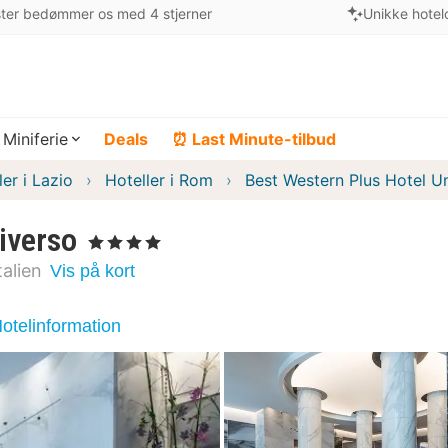
ter bedømmer os med 4 stjerner
Unikke hotel
Miniferie
Deals
⏰ Last Minute-tilbud
ler i Lazio
Hoteller i Rom
Best Western Plus Hotel U
iverso
, 4 Stjerner
talien
Vis på kort
otelinformation