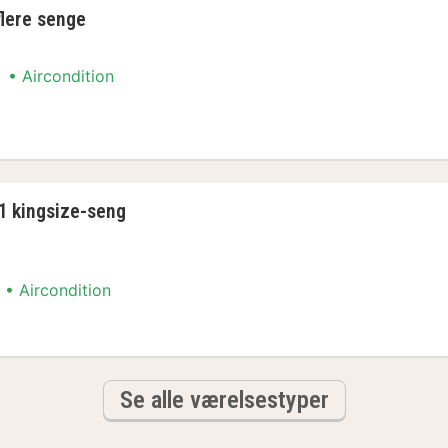
flere senge
Aircondition
ment
1 kingsize-seng
Aircondition
ment
Se alle værelsestyper