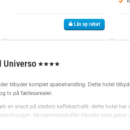
R
Lås op rabat
l Universo
, 4 Stjerner
a, der tilbyder komplet spabehandling. Dette hotel tilby
og tv på fællesarealer.
 køb en snack på stedets kaffebar/café. dette hotel ha
baren/loungen. Morgenmadsbuffet tilbydes mod gebyr dagli
ficielle stjernebedømmelse fra the local rating authorit