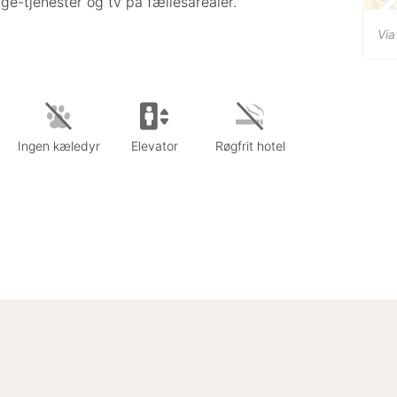
ge-tjenester og tv på fællesarealer.
Via
Ingen kæledyr
Elevator
Røgfrit hotel