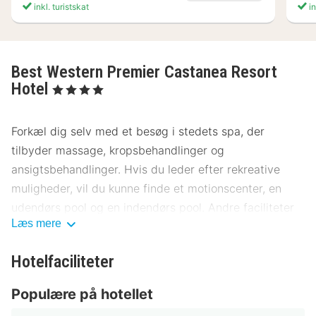
inkl. turistskat
in
Best Western Premier Castanea Resort
Hotel
, 4 Stjerner
Forkæl dig selv med et besøg i stedets spa, der
tilbyder massage, kropsbehandlinger og
ansigtsbehandlinger. Hvis du leder efter rekreative
muligheder, vil du kunne finde et motionscenter, en
udendørs pool og en indendørs pool. Andre faciliteter
Læs mere
på dette hotel inkluderer gratis trådløs internetadgang,
concierge-tjenester og gavebutik/aviskiosk.
Hotelfaciliteter
Spis dig mæt i internationale retter på Castanea, som
Populære på hotellet
er en af dette hotels 2 restauranter, eller bliv på
værelset, og nyd godt af roomservice (i et begrænset