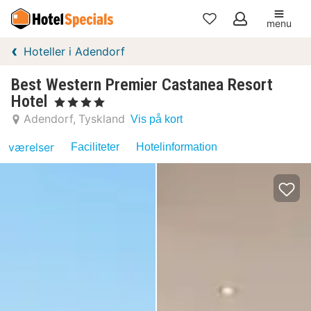
menu
Mine
Hoteller i Adendorf
favoritter
Best Western Premier Castanea Resort
Hotel
, 4 Stjerner
Adendorf
Tyskland
Vis på kort
værelser
Faciliteter
Hotelinformation