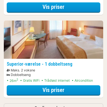
for Standardværel
Vis priser
Superior-værelse - 1 dobbeltseng
Maks. 2 voksne
Dobbeltseng
2
26m
Gratis WiFi
Trådløst internet
Aircondition
for Superior-værel
Vis priser