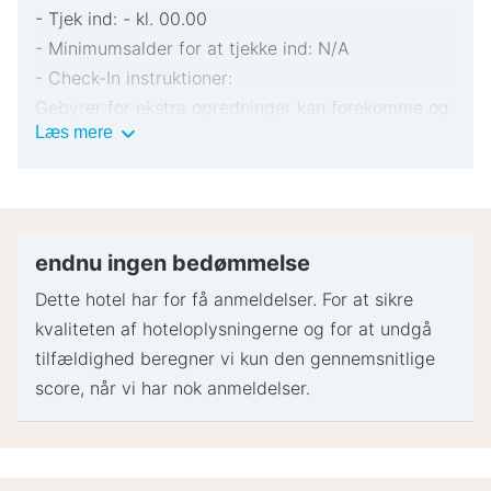
- Tjek ind: - kl. 00.00
- Minimumsalder for at tjekke ind: N/A
- Check-In instruktioner:
Gebyrer for ekstra opredninger kan forekomme og
Vigtig
Læs mere
varierer afhængigt af overnatningsstedets politik
information
Gyldigt billed-ID og kreditkort, debetkort eller
kontant depositum kan være påkrævet ved
indtjekning til dækning af påløbende udgifter
Særlige ønsker afhænger af tilgængelighed ved
endnu ingen bedømmelse
indtjekning og kan medføre ekstra gebyrer.
Dette hotel har for få anmeldelser. For at sikre
Særlige ønsker kan ikke garanteres
kvaliteten af ​​hoteloplysningerne og for at undgå
Dette overnatningssted accepterer kreditkort,
tilfældighed beregner vi kun den gennemsnitlige
debetkort og kontanter
score, når vi har nok anmeldelser.
Betaling uden kontanter er tilgængelig
Overnatningsstedets sikkerhedsforanstaltninger
inkluderer brandslukker, sikkerhedsalarm og