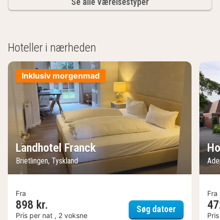
Se alle værelsestyper
Hoteller i nærheden
Inklusiv morgenmad
Landhotel Franck
Ho
Brietlingen, Tyskland
Ade
Fra
Fra
898 kr.
47
Landhotel F
Søg datoer
Pris per nat , 2 voksne
Pris