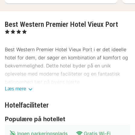
Best Western Premier Hotel Vieux Port
, 4 Stjerner
Best Western Premier Hotel Vieux Port i er det ideelle
hotel for dem, der søger en kombination af komfort og
bekvemmelighed. Dette hotel byder på en unik
oplevelse med moderne faciliteter og en fantastisk
beliggenhed tæt på byens hjerte.
Læs mere
Beliggenhed Best Western Premier Hotel
Vieux Port
Hotelfaciliteter
Hotellet ligger i en charmerende del af , kun få skridt
Populære på hotellet
fra centrum. Gæsterne kan nemt udforske lokale
attraktioner som det nærliggende museum, som ligger
Ingen parkeringsplads
Gratis Wi-Fi