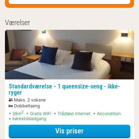
Værelser
Standardværelse - 1 queensize-seng - ikke-
ryger
Maks. 2 voksne
Dobbeltseng
2
28m
Gratis WiFi
Trådløst internet
Aircondition
kørestolsadgang
for Standardværels
Vis priser