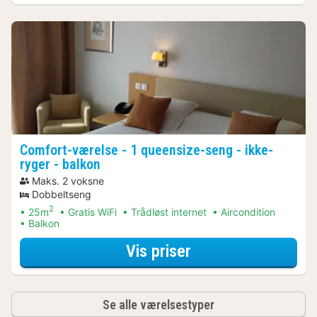
Comfort-værelse - 1 queensize-seng - ikke-
ryger - balkon
Maks. 2 voksne
Dobbeltseng
2
25m
Gratis WiFi
Trådløst internet
Aircondition
Balkon
for Comfort-værels
Vis priser
Se alle værelsestyper