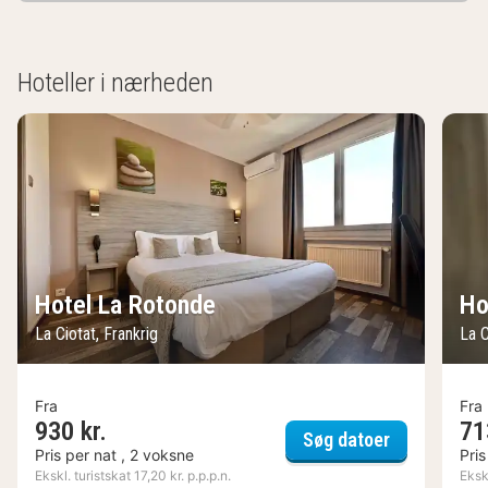
Hoteller i nærheden
Hotel La Rotonde
Ho
La Ciotat, Frankrig
La C
Fra
Fra
930 kr.
71
Hotel La Ro
Søg datoer
Pris per nat , 2 voksne
Pris
Ekskl. turistskat 17,20 kr. p.p.p.n.
Ekskl