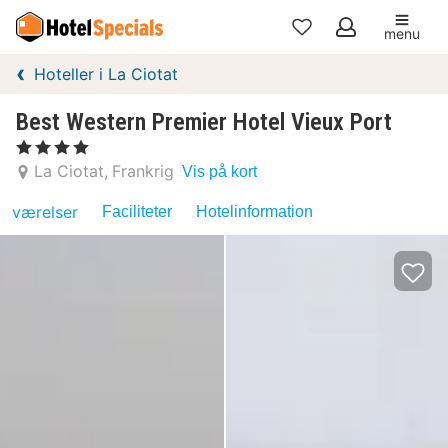
menu
Mine
Hoteller i La Ciotat
favoritter
Best Western Premier Hotel Vieux Port
, 4 Stjerner
La Ciotat
Frankrig
Vis på kort
værelser
Faciliteter
Hotelinformation