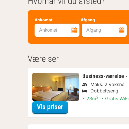
Hvornår vil du afsted?
Ankomst
Afgang
Ankomst
Afgang
Værelser
Business-værelse -
Maks. 2 voksne
Dobbeltseng
2
23m
Gratis WiFi
for Business-værelse - 
Vis priser