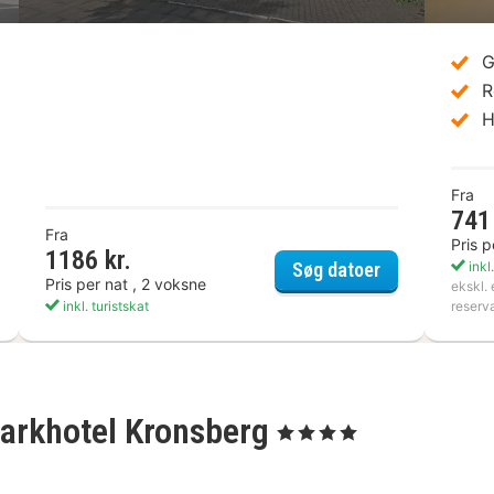
G
R
H
Fra
741 
Fra
Pris p
1186 kr.
IL & MAX Hotel & Apartments Messe
Ramada by W
inkl.
Søg datoer
Pris per nat , 2 voksne
ekskl. 
inkl. turistskat
reserv
Parkhotel Kronsberg
, 4 Stjerner