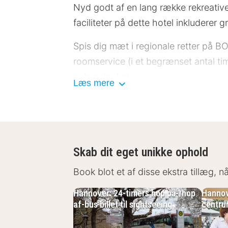
Nyd godt af en lang række rekreative 
faciliteter på dette hotel inkluderer 
Spis dig mæt i regionale retter på BO
roomservice (i et begrænset antal ti
gebyr dagligt.
Læs mere
Følgende faciliteter lukkes på sæsonba
Følgende faciliteter er lukket søndag
Hotelstars Union tildeler en officiel
Skab dit eget unikke ophold
bedømt til 4 stars og vises på denne 
Book blot et af disse ekstra tillæg, 
Gæsterne har blandt andet adgang til 
Planlægger du et arrangement i Hann
Hannover: 24-timers hop på-/hop
Hannove
af-bus billet til sightseeing
centru
konferencelokaler og 14 mødelokaler.