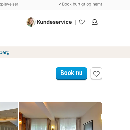
oplevelser
Book hurtigt og nemt
Kundeservice
Mine
favoritter
sberg
Book nu