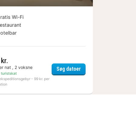
ratis Wi-Fi
estaurant
otelbar
kr.
er nat , 2 voksne
Sunday Hotel Hannover
Søg datoer
yndham Hannover
 turistskat
ekspeditionsgebyr - 99 kr. per
ation