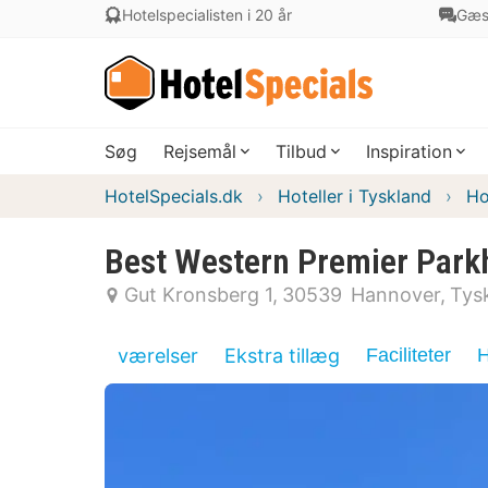
Hotelspecialisten i 20 år
Gæs
Søg
Rejsemål
Tilbud
Inspiration
HotelSpecials.dk
Hoteller i Tyskland
Ho
Best Western Premier Park
Gut Kronsberg 1
30539
Hannover
Tys
værelser
Ekstra tillæg
Faciliteter
H