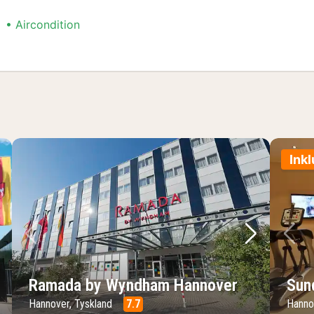
Aircondition
ng
Ink
ste billede
Forrige billede
Næste bil
Fo
Ramada by Wyndham Hannover
Sun
Hannover, Tyskland
7.7
Hanno