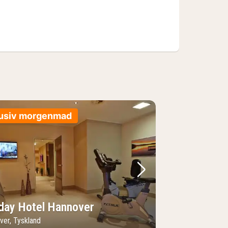
lusiv morgenmad
lede
rrige billede
Næste billede
day Hotel Hannover
ver, Tyskland