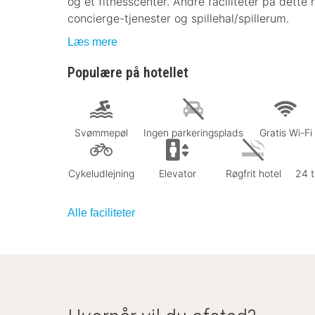
og et fitnesscenter. Andre faciliteter på dette 
concierge-tjenester og spillehal/spillerum.
Læs mere
Populære på hotellet
Svømmepøl
Ingen parkeringsplads
Gratis Wi-Fi
Cykeludlejning
Elevator
Røgfrit hotel
24 t
Alle faciliteter