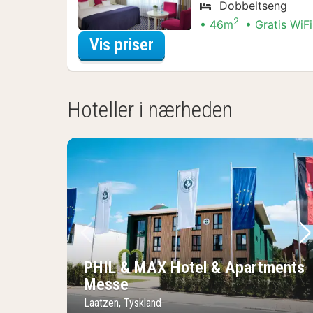
Dobbeltseng
2
46m
Gratis WiFi
for Suite - 1 dobbeltse
Vis priser
Hoteller i nærheden
Forrige billede
Næ
PHIL & MAX Hotel & Apartments
Messe
Laatzen, Tyskland