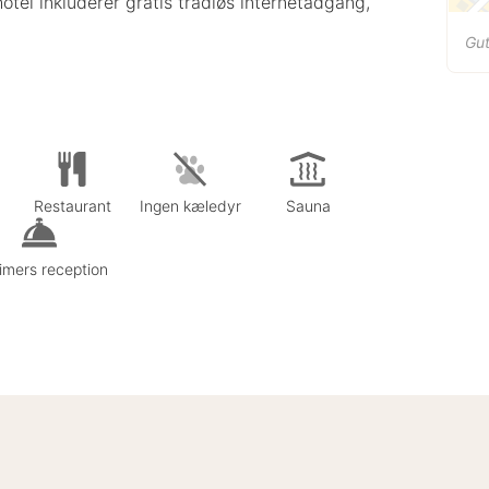
hotel inkluderer gratis trådløs internetadgang,
Gut
Restaurant
Ingen kæledyr
Sauna
imers reception