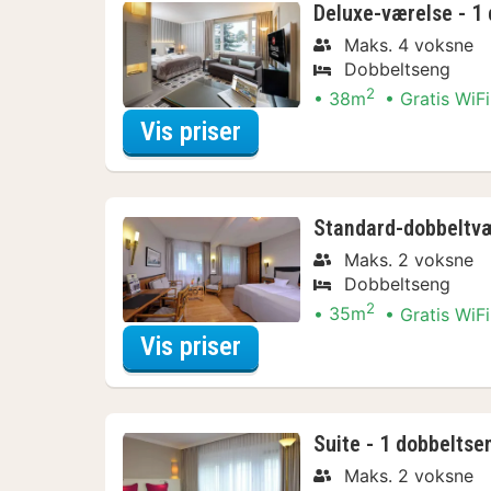
Deluxe-værelse - 1 
Maks. 4 voksne
Dobbeltseng
2
38m
Gratis WiFi
for Deluxe-værelse - 1 
Vis priser
Standard-dobbeltvæ
Maks. 2 voksne
Dobbeltseng
2
35m
Gratis WiFi
for Standard-dobbeltvæ
Vis priser
Suite - 1 dobbeltse
Maks. 2 voksne