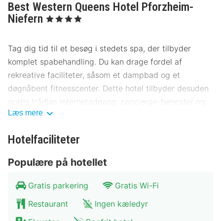
Best Western Queens Hotel Pforzheim-
Niefern
, 4 Stjerner
Tag dig tid til et besøg i stedets spa, der tilbyder
komplet spabehandling. Du kan drage fordel af
rekreative faciliteter, såsom et dampbad og et
døgnåbent fitnesscenter. Dette hotel tilbyder desuden
gratis trådløs internetadgang, concierge-tjenester og
Læs mere
spillehal/spillerum.
Få stillet sulten med aftensmad på dette hotels
Hotelfaciliteter
restaurant, Paladin, eller bliv på værelset, og nyd godt
Populære på hotellet
af roomservice døgnet rundt. Afslut dagen med en
drink eller to i baren/loungen. Morgenmadsbuffet
Gratis parkering
Gratis Wi-Fi
serveres på hverdage fra kl. 06.30 til kl. 10.00 mod et
tillægsgebyr.
Restaurant
Ingen kæledyr