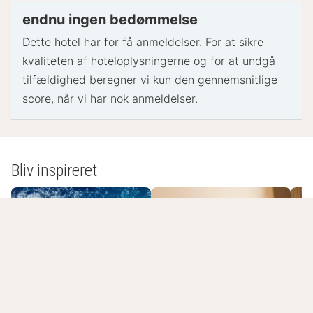
Særlige ønsker afhænger af tilgængelighed ved
endnu ingen bedømmelse
indtjekning og kan medføre ekstra gebyrer.
Dette hotel har for få anmeldelser. For at sikre
Særlige ønsker kan ikke garanteres
kvaliteten af ​​hoteloplysningerne og for at undgå
Dette overnatningssted accepterer kreditkort og
tilfældighed beregner vi kun den gennemsnitlige
kontanter
score, når vi har nok anmeldelser.
Overnatningsstedets sikkerhedsforanstaltninger
inkluderer brandslukker
Dette overnatningssted har bekræftet, at det
følger retningslinjerne for rengøring og
Bliv inspireret
desinfektion i henhold til We Care Clean (Best
Western)
- Specielle instruktioner:
Receptionen er åben hver dag fra kl. 06.30 til kl.
Romantisk
22.00.Kontakt venligst overnatningsstedet via
Spa-ophold
overnatning
L
kontaktoplysningerne i reservationsbekræftelsen,