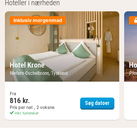
Hoteller i nærheden
Inklusiv morgenmad
Hotel Krone
Ho
Niefern-Öschelbronn, Tyskland
Pfo
Fra
816 kr.
Hotel Krone
Søg datoer
Pris per nat , 2 voksne
inkl. turistskat