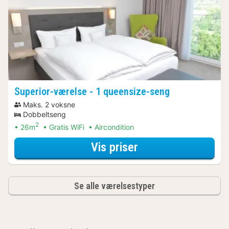
Superior-værelse - 1 queensize-seng
Maks. 2 voksne
Dobbeltseng
2
26m
Gratis WiFi
Aircondition
for Superior-være
Vis priser
Se alle værelsestyper