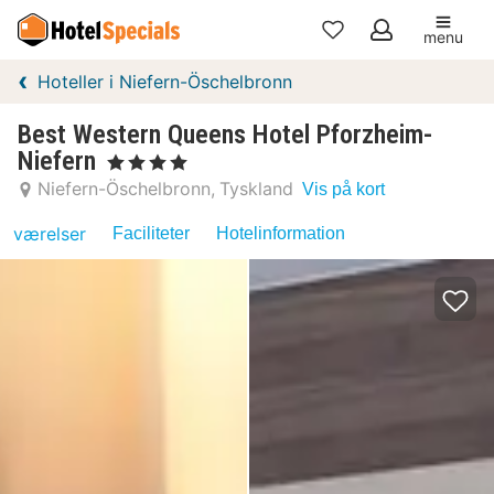
menu
Mine
Hoteller i Niefern-Öschelbronn
favoritter
Best Western Queens Hotel Pforzheim-
Niefern
, 4 Stjerner
Niefern-Öschelbronn
Tyskland
Vis på kort
værelser
Faciliteter
Hotelinformation