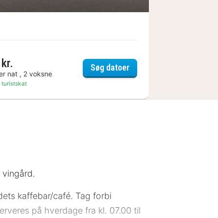
kr.
 Skybar
Coffee Fellows Hotel Le
Søg datoer
er nat , 2 voksne
 turistskat
t vingård.
ets kaffebar/café. Tag forbi
veres på hverdage fra kl. 07.00 til