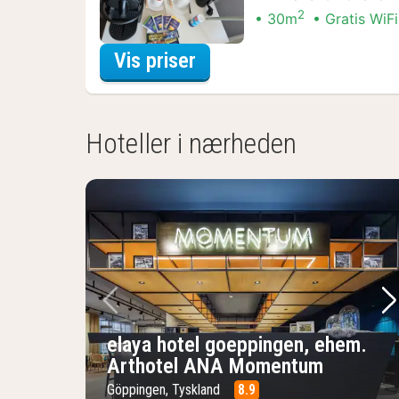
2
30m
Gratis WiFi
for Lejlighed til brudepa
Vis priser
Hoteller i nærheden
Forrige billede
Næ
elaya hotel goeppingen, ehem.
Arthotel ANA Momentum
Göppingen, Tyskland
8.9