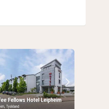
lede
rrige billede
Næste billede
fee Fellows Hotel Leipheim
eim, Tyskland