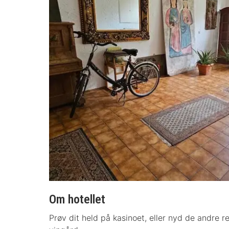
Om hotellet
Prøv dit held på kasinoet, eller nyd de andre rek