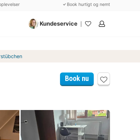
oplevelser
Book hurtigt og nemt
Kundeservice
Mine
favoritter
rstübchen
Book nu