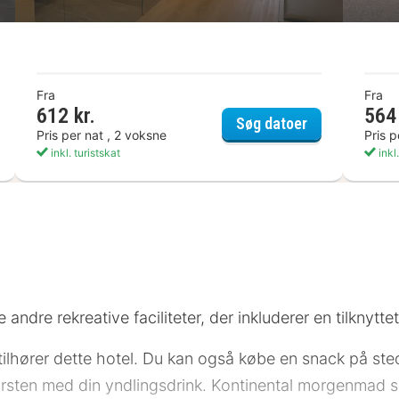
Fra
Fra
612 kr.
564 
ya hotel goeppingen, ehem. Arthotel ANA Momentum
LOOM Hotel &
Søg datoer
Pris per nat , 2 voksne
Pris p
inkl. turistskat
inkl.
 andre rekreative faciliteter, der inkluderer en tilknytte
ilhører dette hotel. Du kan også købe en snack på sted
rsten med din yndlingsdrink. Kontinental morgenmad ser