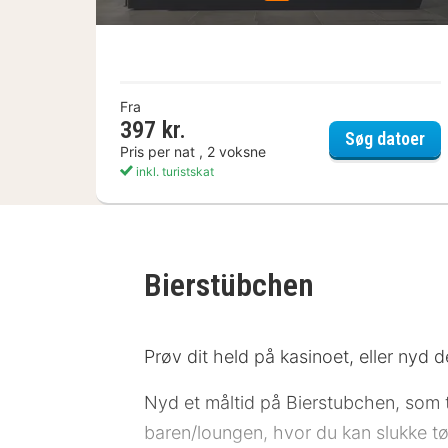
Fra
397 kr.
ela
Søg datoer
Pris per nat , 2 voksne
inkl. turistskat
Bierstübchen
Prøv dit held på kasinoet, eller nyd de
Nyd et måltid på Bierstubchen, som t
baren/loungen, hvor du kan slukke tø