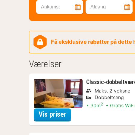
Ankomst
Afgang
Få eksklusive rabatter på dette
Værelser
Classic-dobbeltvær
Maks. 2 voksne
Dobbeltseng
2
30m
Gratis WiFi
for Classic-dobbeltvær
Vis priser