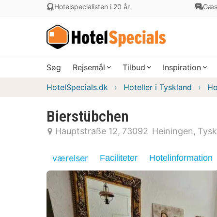
Hotelspecialisten i 20 år
Gæs
Søg
Rejsemål
Tilbud
Inspiration
HotelSpecials.dk
Hoteller i Tyskland
Ho
Bierstübchen
Hauptstraße 12
73092
Heiningen
Tysk
værelser
Faciliteter
Hotelinformation