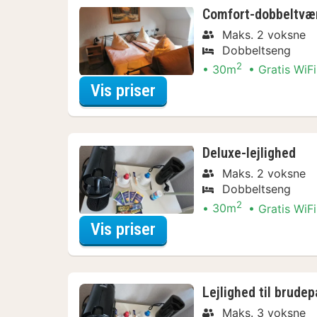
Comfort-dobbeltvæ
Maks. 2 voksne
Dobbeltseng
2
30m
Gratis WiFi
for Comfort-dobbeltvæ
Vis priser
Deluxe-lejlighed
Maks. 2 voksne
Dobbeltseng
2
30m
Gratis WiFi
for Deluxe-lejlighed
Vis priser
Lejlighed til brudep
Maks. 3 voksne