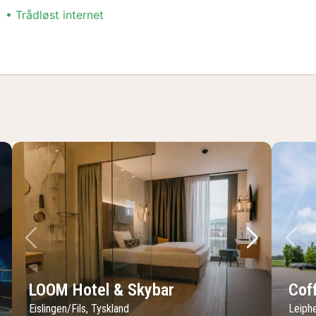
Trådløst internet
r
ste billede
Forrige billede
Næste bil
Fo
LOOM Hotel & Skybar
Cof
Eislingen/Fils, Tyskland
Leiph