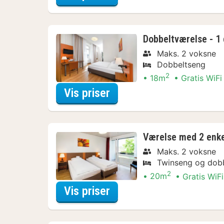
Dobbeltværelse - 1
Maks. 2 voksne
Dobbeltseng
2
18m
Gratis WiFi
for Dobbeltværelse - 1
Vis priser
Værelse med 2 enk
Maks. 2 voksne
Twinseng og dob
2
20m
Gratis WiFi
for Værelse med 2 enk
Vis priser