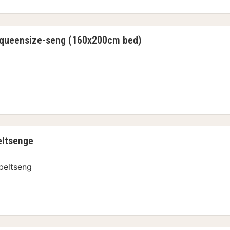
 queensize-seng (160x200cm bed)
 queensize-seng (160x200cm bed)
eltsenge
beltseng
eltsenge