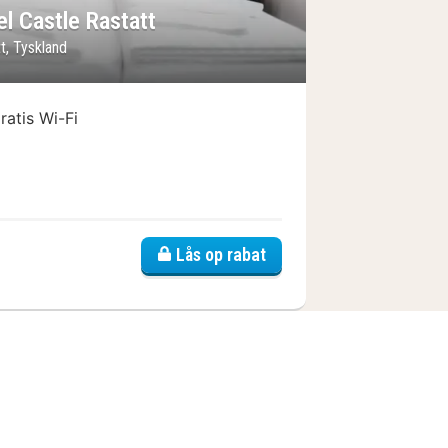
el Castle Rastatt
t, Tyskland
ratis Wi-Fi
astatt Baden Baden
Lås op rabat