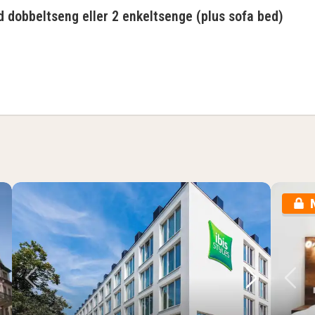
 dobbeltseng eller 2 enkeltsenge (plus sofa bed)
 dobbeltseng eller 2 enkeltsenge (plus sofa b
ste billede
Forrige billede
Næste bil
Fo