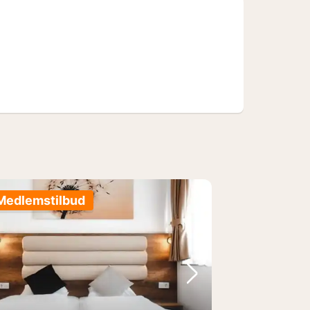
ed)
Medlemstilbud
lede
rrige billede
Næste billede