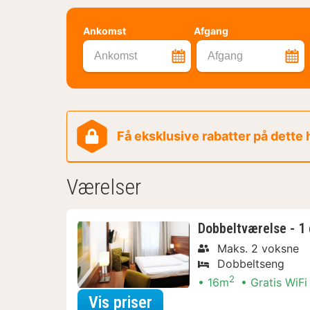
Ankomst
Afgang
Ankomst
Afgang
Få eksklusive rabatter på dette
Værelser
Dobbeltværelse - 1
Maks. 2 voksne
Dobbeltseng
2
16m
Gratis WiFi
for Dobbeltværelse - 
Vis priser