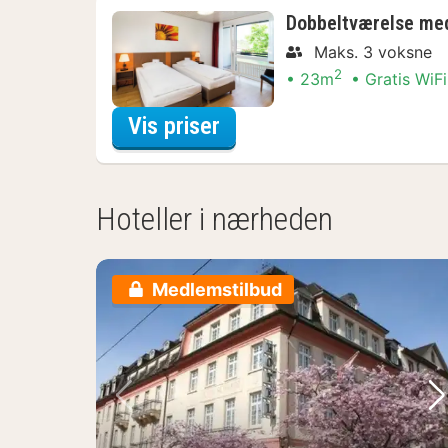
Dobbeltværelse med
Maks. 3 voksne
2
23m
Gratis WiFi
for Dobbeltværelse med
Vis priser
Hoteller i nærheden
Medlemstilbud
Forrige billede
Næ