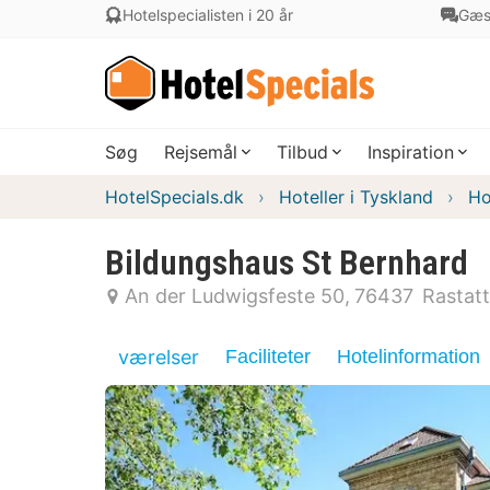
Hotelspecialisten i 20 år
Gæs
Søg
Rejsemål
Tilbud
Inspiration
HotelSpecials.dk
Hoteller i Tyskland
Ho
Bildungshaus St Bernhard
An der Ludwigsfeste 50
76437
Rastatt
værelser
Faciliteter
Hotelinformation