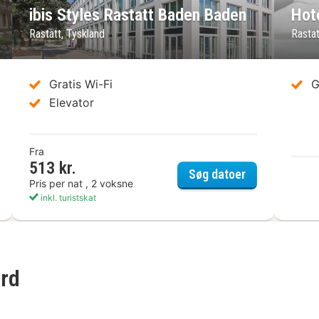
ibis Styles Rastatt Baden Baden
Hot
Rastatt, Tyskland
Rastat
Gratis Wi-Fi
G
Elevator
Fra
513 kr.
ibis Styles R
Søg datoer
Pris per nat , 2 voksne
inkl. turistskat
ard