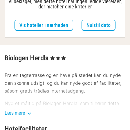
Vi beklager, men dette hotel har ingen ledige værelser,
der matcher dine kriterier
Vis hoteller i nærheden
Nulstil dato
Biologen Herdla
, 3 Stjerner
Fra en tagterrasse og en have på stedet kan du nyde
den skønne udsigt, og du kan nyde godt af faciliteter,
såsom gratis trådløs internetadgang.
Nyd et måltid på Biologen Herdla, som tilhører dette
hotel. Du kan også købe en snack på stedets
Læs mere
kaffebar/café. Afslut dagen med en drink eller to i
baren/loungen. Gratis morgenmadsbuffet serveres på
Hotelfaciliteter