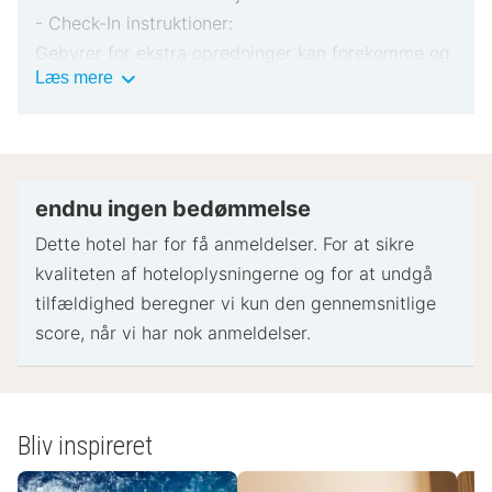
- Check-In instruktioner:
Gebyrer for ekstra opredninger kan forekomme og
Vigtig
Læs mere
varierer afhængigt af overnatningsstedets politik
information
Gyldigt billed-ID og kreditkort, debetkort eller
kontant depositum kan være påkrævet ved
indtjekning til dækning af påløbende udgifter
Særlige ønsker afhænger af tilgængelighed ved
endnu ingen bedømmelse
indtjekning og kan medføre ekstra gebyrer.
Dette hotel har for få anmeldelser. For at sikre
Særlige ønsker kan ikke garanteres
kvaliteten af ​​hoteloplysningerne og for at undgå
Dette overnatningssted accepterer kreditkort,
tilfældighed beregner vi kun den gennemsnitlige
debetkort og kontanter
score, når vi har nok anmeldelser.
Overnatningsstedets sikkerhedsforanstaltninger
inkluderer brandslukker, sikkerhedsalarm,
førstehjælpskasse og udendørsbelysning
Bliv inspireret
- Specielle instruktioner: