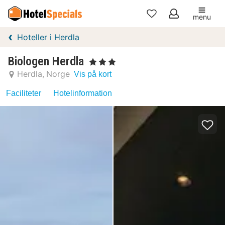
menu
Mine
Hoteller i Herdla
favoritter
Biologen Herdla
, 3 Stjerner
Herdla
Norge
Vis på kort
Faciliteter
Hotelinformation