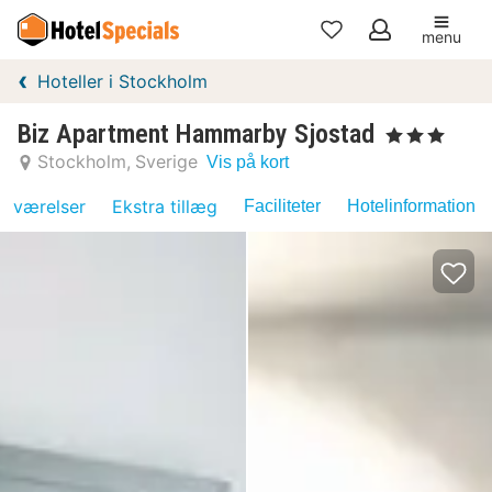
menu
Mine
Hoteller i Stockholm
favoritter
Biz Apartment Hammarby Sjostad
, 3 Stjerner
Stockholm
Sverige
Vis på kort
værelser
Ekstra tillæg
Faciliteter
Hotelinformation