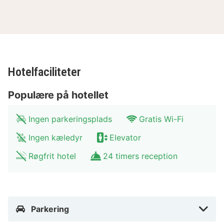
mikrobølgeovne, og rengøring udføres ugentligt.
De viste afstande er afrundet til nærmeste 0,1
kilometer. Hammarbybacken Skisportsområde - 1,3 km
Hovet Arena - 1,7 km Avicii Arena - 1,8 km SkyView -
1,8 km Eriksdalsbadet - 1,9 km Sickla Indkøbscenter -
Hotelfaciliteter
2,1 km Globen shoppingcenter - 2,1 km Tele2 Arena -
2,2 km Stockholm Viking Terminal - 2,6 km
Populære på hotellet
Medborgarplatsen - 2,7 km Södersjukhuset - 2,8 km
Det svenske museum for fotografi - 3 km Mosebacke
Ingen parkeringsplads
Gratis Wi-Fi
Torg - 3,1 km Södra teater - 3,1 km Tantolunden Park -
Ingen kæledyr
Elevator
3,4 km Den nærmeste lufthavn er:Stockholm (BMA-
Røgfrit hotel
24 timers reception
Bromma) - 15,1 km Arlanda Lufthavn (ARN) - 50,8 km
Nyköping (NYO-Stockholm - Skavsta) - 103,7 km
Med et ophold ved Biz Apartment Hammarby Sjostad
har du en central base i Stockholm, kun 3 minutters
Parkering
kørsel fra Tele2 Arena og 8 minutters fra Avicii Arena.