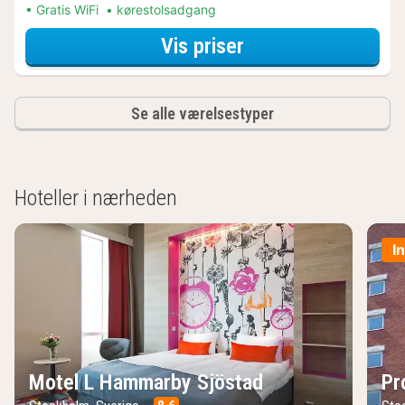
Gratis WiFi
kørestolsadgang
for Spa Resort Ar
Vis priser
Se alle værelsestyper
Hoteller i nærheden
I
Motel L Hammarby Sjöstad
Pr