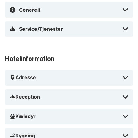
Dette lejlighedshotel ligger 4 km fra Stockholm Viking
Generelt
Terminal og 8,2 km fra ABBA The Museum.
I Stockholm (Södra Hammarbyhamnen)
Service/Tjenester
Hotelinformation
Adresse
Reception
Kæledyr
Rygning