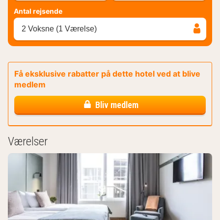
Antal rejsende
2 Voksne (1 Værelse)
Få eksklusive rabatter på dette hotel ved at blive
medlem
Bliv medlem
Værelser