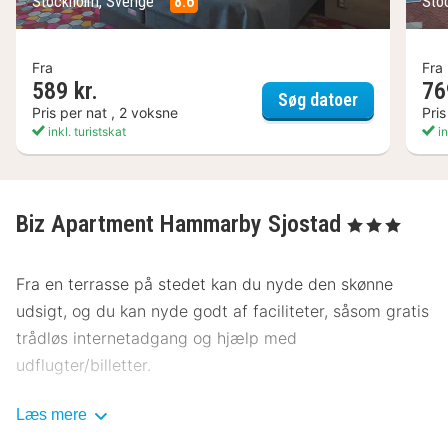
Stockholm, Sverige
8.6
Sto
Fra
Fra
589 kr.
76
Motel L Ham
Søg datoer
Pris per nat , 2 voksne
Pris
inkl. turistskat
in
Biz Apartment Hammarby Sjostad
, 3 Stjerner
Fra en terrasse på stedet kan du nyde den skønne
udsigt, og du kan nyde godt af faciliteter, såsom gratis
trådløs internetadgang og hjælp med
udflugter/billetter.
Tag et smut forbi den lokale snackbar/deli, der
Læs mere
betjener Biz Apartment Hammarby Sjostads gæster.