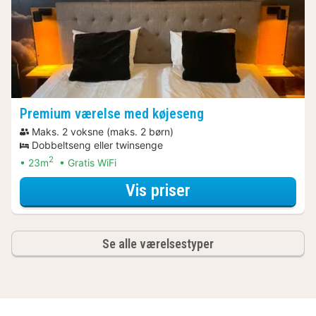
Premium værelse med køjeseng
Maks. 2 voksne (maks. 2 børn)
Dobbeltseng eller twinsenge
2
23m
Gratis WiFi
for Romantisk Ar
Vis priser
Se alle værelsestyper