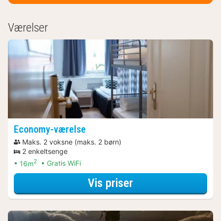
Værelser
Economy-værelse
Maks. 2 voksne (maks. 2 børn)
2 enkeltsenge
2
16m
Gratis WiFi
for Romantisk Ar
Vis priser