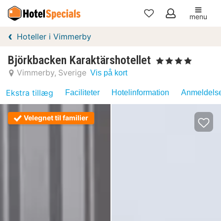
menu
Mine
Hoteller i Vimmerby
favoritter
Björkbacken Karaktärshotellet
, 4 Stjerner
Vimmerby
Sverige
Vis på kort
Ekstra tillæg
Faciliteter
Hotelinformation
Anmeldelse
Velegnet til familier