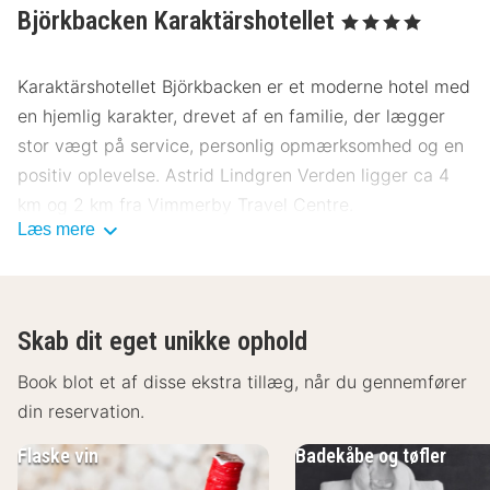
Björkbacken Karaktärshotellet
, 4 Stjerner
Karaktärshotellet Björkbacken er et moderne hotel med
en hjemlig karakter, drevet af en familie, der lægger
stor vægt på service, personlig opmærksomhed og en
positiv oplevelse. Astrid Lindgren Verden ligger ca 4
km og 2 km fra Vimmerby Travel Centre.
Læs mere
De karakterer på Björkbacken er et krydderi i den
unikke Astrid Lindgren Vimmerby. De historier og
karakterer giver en depression i den tid og tidsånden,
Skab dit eget unikke ophold
der herskede, da Astrid voksede op i Vimmerby. Birch
Karaktärshotell Hotells unikke profil er en værdsat
Book blot et af disse ekstra tillæg, når du gennemfører
kulturel præstation.
din reservation.
Björkbackens Restaurang serverer alt fra dejlige
Flaske vin
Badekåbe og tøfler
børnebuffeter til dagens rett og à la carte. Køkkenet er