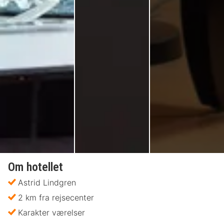
Om hotellet
Astrid Lindgren
2 km fra rejsecenter
Karakter værelser