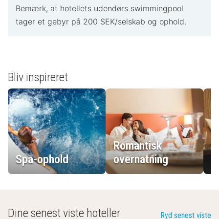
Bemærk, at hotellets udendørs swimmingpool
tager et gebyr på 200 SEK/selskab og ophold.
Bliv inspireret
Romantisk
Spa-ophold
overnatning
L
Dine senest viste hoteller
Ryd senest viste