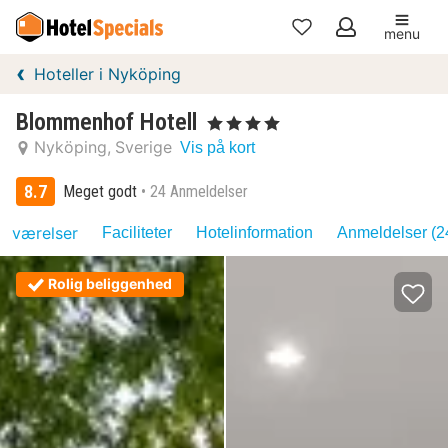
menu
Mine
Hoteller i Nyköping
favoritter
Blommenhof Hotell
, 4 Stjerner
Nyköping
Sverige
Vis på kort
8.7
Meget godt
24 Anmeldelser
værelser
Faciliteter
Hotelinformation
Anmeldelser (2
Rolig beliggenhed