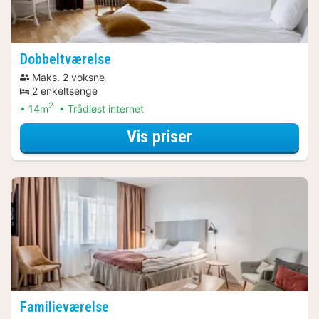
Dobbeltværelse
Maks. 2 voksne
2 enkeltsenge
2
14m
Trådløst internet
for Dobbeltværels
Vis priser
Familieværelse