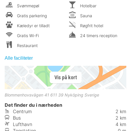
Svømmepøl
Hotelbar
Gratis parkering
Sauna
Kæledyr er tilladt
Røgfrit hotel
Gratis Wi-Fi
24 timers reception
Restaurant
Alle faciliteter
Vis på kort
Blommenhovsvägen 41
611 39
Nyköping
Sverige
Det finder du i nærheden
Centrum
2 km
Bus
2 km
Lufthavn
4 km
Togstation
0 m