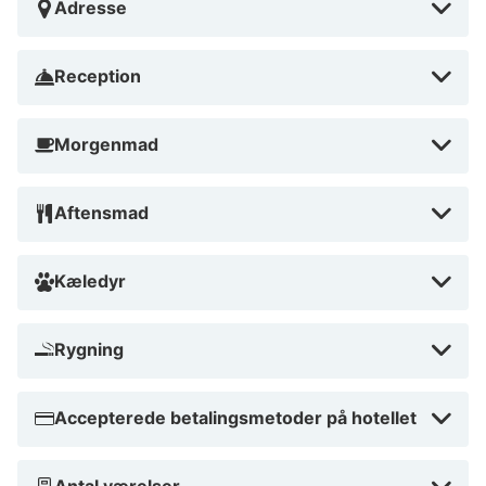
Adresse
Området omkring Blommenhof
Reception
​Blommenhof Hotell ligger i Nyköping, kun 800 meter
fra Nyköpings hovedbanegård, 5 km fra Stockholm
Skavsta Lufthavn, en time til Stockholm, 40 minutter
Morgenmad
fra Kolmården, tæt på noget for enhver smag
simpelthen!
Aftensmad
Beskrivelsen af ​​hotellet er automatisk oversat af
Google Translate
Kæledyr
Rygning
Accepterede betalingsmetoder på hotellet
Antal værelser