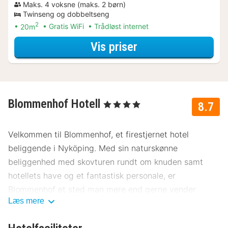
Maks. 4 voksne (maks. 2 børn)
Twinseng og dobbeltseng
2
20m
Gratis WiFi
Trådløst internet
for Familieværelse
Vis priser
Blommenhof Hotell
, 4 Stjerner
8.7
Velkommen til Blommenhof, et firestjernet hotel
beliggende i Nyköping. Med sin naturskønne
beliggenhed med skovturen rundt om knuden samt
hotellets have og et fantastisk personale, er
Blommenhof et sted man mere end gerne vender
Læs mere
tilbage til. Blommenhof hotel ligger 800 meter fra
hovedbanegården.