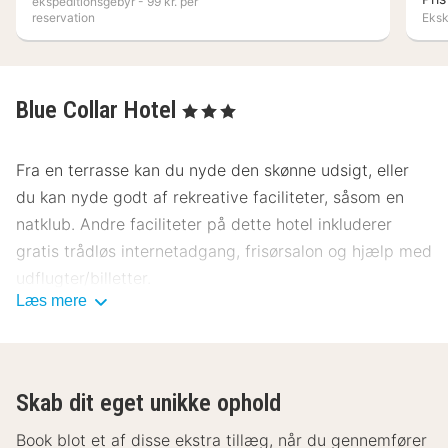
ekspeditionsgebyr - 99 kr. per
reservation
Ekskl
Blue Collar Hotel
, 3 Stjerner
Fra en terrasse kan du nyde den skønne udsigt, eller
du kan nyde godt af rekreative faciliteter, såsom en
natklub. Andre faciliteter på dette hotel inkluderer
gratis trådløs internetadgang, frisørsalon og hjælp med
udflugter/billetter.
Læs mere
Spis dig mæt i afrikanske retter på The Starlight
Lounge, som er en af mange spisesteder tilhørende
dette hotel. Her finder du blandt andet 2 restauranter
Skab dit eget unikke ophold
og en kaffebar/café. Tag forbi baren/loungen, hvor du
kan slukke tørsten med din yndlingsdrink.
Book blot et af disse ekstra tillæg, når du gennemfører