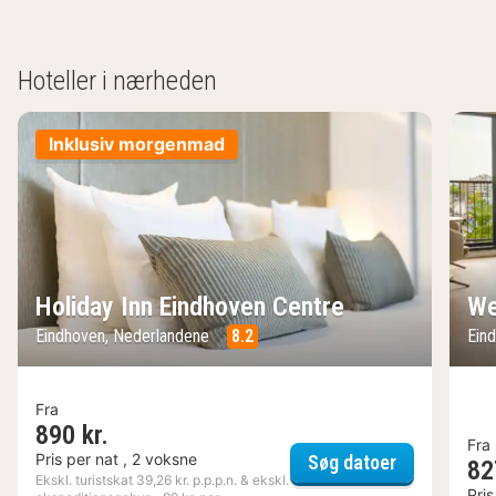
Hoteller i nærheden
Inklusiv morgenmad
Holiday Inn Eindhoven Centre
We
Eindhoven, Nederlandene
8.2
Ein
Fra
890 kr.
Fra
Holiday Inn
Pris per nat , 2 voksne
Søg datoer
82
Ekskl. turistskat 39,26 kr. p.p.p.n. & ekskl.
Pris