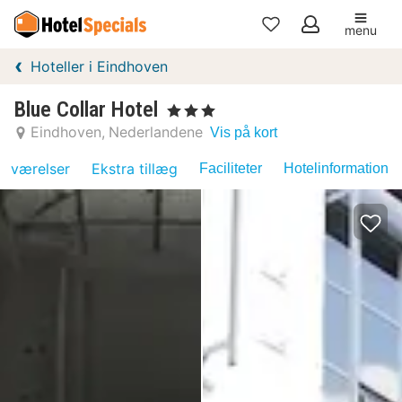
menu
Mine
Hoteller i Eindhoven
favoritter
Blue Collar Hotel
, 3 Stjerner
Eindhoven
Nederlandene
Vis på kort
værelser
Ekstra tillæg
Faciliteter
Hotelinformation