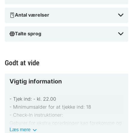
Antal værelser
Talte sprog
Godt at vide
Vigtig information
- Tjek ind: - kl. 22.00
- Minimumsalder for at tjekke ind: 18
- Check-In instruktioner:
Gebyrer for ekstra opredninger kan forekomme og
Vigtig
Læs mere
varierer afhængigt af overnatningsstedets politik