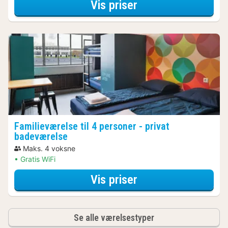
for Comfort-dobbe
Vis priser
Familieværelse til 4 personer - privat
badeværelse
Maks. 4 voksne
Gratis WiFi
for Spa Resort Ar
Vis priser
Se alle værelsestyper