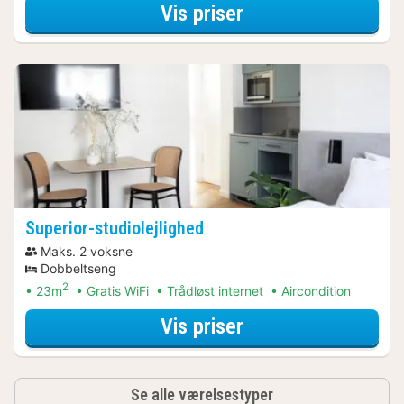
for Bådture & sej
Vis priser
Superior-studiolejlighed
Maks. 2 voksne
Dobbeltseng
2
23m
Gratis WiFi
Trådløst internet
Aircondition
for Bådture & sej
Vis priser
Se alle værelsestyper