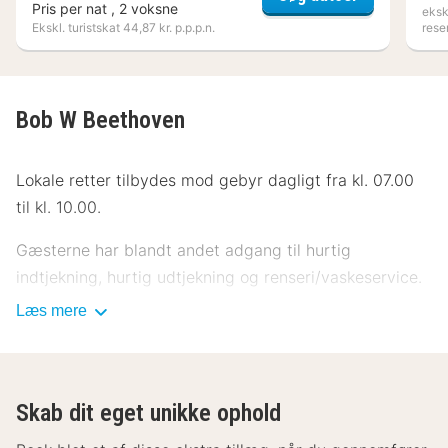
Pris per nat , 2 voksne
eksk
Ekskl. turistskat 44,87 kr. p.p.p.n.
rese
Bob W Beethoven
Lokale retter tilbydes mod gebyr dagligt fra kl. 07.00
til kl. 10.00.
Gæsterne har blandt andet adgang til hurtig
indtjekning, hurtig udtjekning og renseri/vaskeservice.
Læs mere
Føl dig hjemme i et af de 19 aircondition-afkølede
værelser, der desuden indeholder LED-tv. Med gratis
Wi-Fi kan du altid komme på nettet, og kabelkanaler
sørger for underholdningen. Badeværelserne har
Skab dit eget unikke ophold
bruser og hårtørrer. Faciliteter inkluderer skriveborde