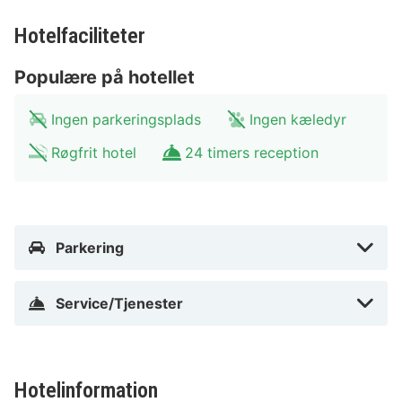
Hotelfaciliteter
I Bonn (Zentrum)
Populære på hotellet
Ingen parkeringsplads
Ingen kæledyr
Røgfrit hotel
24 timers reception
Parkering
Service/Tjenester
Hotelinformation