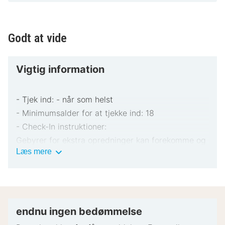
Godt at vide
Vigtig information
- Tjek ind: - når som helst
- Minimumsalder for at tjekke ind: 18
- Check-In instruktioner:
Gebyrer for ekstra opredninger kan forekomme og
Vigtig
Læs mere
varierer afhængigt af overnatningsstedets politik
information
Gyldigt billed-ID og kreditkort, debetkort eller
kontant depositum kan være påkrævet ved
indtjekning til dækning af påløbende udgifter
Særlige ønsker afhænger af tilgængelighed ved
endnu ingen bedømmelse
indtjekning og kan medføre ekstra gebyrer.