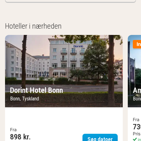
Hoteller i nærheden
I
Dorint Hotel Bonn
Am
Bonn, Tyskland
Bon
Fra
73
Fra
Pris
898 kr.
Dorint Hotel
Søg datoer
in