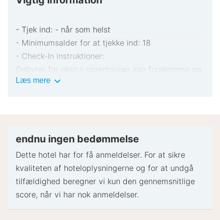
Vigtig information
- Tjek ind: - når som helst
- Minimumsalder for at tjekke ind: 18
- Check-In instruktioner:
Gebyrer for ekstra opredninger kan forekomme og
Vigtig
Læs mere
varierer afhængigt af overnatningsstedets politik
information
Gyldigt billed-ID og kreditkort, debetkort eller
kontant depositum kan være påkrævet ved
indtjekning til dækning af påløbende udgifter
Særlige ønsker afhænger af tilgængelighed ved
endnu ingen bedømmelse
indtjekning og kan medføre ekstra gebyrer.
Dette hotel har for få anmeldelser. For at sikre
Særlige ønsker kan ikke garanteres
kvaliteten af ​​hoteloplysningerne og for at undgå
Dette overnatningssted accepterer kreditkort og
tilfældighed beregner vi kun den gennemsnitlige
mobilbetaling. Kontanter accepteres ikke
score, når vi har nok anmeldelser.
Følgende muligheder for mobilbetaling er
tilgængelige: PayPal