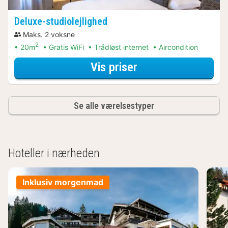
Deluxe-studiolejlighed
Maks. 2 voksne
2
20m
Gratis WiFi
Trådløst internet
Aircondition
for Deluxe-studiol
Vis priser
Se alle værelsestyper
Hoteller i nærheden
Inklusiv morgenmad