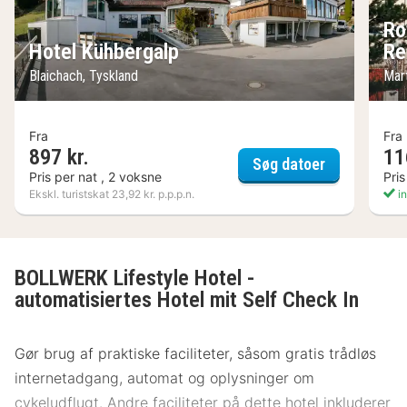
Ro
Hotel Kühbergalp
Re
Blaichach, Tyskland
Mart
Fra
Fra
897 kr.
11
Hotel Kühbe
Søg datoer
Pris per nat , 2 voksne
Pris
Ekskl. turistskat 23,92 kr. p.p.p.n.
in
BOLLWERK Lifestyle Hotel -
automatisiertes Hotel mit Self Check In
Gør brug af praktiske faciliteter, såsom gratis trådløs
internetadgang, automat og oplysninger om
cykeludflugt. Andre faciliteter på dette hotel inkluderer